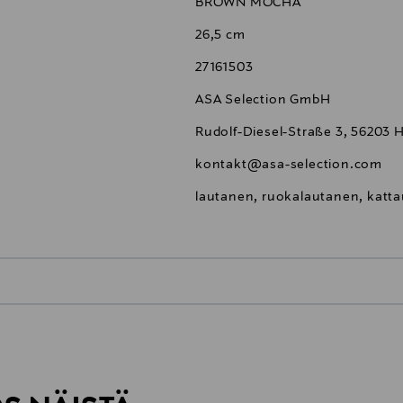
BROWN MOCHA
26,5 cm
27161503
ASA Selection GmbH
Rudolf-Diesel-Straße 3, 56203
kontakt@asa-selection.com
lautanen, ruokalautanen, kattau
0,00 €
inen tilaukseesi. Voit palauttaa tilaamasi tuotteen 30 vuorokauden ku
0,00 € – 4,90 €
rvitse ilmoittaa palautuksesta etukäteen.