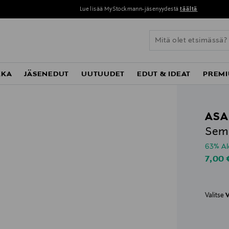
Lue lisää MyStockmann-jäsenyydestä
täältä
KKA
JÄSENEDUT
UUTUUDET
EDUT & IDEAT
PREMI
ASA
Sema
63% A
Disco
7,00
Valitse
V