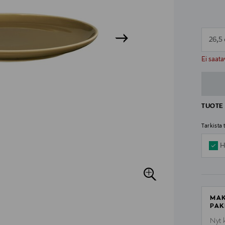
26,5
n
n
Ei saata
TUOTE 
Tarkista
H
MAK
PAK
Nyt 