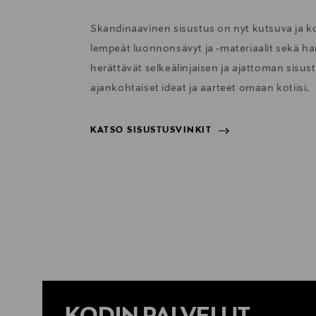
Skandinaavinen sisustus on nyt kutsuva ja 
lempeät luonnonsävyt ja -materiaalit sekä har
herättävät selkeälinjaisen ja ajattoman sisu
ajankohtaiset ideat ja aarteet omaan kotiisi.
KATSO SISUSTUSVINKIT
KATSO SISUSTUSVINKIT