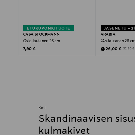
ETUKUPONKITUOTE
JÄSENETU –2
CASA STOCKMANN
ARABIA
Oslo-lautanen 26 cm
24h-lautanen 26 c
Original Price
Discounted Pric
Original 
7,90 €
26,00 €
32,90 €
Koti
Skandinaavisen sisu
kulmakivet