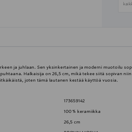
kaik
arkeen ja juhlaan. Sen yksinkertainen ja moderni muotoilu so
puhtaana. Halkaisija on 26,5 cm, mikä tekee siitä sopivan niin p
itkäikäistä, joten tämä lautanen kestää käyttöä vuosia.
173659142
100 % keramiikka
26,5 cm