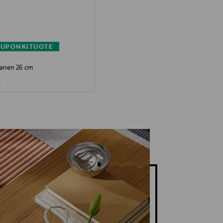
KUPONKITUOTE
tanen 26 cm
 Price
€