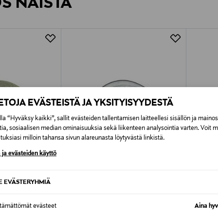
ÖS NÄISTÄ
7,90 €–50,00 € kuljetusyhtiöstä ja 
Alk. 6,90 €, kun toimitus on saatavi
IETOJA EVÄSTEISTÄ JA YKSITYISYYDESTÄ
la “Hyväksy kaikki”, sallit evästeiden tallentamisen laitteellesi sisällön ja maino
tia, sosiaalisen median ominaisuuksia sekä liikenteen analysointia varten. Voit 
uksiasi milloin tahansa sivun alareunasta löytyvästä linkistä.
 ja evästeiden käyttö
SE EVÄSTERYHMIÄ
1%
ETUKUPONKITUOTE
ETU
ttämättömät evästeet
Aina hyv
PENTIK
PENTIK