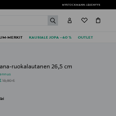
MYSTOCKMANN-JÄSENYYS
label.header.go
UM-MERKIT
KAUSIALE JOPA –40 %
OUTLET
na-ruokalautanen 26,5 cm
lennus
Original Price
unted Price
 €
18,90 €
äri