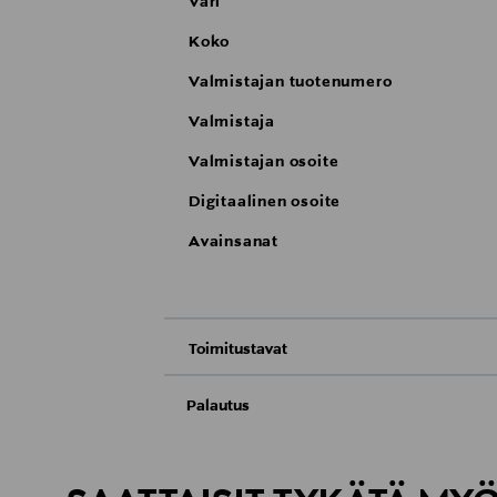
Väri
Koko
Valmistajan tuotenumero
Valmistaja
Valmistajan osoite
Digitaalinen osoite
Avainsanat
Toimitustavat
Nouto tavaratalosta
Palautus
Meille on hyvin tärkeää, että olet tyytyvä
Toimitus automaattiin tai noutopisteeseen
Palauttaminen on maksutonta eikä sinun ta