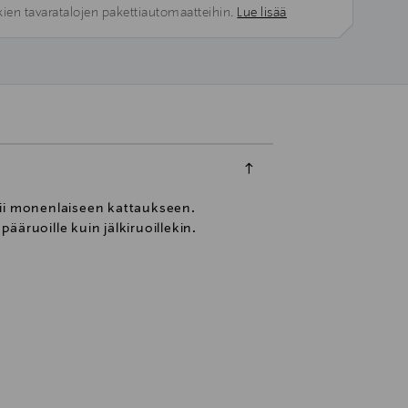
kien tavaratalojen pakettiautomaatteihin.
Lue lisää
pii monenlaiseen kattaukseen.
ääruoille kuin jälkiruoillekin.