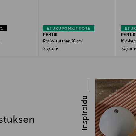
1%
ETUKUPONKITUOTE
ETU
PENTIK
PENTIK
m
Posio-lautanen 26 cm
Kivi-lau
e
Original Price
Original
Price
36,90 €
34,90 
Inspiroidu
stuksen