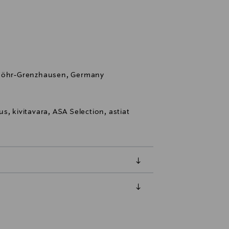
 Höhr-Grenzhausen, Germany
s, kivitavara, ASA Selection, astiat
luessa tuotteen vastaanottamisesta.