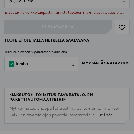
null
null
Ei saatavilla verkkokaupasta. Tarkista tuotteen myymäläsaatavuus alta.
EI SAATAVILLA
TUOTE EI OLE TÄLLÄ HETKELLÄ SAATAVANA.
Tarkista tuotteen myymäläsaatavuus alta.
MYYMÄLÄSAATAVUUS
Jumbo
MAKSUTON TOIMITUS TAVARATALOJEN
PAKETTIAUTOMAATTEIHIN
Nyt kannattaa shoppailla! Saat maksuttoman toimituksen
kaikkien tavaratalojen pakettiautomaatteihin.
Lue lisää