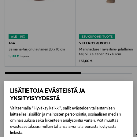
Väri
RED LOBSTER
Koko
ALE –61%
ETUKUPONKITUOTE
ASA
VILLEROY & BOCH
28,5 x 16 cm
Semana-tarjoilulautanen 20 x 10 cm
Manufacture Travertine- jalallinen
tarjoilulautanen 28 x 10 cm
Discounted Price
Original Price
5,00 €
12,90 €
Original Price
Valmistajan tuotenumero
151,00 €
27200502
Valmistaja
LISÄTIETOJA EVÄSTEISTÄ JA
ASA Selection GmbH
YKSITYISYYDESTÄ
LISÄÄ KIINNOSTAVIA
Valitsemalla “Hyväksy kaikki”, sallit evästeiden tallentamisen
Valmistajan osoite
TUOTTEITA
laitteellesi sisällön ja mainosten personointia, sosiaalisen median
ominaisuuksia sekä liikenteen analysointia varten. Voit muuttaa
Rudolf-Diesel-Straße 3, 56203 Höhr-Grenzhausen,
evästeasetuksiasi milloin tahansa sivun alareunasta löytyvästä
Germany
linkistä.