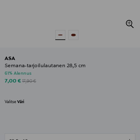
ASA
Semana-tarjoilulautanen 28,5 cm
61% Alennus
Original Price
Discounted Price
7,00 €
17,90 €
Valitse
Väri