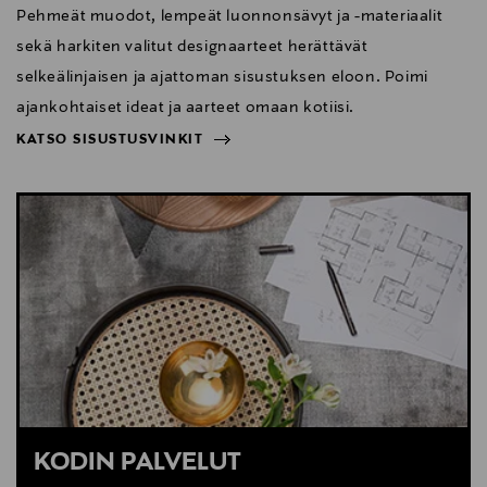
Pehmeät muodot, lempeät luonnonsävyt ja -materiaalit
sekä harkiten valitut designaarteet herättävät
selkeälinjaisen ja ajattoman sisustuksen eloon. Poimi
ajankohtaiset ideat ja aarteet omaan kotiisi.
KATSO SISUSTUSVINKIT
NÄYTÄ VÄHEMMÄN
KATSO SISUSTUSVINKIT
KODIN PALVELUT