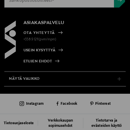
ASIAKASPALVELU
OTA YHTEYTTÄ
+358 9 1211(pvm/mpm)
USEIN KYSYTTYÄ
ETUJEN EHDOT
NÄYTÄ VALIKKO
TUKI & INFO
Instagram
Facebook
Pinterest
AJANKOHTAISTA
PALVELUT
Verkkokaupan
Tietoturva ja
Tietosuojaseloste
sopimusehdot
evästeiden käyttö