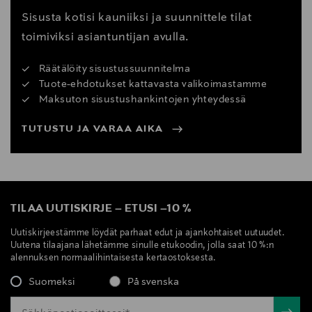
Sisusta kotisi kauniiksi ja suunnittele tilat
toimiviksi asiantuntijan avulla.
Räätälöity sisustussuunnitelma
Tuote-ehdotukset kattavasta valikoimastamme
Maksuton sisustushankintojen yhteydessä
TUTUSTU JA VARAA AIKA
TILAA UUTISKIRJE
–
ETUSI
–
10 %
Uutiskirjeestämme löydät parhaat edut ja ajankohtaiset uutuudet.
Uutena tilaajana lähetämme sinulle etukoodin, jolla saat 10 %:n
alennuksen normaalihintaisesta kertaostoksesta.
Suomeksi
På svenska