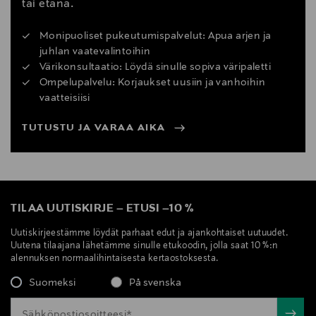
tai etänä.
Monipuoliset pukeutumispalvelut: Apua arjen ja
juhlan vaatevalintoihin
Värikonsultaatio: Löydä sinulle sopiva väripaletti
Ompelupalvelu: Korjaukset uusiin ja vanhoihin
vaatteisiisi
TUTUSTU JA VARAA AIKA
TILAA UUTISKIRJE
–
ETUSI
–
10 %
Uutiskirjeestämme löydät parhaat edut ja ajankohtaiset uutuudet.
Uutena tilaajana lähetämme sinulle etukoodin, jolla saat 10 %:n
alennuksen normaalihintaisesta kertaostoksesta.
Suomeksi
På svenska