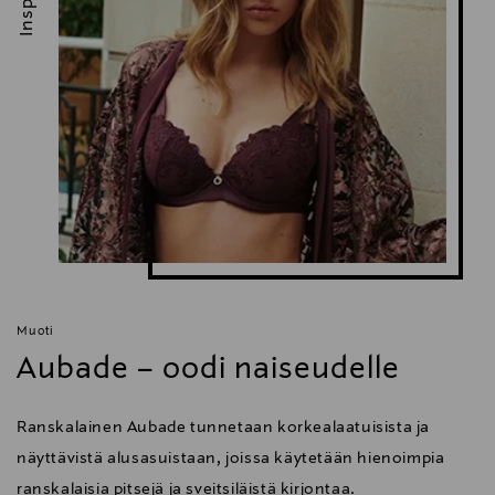
Muoti
Aubade – oodi naiseudelle
Ranskalainen Aubade tunnetaan korkealaatuisista ja
näyttävistä alusasuistaan, joissa käytetään hienoimpia
ranskalaisia pitsejä ja sveitsiläistä kirjontaa.