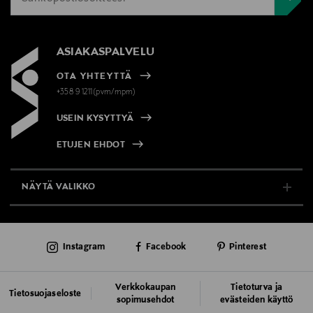
ASIAKASPALVELU
OTA YHTEYTTÄ
+358 9 1211(pvm/mpm)
USEIN KYSYTTYÄ
ETUJEN EHDOT
NÄYTÄ VALIKKO
TUKI & INFO
Instagram
Facebook
Pinterest
AJANKOHTAISTA
PALVELUT
Verkkokaupan
Tietoturva ja
Tietosuojaseloste
sopimusehdot
evästeiden käyttö