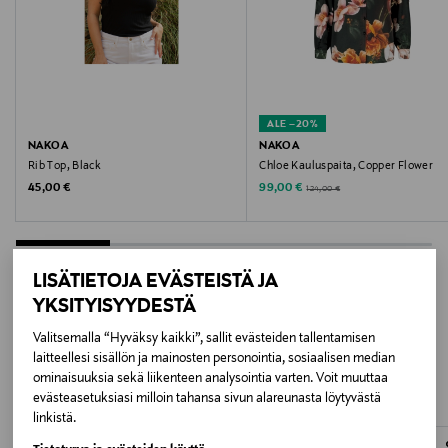
Valmistusmaa
Tunisia
Valmistajan tuotenumero
ALE –20%
NAKOA
NAKOA
4V22
Rib Top, Black
Chloe Kauluspaita, Copper Flower
Original Price
Discounted Price
Original Price
45,00 €
99,00 €
124,00 €
Valmistaja
AUBADE-PARIS
LISÄTIETOJA EVÄSTEISTÄ JA
Valmistajan osoite
YKSITYISYYDESTÄ
10 Rue du Colonel Driant, 75001 Paris, France
LISÄÄ KIINNOSTAVIA
Valitsemalla “Hyväksy kaikki”, sallit evästeiden tallentamisen
laitteellesi sisällön ja mainosten personointia, sosiaalisen median
Digitaalinen osoite
TUOTTEITA
ominaisuuksia sekä liikenteen analysointia varten. Voit muuttaa
evästeasetuksiasi milloin tahansa sivun alareunasta löytyvästä
contact@aubadepro.com
linkistä.