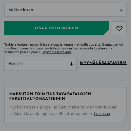
null
null
LISÄÄ OSTOSKORIIN
Tarkista tuotteen myymäläsaatavuus ja varausmahdollisuus alta. Saatavuus voi
muuttua nopeastikin, joten tuotetiedoissa näyttämämme tieto pitää aina
varmistaa paikan päällä.
Myymäläsaatavuus
MYYMÄLÄSAATAVUUS
Helsinki
MAKSUTON TOIMITUS TAVARATALOJEN
PAKETTIAUTOMAATTEIHIN
Nyt kannattaa shoppailla! Saat maksuttoman toimituksen
kaikkien tavaratalojen pakettiautomaatteihin.
Lue lisää