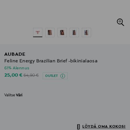
AUBADE
Feline Energy Brazilian Brief -bikinialaosa
61% Alennus
Original Price
Discounted Price
25,00 €
64,90 €
OUTLET
Valitse
Väri
LÖYDÄ OMA KOKOSI