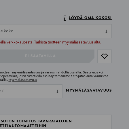
LÖYDÄ OMA KOKOSI
tse koko
ull
ull
villa verkkokaupasta. Tarkista tuotteen myymäläsaatavuus alta.
EI SAATAVILLA
 tuotteen myymäläsaatavuus ja varausmahdollisuus alta. Saatavuus voi
nopeastikin, joten tuotetiedoissa näyttämämme tieto pitää aina varmistaa
äällä.
Myymäläsaatavuus
MYYMÄLÄSAATAVUUS
nki
SUTON TOIMITUS TAVARATALOJEN
ETTIAUTOMAATTEIHIN