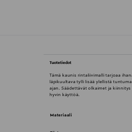
Tuotetiedot
Tämä kaunis rintaliivimalli tarjoaa iha
läpikuultava tylli lisää ylellistä tun
ajan. Säädettävät olkaimet ja kiinnity
hyvin käyttöä.
Materiaali