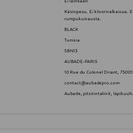
Ei lainkaan
Käsinpesu. Ei kloorivalkaisua. Ei
rumpukuivausta.
BLACK
Tunisia
5BN13
AUBADE-PARIS
10 Rue du Colonel Driant, 75001
contact@aubadepro.com
Aubade, pitsirintaliivit, läpikuulta
0,00 €