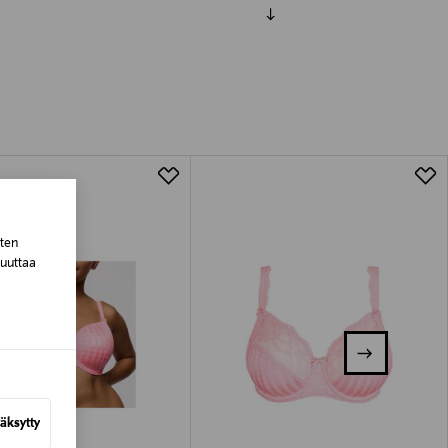
luessa tuotteen vastaanottamisesta.
tuotteen koosta riippuen
lla valittuun osoitteeseen.
sten
muuttaa
äksytty