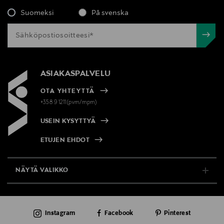
Suomeksi
På svenska
ASIAKASPALVELU
OTA YHTEYTTÄ
+358 9 1211(pvm/mpm)
USEIN KYSYTTYÄ
ETUJEN EHDOT
NÄYTÄ VALIKKO
TUKI & INFO
Instagram
Facebook
Pinterest
AJANKOHTAISTA