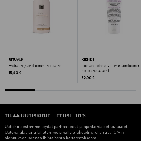
39100323001
Valmistaja
Sirowa Finland Ltd Oy
Valmistajan osoite
Miestentie 9 C, 02150 Espoo, Finland
RITUALS
KIEHL'S
Hydrating Conditioner -hoitoaine
Rice and Wheat Volume Conditioner 
hoitoaine 200 ml
Digitaalinen osoite
Original Price
15,90 €
Original Price
32,00 €
kuluttajapalvelu@sirowa.com
Avainsanat
Augustinus Bader, hoitoaine, hiukset
TILAA UUTISKIRJE
–
ETUSI
–
10 %
Uutiskirjeestämme löydät parhaat edut ja ajankohtaiset uutuudet.
Uutena tilaajana lähetämme sinulle etukoodin, jolla saat 10 %:n
alennuksen normaalihintaisesta kertaostoksesta.