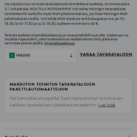
Jos ostoskorissa on myös tavarataloista toimitettavia tuotteita, on toimitusaika
3–7 arkipäivää. WOLTILLA NOPEAMMIN! Voit valita Helsingin tavaratalosta
toimitettaville tuotteille myös Wolt-pikatoimituksen, jos tilaat Helsingin Wolt-
palvelualueen sisällä. Voit tehdä Wolt-tilauksia verkkokaupassa ma–pe 10–
18.30, la 10–17.30 ja su 12–16.30, tuotteen minimiarvo 40 €.
Tarkista tuotteen myymäläsaatavuus ja varausmahdollisuus alta. Saatavuus voi
muuttua nopeastikin, joten tuotetiedoissa näyttämämme tieto pitää aina
varmistaa paikan päällä.
Myymäläsaatavuus
VARAA TAVARATALOON
Helsinki
MAKSUTON TOIMITUS TAVARATALOJEN
PAKETTIAUTOMAATTEIHIN
Nyt kannattaa shoppailla! Saat maksuttoman toimituksen
kaikkien tavaratalojen pakettiautomaatteihin.
Lue lisää