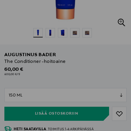
AUGUSTINUS BADER
The Conditioner -hoitoaine
Original Price
60,00 €
400,00 €/1l
null
null
LISÄÄ OSTOSKORIIN
HETI SAATAVILLA
TOIMITUS 1-4 ARKIPÄIVÄSSÄ