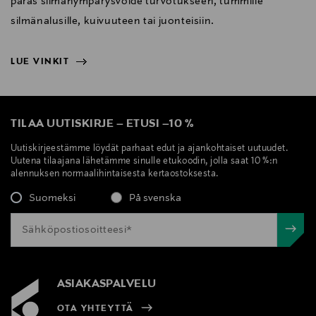
paras silmänympärysvoide turvotukseen, tummille
silmänalusille, kuivuuteen tai juonteisiin.
LUE VINKIT
NÄYTÄ VÄHEMMÄN
LUE VINKIT
TILAA UUTISKIRJE
–
ETUSI
–
10 %
Uutiskirjeestämme löydät parhaat edut ja ajankohtaiset uutuudet.
Uutena tilaajana lähetämme sinulle etukoodin, jolla saat 10 %:n
alennuksen normaalihintaisesta kertaostoksesta.
Suomeksi
På svenska
ASIAKASPALVELU
OTA YHTEYTTÄ