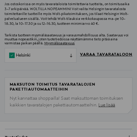
Jos ostoskorissa on myös tavarataloista toimitettavia tuotteita, on toimitusaika
3–7 arkipäivää. WOLTILLA NOPEAMMIN! Voit valita Helsingin tavaratalosta
toimitettaville tuotteille myös Wolt-pikatoimituksen, jos tilaat Helsingin Wolt-
palvelualueen sisällä. Voit tehdä Wolt-tilauksia verkkokaupassa ma–pe 10–
18.30, la 10–17.30 ja su 12–16.30, tuotteen minimiarvo 40 €.
Tarkista tuotteen myymäläsaatavuus ja varausmahdollisuus alta. Saatavuus voi
muuttua nopeastikin, joten tuotetiedoissa näyttämämme tieto pitää aina
varmistaa paikan päällä.
Myymäläsaatavuus
VARAA TAVARATALOON
Helsinki
MAKSUTON TOIMITUS TAVARATALOJEN
PAKETTIAUTOMAATTEIHIN
Nyt kannattaa shoppailla! Saat maksuttoman toimituksen
kaikkien tavaratalojen pakettiautomaatteihin.
Lue lisää