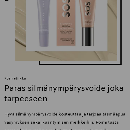
Augustinus Bader. naamiot, silmät
Kosmetiikka
Paras silmänympärysvoide joka
tarpeeseen
Hyvä silmänympärysvoide kosteuttaa ja tarjoaa täsmäapua
väsymyksen sekä ikääntymisen merkkeihin. Poimi tästä