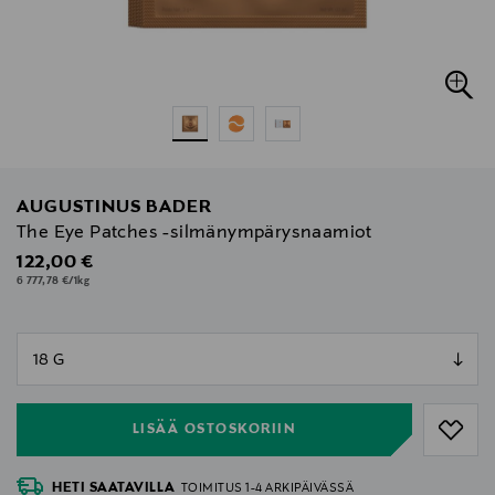
AUGUSTINUS BADER
The Eye Patches -silmänympärysnaamiot
Original Price
122,00 €
6 777,78 €/1kg
null
null
LISÄÄ OSTOSKORIIN
HETI SAATAVILLA
TOIMITUS 1-4 ARKIPÄIVÄSSÄ