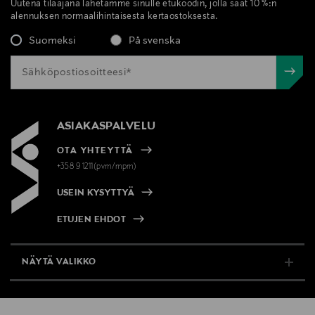
Uutena tilaajana lähetämme sinulle etukoodin, jolla saat 10 %:n
alennuksen normaalihintaisesta kertaostoksesta.
Suomeksi
På svenska
ASIAKASPALVELU
OTA YHTEYTTÄ
+358 9 1211(pvm/mpm)
USEIN KYSYTTYÄ
ETUJEN EHDOT
NÄYTÄ VALIKKO
TUKI & INFO