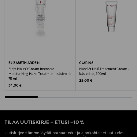
sorbic acid.
Valmistajan tuotenumero
39100263002
Valmistaja
Sirowa Finland Ltd Oy
ELIZABETH ARDEN
CLARINS
Valmistajan osoite
Eight Hour® Cream Intensive
Hand & Nail Treatment Cream -
Moisturizing Hand Treatment -käsivoide
käsivoide, 100ml
Miestentie 9 C, 02150 Espoo, Finland
75 ml
Original Price
29,00 €
Original Price
34,00 €
Digitaalinen osoite
kuluttajapalvelu@sirowa.com
Avainsanat
TILAA UUTISKIRJE
–
ETUSI
–
10 %
Augustinus Bader , käsivoide, ihpnhoito
Uutiskirjeestämme löydät parhaat edut ja ajankohtaiset uutuudet.