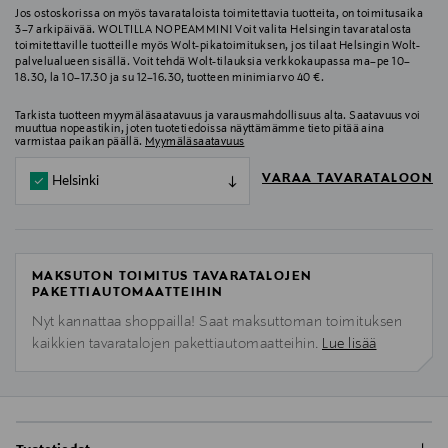
Jos ostoskorissa on myös tavarataloista toimitettavia tuotteita, on toimitusaika
3–7 arkipäivää. WOLTILLA NOPEAMMIN! Voit valita Helsingin tavaratalosta
toimitettaville tuotteille myös Wolt-pikatoimituksen, jos tilaat Helsingin Wolt-
palvelualueen sisällä. Voit tehdä Wolt-tilauksia verkkokaupassa ma–pe 10–
18.30, la 10–17.30 ja su 12–16.30, tuotteen minimiarvo 40 €.
Tarkista tuotteen myymäläsaatavuus ja varausmahdollisuus alta. Saatavuus voi
muuttua nopeastikin, joten tuotetiedoissa näyttämämme tieto pitää aina
varmistaa paikan päällä.
Myymäläsaatavuus
VARAA TAVARATALOON
Helsinki
MAKSUTON TOIMITUS TAVARATALOJEN
PAKETTIAUTOMAATTEIHIN
Nyt kannattaa shoppailla! Saat maksuttoman toimituksen
kaikkien tavaratalojen pakettiautomaatteihin.
Lue lisää