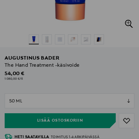
AUGUSTINUS BADER
The Hand Treatment -käsivoide
Original Price
54,00 €
1 080,00 €/1l
null
null
LISÄÄ OSTOSKORIIN
HETI SAATAVILLA
TOIMITUS 1-4 ARKIPÄIVÄSSÄ