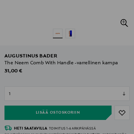
AUGUSTINUS BADER
The Neem Comb With Handle -varrellinen kampa
Original Price
31,00 €
null
null
LISÄÄ OSTOSKORIIN
HETI SAATAVILLA
TOIMITUS 1-4 ARKIPÄIVÄSSÄ