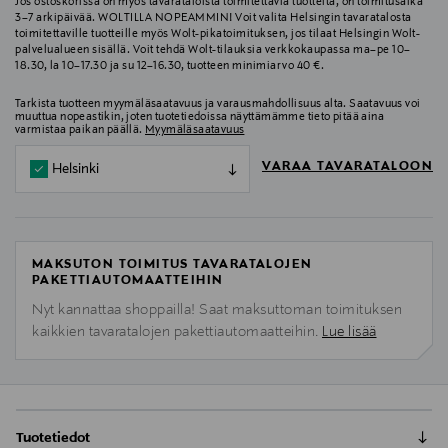
Jos ostoskorissa on myös tavarataloista toimitettavia tuotteita, on toimitusaika
3–7 arkipäivää. WOLTILLA NOPEAMMIN! Voit valita Helsingin tavaratalosta
toimitettaville tuotteille myös Wolt-pikatoimituksen, jos tilaat Helsingin Wolt-
palvelualueen sisällä. Voit tehdä Wolt-tilauksia verkkokaupassa ma–pe 10–
18.30, la 10–17.30 ja su 12–16.30, tuotteen minimiarvo 40 €.
Tarkista tuotteen myymäläsaatavuus ja varausmahdollisuus alta. Saatavuus voi
muuttua nopeastikin, joten tuotetiedoissa näyttämämme tieto pitää aina
varmistaa paikan päällä.
Myymäläsaatavuus
VARAA TAVARATALOON
Helsinki
MAKSUTON TOIMITUS TAVARATALOJEN
PAKETTIAUTOMAATTEIHIN
Nyt kannattaa shoppailla! Saat maksuttoman toimituksen
kaikkien tavaratalojen pakettiautomaatteihin.
Lue lisää
Tuotetiedot