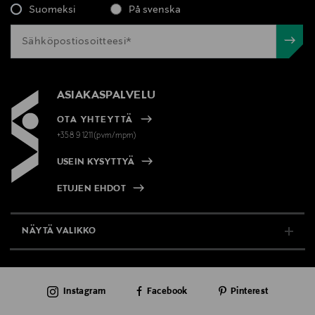
Suomeksi
På svenska
ASIAKASPALVELU
OTA YHTEYTTÄ
+358 9 1211(pvm/mpm)
USEIN KYSYTTYÄ
ETUJEN EHDOT
NÄYTÄ VALIKKO
TUKI & INFO
Instagram
Facebook
Pinterest
AJANKOHTAISTA