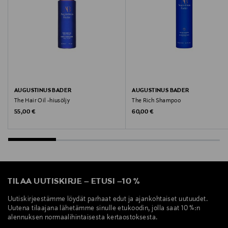
AUGUSTINUS BADER
AUGUSTINUS BADER
The Hair Oil -hiusöljy
The Rich Shampoo
Original Price
Original Price
55,00 €
60,00 €
TILAA UUTISKIRJE
–
ETUSI
–
10 %
Uutiskirjeestämme löydät parhaat edut ja ajankohtaiset uutuudet.
Uutena tilaajana lähetämme sinulle etukoodin, jolla saat 10 %:n
alennuksen normaalihintaisesta kertaostoksesta.