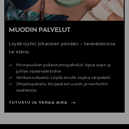
MUODIN PALVELUT
Löydä tyylisi jokaiseen päivään – tavarataloissa
tai etänä.
Monipuoliset pukeutumispalvelut: Apua arjen ja
juhlan vaatevalintoihin
Värikonsultaatio: Löydä sinulle sopiva väripaletti
Ompelupalvelu: Korjaukset uusiin ja vanhoihin
vaatteisiisi
TUTUSTU JA VARAA AIKA