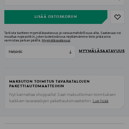
null
LISÄÄ OSTOSKORIIN
Tarkista tuotteen myymäläsaatavuus ja varausmahdollisuus alta. Saatavuus voi
muuttua nopeastikin, joten tuotetiedoissa näyttämämme tieto pitää aina
varmistaa paikan päällä.
Myymäläsaatavuus
MYYMÄLÄSAATAVUUS
Helsinki
MAKSUTON TOIMITUS TAVARATALOJEN
PAKETTIAUTOMAATTEIHIN
Nyt kannattaa shoppailla! Saat maksuttoman toimituksen
kaikkien tavaratalojen pakettiautomaatteihin.
Lue lisää