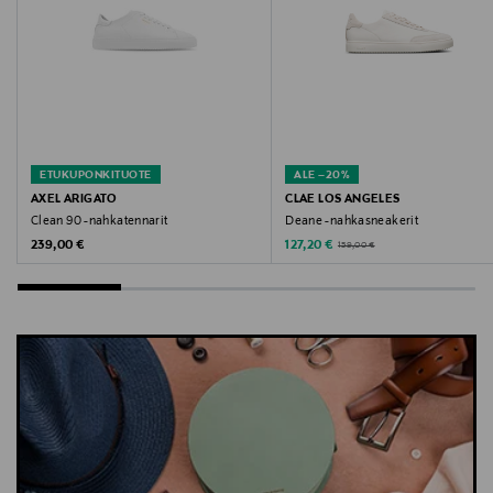
Avainsanat
sneakerit, lenkkarit, tennarit, axel arigato tennarit,
Axel Arigato, clean90
ETUKUPONKITUOTE
ALE –20%
AXEL ARIGATO
CLAE LOS ANGELES
Clean 90 -nahkatennarit
Deane -nahkasneakerit
Original Price
Discounted Price
Original Price
239,00 €
127,20 €
159,00 €