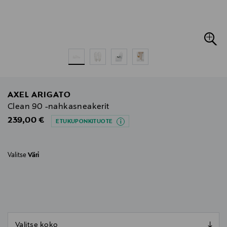
AXEL ARIGATO
Clean 90 -nahkasneakerit
Original Price
239,00 €
ETUKUPONKITUOTE
Valitse
Väri
null