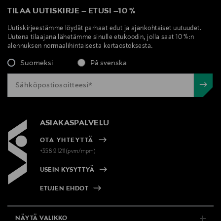
TILAA UUTISKIRJE
–
ETUSI
–
10 %
Uutiskirjeestämme löydät parhaat edut ja ajankohtaiset uutuudet.
Uutena tilaajana lähetämme sinulle etukoodin, jolla saat 10 %:n
alennuksen normaalihintaisesta kertaostoksesta.
Suomeksi
På svenska
ASIAKASPALVELU
OTA YHTEYTTÄ
+358 9 1211(pvm/mpm)
USEIN KYSYTTYÄ
ETUJEN EHDOT
NÄYTÄ VALIKKO