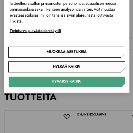
laitteellesi sisällön ja mainosten personointia, sosiaalisen median
9206674 WHITE
ominaisuuksia sekä liikenteen analysointia varten. Voit muuttaa
evästeasetuksiasi milloin tahansa sivun alareunasta löytyvästä
Valmistusmaa
linkistä.
ETUKUPONKITUOTE
UUTTA
ETUKUPONKITUOTE
Portugali
Tietoturva ja evästeiden käyttö
FILIPPA K
TOMMY HILFIGER
Soft Wool Crewneck -neulepaita
Platform Vulc Piping -nahkatennarit
Valmistajan tuotenumero
Original Price
Original Price
140,00 €
109,90 €
MUOKKAA ASETUKSIA
98099
HYLKÄÄ KAIKKI
Valmistaja
Axel Arigato AB
HYVÄKSY KAIKKI
LISÄÄ KIINNOSTAVIA
Valmistajan osoite
TUOTTEITA
Stora badhusgatan 37, 411 21, Gothenburg, Sweden
ONLINE EXCLUSIVE
Digitaalinen osoite
info@axelarigato.com