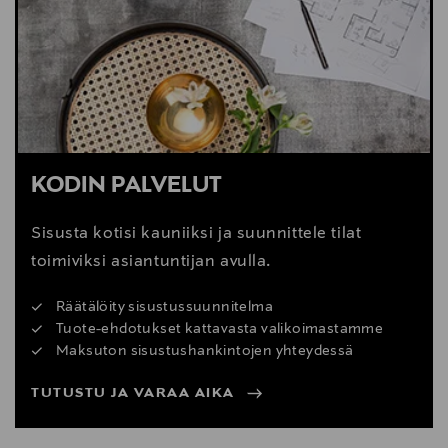
• Kehittynyt DSP-tekniikka
• Smartcase-kotelo osaa myös lähettää puhdasta
ääntä nappeihin (lähteinä USB-liitäntä tai 3,5 mm tulo)
KODIN PALVELUT
Sisusta kotisi kauniiksi ja suunnittele tilat
Mukanasi koko päivän
toimiviksi asiantuntijan avulla.
Pi8 tarjoaa jopa 6,5 tunnin akkukeston, nopean
Räätälöity sisustussuunnitelma
latauksen ja enemmän lisävirtaa latauskotelon avulla.
Tuote-ehdotukset kattavasta valikoimastamme
Maksuton sisustushankintojen yhteydessä
TUTUSTU JA VARAA AIKA
• Pikalataustuki