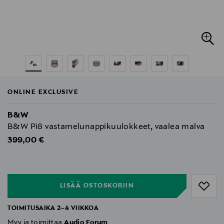
ONLINE EXCLUSIVE
B&W
B&W Pi8 vastamelunappikuulokkeet, vaalea malva
Original Price
399,00 €
null
null
LISÄÄ OSTOSKORIIN
TOIMITUSAIKA 2–4 VIIKKOA
Myy ja toimittaa
Audio Forum