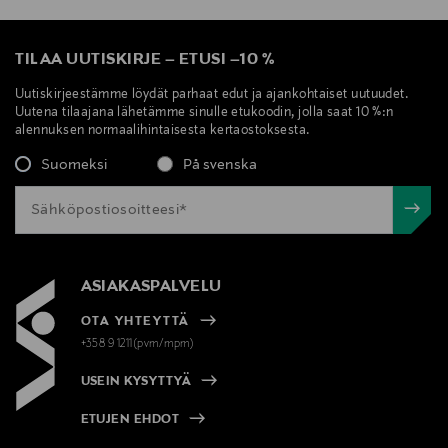
• Puheohjaustuki
TILAA UUTISKIRJE
–
ETUSI
–
10 %
Uutiskirjeestämme löydät parhaat edut ja ajankohtaiset uutuudet.
Uutena tilaajana lähetämme sinulle etukoodin, jolla saat 10 %:n
• IP54-kosteusluokitus
alennuksen normaalihintaisesta kertaostoksesta.
Suomeksi
På svenska
Täydellinen työmatkoillesi
Edistynyt vastamelutoiminto, joka mukautuu
automaattisesti ympäristöön, sekä neljä mikrofonia
ASIAKASPALVELU
per kuuloke takaa keskeytymättömän musiikin ja
OTA YHTEYTTÄ
puhelun toiston.
+358 9 1211(pvm/mpm)
USEIN KYSYTTYÄ
• Aktiivinen melunvaimennus
ETUJEN EHDOT