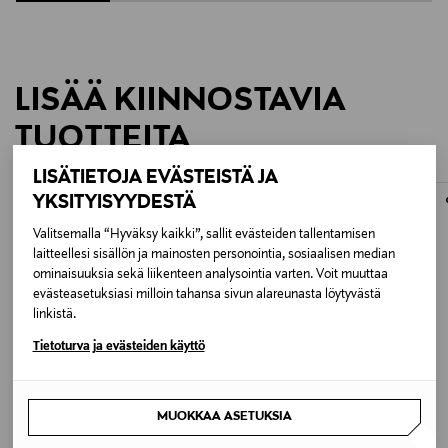
Täysin uusi muotoilu
Pi8 nappikuulokkeet sopivat paremmin korvaan ja
antavat enemmän tilaa kuulokkeissa sijaitseville
LISÄÄ KIINNOSTAVIA
neljälle mikrofonille, jolloin vastamelu- ja
puheluominaisuuksista on saatu entistäkin paremmin
TUOTTEITA
toimivia. Kuulokkeiden mukana tulee nyt neljä
erikokoista korvasovitetta, lisättynä aivan uudella
LISÄTIETOJA EVÄSTEISTÄ JA
erityisen pienellä koolla, mikä ilahduttaa ahtaamman
YKSITYISYYDESTÄ
korvakäytävän omaavia henkilöitä.
Valitsemalla “Hyväksy kaikki”, sallit evästeiden tallentamisen
laitteellesi sisällön ja mainosten personointia, sosiaalisen median
ominaisuuksia sekä liikenteen analysointia varten. Voit muuttaa
Wear Sensor -toimintoa on uudistettu.
evästeasetuksiasi milloin tahansa sivun alareunasta löytyvästä
Hybriditekniikka IR-tunnistuksella ja kapasitiivisilla
linkistä.
antureilla tarkoittaa, että käytön tunnistus toimii
Tietoturva ja evästeiden käyttö
entistäkin luotettavammin.
MUOKKAA ASETUKSIA
ETUKUPONKITUOTE
HEXCLAD
ORIBE
Uusi ja luotettavampi TrueWireless Bluetooth -