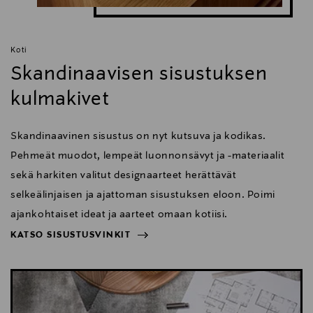
puhelulaadun, poikkeuksellisella mukavuudella ja
eleganssilla.
Koti
Skandinaavisen sisustuksen
• Todellinen 24-bittinen yhteys
kulmakivet
Skandinaavinen sisustus on nyt kutsuva ja kodikas.
• Carbon Cone -hiilikuitu-elementit
Pehmeät muodot, lempeät luonnonsävyt ja -materiaalit
sekä harkiten valitut designaarteet herättävät
selkeälinjaisen ja ajattoman sisustuksen eloon. Poimi
• aptX Adaptive/Lossless sekä Classic -bluetooth-
ajankohtaiset ideat ja aarteet omaan kotiisi.
teknologiat
KATSO SISUSTUSVINKIT
NÄYTÄ VÄHEMMÄN
KATSO SISUSTUSVINKIT
• Erillisrakenteinen vahvistin ja DAC