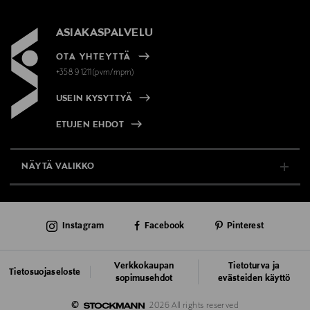
ASIAKASPALVELU
OTA YHTEYTTÄ
+358 9 1211(pvm/mpm)
USEIN KYSYTTYÄ
ETUJEN EHDOT
NÄYTÄ VALIKKO
TUKI & INFO
Instagram
Facebook
Pinterest
AJANKOHTAISTA
PALVELUT
Verkkokaupan
Tietoturva ja
Tietosuojaseloste
sopimusehdot
evästeiden käyttö
VASTUULLISUUS
©
2026 All rights reserved