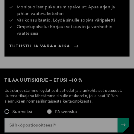
Monipuoliset pukeutumispalvelut: Apua arjen ja
juhlan vaatevalintoihin
Värikonsultaatio: Löydä sinulle sopiva väripaletti
Ompelupalvelu: Korjaukset uusiin ja vanhoihin
vaatteisiisi
TUTUSTU JA VARAA AIKA
TILAA UUTISKIRJE
–
ETUSI
–
10 %
Uutiskirjeestämme löydät parhaat edut ja ajankohtaiset uutuudet.
Uutena tilaajana lähetämme sinulle etukoodin, jolla saat 10 %:n
alennuksen normaalihintaisesta kertaostoksesta.
Suomeksi
På svenska