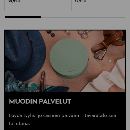
Original Price
Original Price
39,99 €
12,95 €
MUODIN PALVELUT
Löydä tyylisi jokaiseen päivään – tavarataloissa
tai etänä.