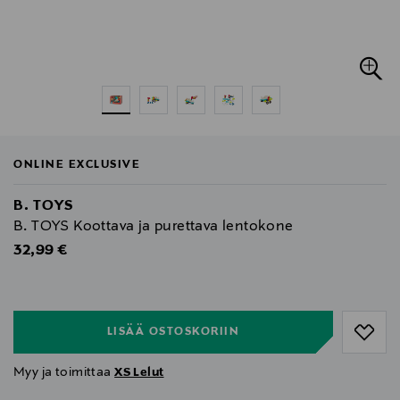
ONLINE EXCLUSIVE
B. TOYS
B. TOYS Koottava ja purettava lentokone
Original Price
32,99 €
null
null
LISÄÄ OSTOSKORIIN
Myy ja toimittaa
XS Lelut