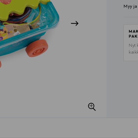
Myy ja
MAK
PAK
Nyt 
kaik