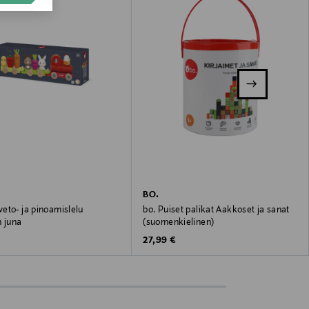
BO.
eto- ja pinoamislelu
bo. Puiset palikat Aakkoset ja sanat
n juna
(suomenkielinen)
 Price
Original Price
€
27,99 €