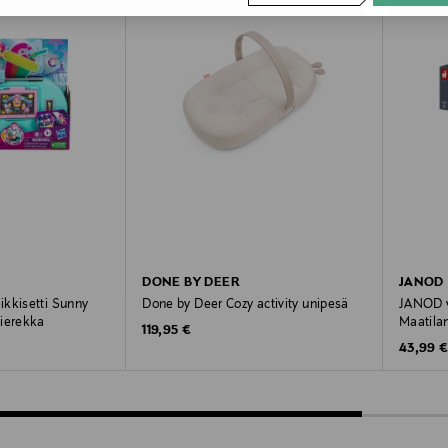
DONE BY DEER
JANOD
kkisetti Sunny
Done by Deer Cozy activity unipesä
JANOD v
hierekka
Maatila
Original Price
119,95 €
Original
43,99 