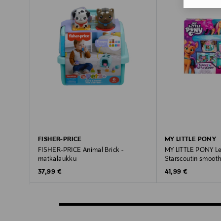
FISHER-PRICE
MY LITTLE PONY
FISHER-PRICE Animal Brick -
MY LITTLE PONY Lei
matkalaukku
Starscoutin smoot
Original Price
Original Price
37,99 €
41,99 €