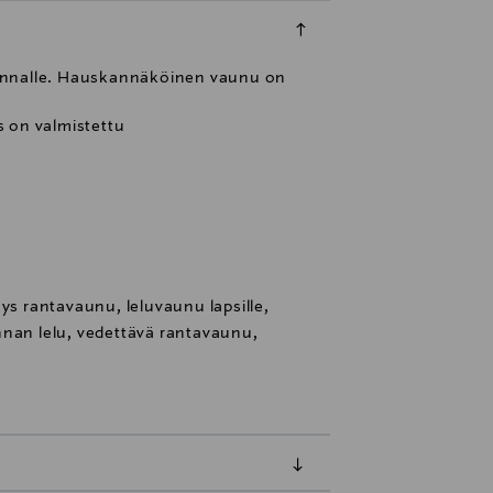
i rannalle. Hauskannäköinen vaunu on
s on valmistettu
ys rantavaunu, leluvaunu lapsille,
nnan lelu, vedettävä rantavaunu,