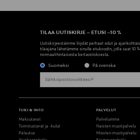
TILAA UUTISKIRJE
–
ETUSI
–
10 %
Uutiskirjeestämme löydät parhaat edut ja ajankohtai
tilaajana lähetämme sinulle etukoodin, jolla saat 10 
normaalihintaisesta kertaostoksesta.
Suomeksi
På svenska
TUKI & INFO
PALVELUT
Maksutavat
Palvelumme
Toimitustavat ja -kulut
Naisten muotipalvelu
Palautus
Miesten muotipalvelu