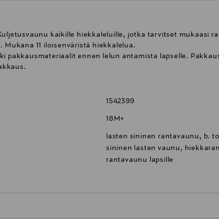
Kuljetusvaunu kaikille hiekkaleluille, jotka tarvitset mukaas
. Mukana 11 iloisenväristä hiekkalelua.
aikki pakkausmateriaalit ennen lelun antamista lapselle. Pakkau
pakkaus.
1542399
18M+
lasten sininen rantavaunu, b. to
sininen lasten vaunu, hiekkara
rantavaunu lapsille