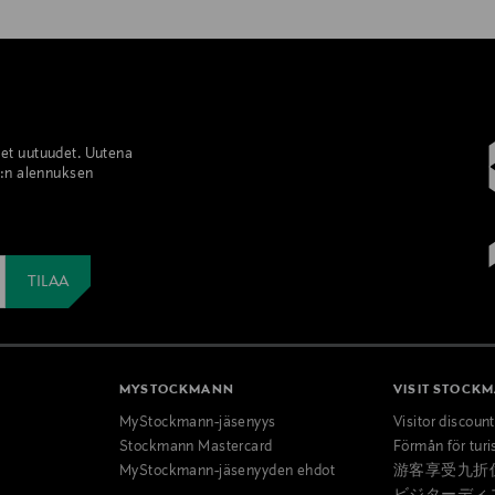
set uutuudet. Uutena
%:n alennuksen
MYSTOCKMANN
VISIT STOCK
MyStockmann-jäsenyys
Visitor discoun
Stockmann Mastercard
Förmån för turi
MyStockmann-jäsenyyden ehdot
游客享受九折