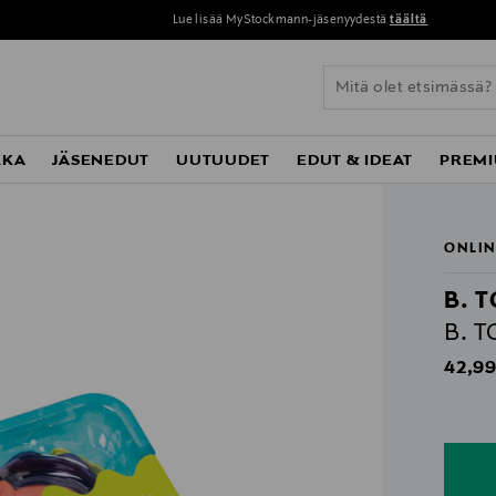
Lue lisää MyStockmann-jäsenyydestä
täältä
KKA
JÄSENEDUT
UUTUUDET
EDUT & IDEAT
PREMI
ONLIN
B. 
B. T
Origin
42,99
n
n