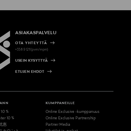
ASIAKASPALVELU
OTA YHTEYTTÄ
+358 9 1211(pvm/mpm)
USEIN KYSYTTYÄ
ETUJEN EHDOT
MANN
KUMPPANEILLE
t 10 %
Online Exclusive -kumppanuus
ster 10 %
Online Exclusive Partnership
优惠
Partner Media