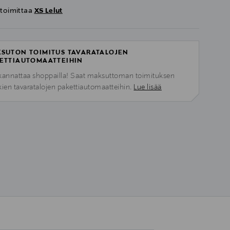
 toimittaa
XS Lelut
SUTON TOIMITUS TAVARATALOJEN
ETTIAUTOMAATTEIHIN
kannattaa shoppailla! Saat maksuttoman toimituksen
kien tavaratalojen pakettiautomaatteihin.
Lue lisää