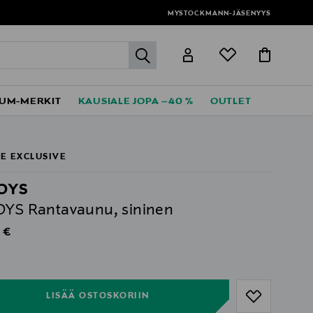
MYSTOCKMANN-JÄSENYYS
label.header.go
UM-MERKIT
KAUSIALE JOPA –40 %
OUTLET
E EXCLUSIVE
TOYS
OYS Rantavaunu, sininen
al Price
 €
ull
ull
LISÄÄ OSTOSKORIIN