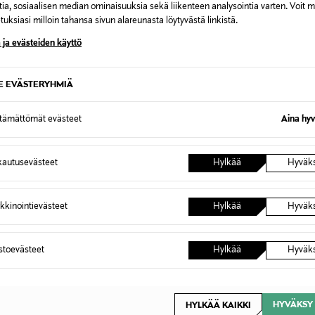
tia, sosiaalisen median ominaisuuksia sekä liikenteen analysointia varten. Voit 
uksiasi milloin tahansa sivun alareunasta löytyvästä linkistä.
 ja evästeiden käyttö
B. TOYS
B. TOY
YS Ankkaperhe
B. TOYS Autonkuljetusauto
B. TOYS 
SE EVÄSTERYHMIÄ
pehmopa
Original Price
29,99 €
Original
29,99 €
ttämättömät evästeet
Aina hyv
autusevästeet
Hylkää
Hyväk
kkinointievästeet
Hylkää
Hyväk
OTTEITA
astoevästeet
Hylkää
Hyväk
VE
ONLINE EXCLUSIVE
ONLIN
HYVÄKSY 
HYLKÄÄ KAIKKI