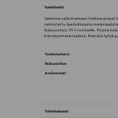
Tuotetiedot
Valmiina valloittamaan hiekkarantaa! 
valmistettu laadukkaasta materiaalista
Ikäsuositus: Yli 1-vuotiaille. Poista k
kierrätysmateriaalista. Kierrätä tyhjä 
Tuotenumero
Ikäsuositus
Avainsanat
Toimitustavat