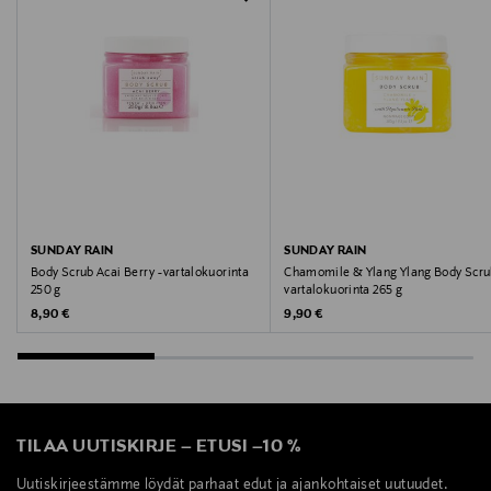
Avainsanat
vartalokuorinta, ihonhoito, kuorinta, ihonhoito, K-
Beauty, korea, korean, korealainen, korealaista
SUNDAY RAIN
SUNDAY RAIN
Body Scrub Acai Berry -vartalokuorinta
Chamomile & Ylang Ylang Body Scru
250 g
vartalokuorinta 265 g
Original Price
Original Price
8,90 €
9,90 €
TILAA UUTISKIRJE
–
ETUSI
–
10 %
Uutiskirjeestämme löydät parhaat edut ja ajankohtaiset uutuudet.