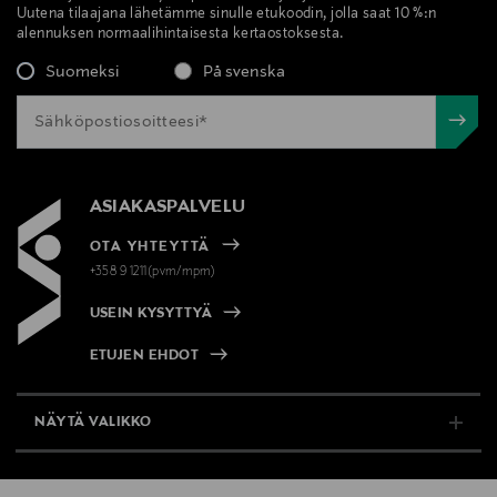
Uutena tilaajana lähetämme sinulle etukoodin, jolla saat 10 %:n
alennuksen normaalihintaisesta kertaostoksesta.
Suomeksi
På svenska
ASIAKASPALVELU
OTA YHTEYTTÄ
+358 9 1211(pvm/mpm)
USEIN KYSYTTYÄ
ETUJEN EHDOT
NÄYTÄ VALIKKO
TUKI & INFO