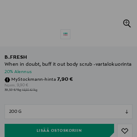
B.FRESH
When in doubt, buff it out body scrub -vartalokuorinta
20% Alennus
Discounted Price
7,90 €
MyStockmann-hinta
Original Price
9,90 €
Norm.
39,50 €/1kg
49,50 €/1kg
null
null
LISÄÄ OSTOSKORIIN