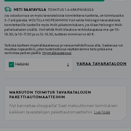
HETI SAATAVILLA
TOIMITUS 1-4 ARKIPÄIVÄSSÄ
Jos ostoskorissa on myös tavarataloista toimitettavia tuotteita, on toimitusaika
3–7 arkipäivää. WOLTILLA NOPEAMMIN! Voit valita Helsingin tavaratalosta
toimitettaville tuotteille myös Wolt-pikatoimituksen, jos tilaat Helsingin Wolt-
palvelualueen sisällä. Voit tehdä Wolt-tilauksia verkkokaupassa ma–pe 10–
18.30, la 10–17.30 ja su 12–16.30, tuotteen minimiarvo 40 €.
Tarkista tuotteen myymäläsaatavuus ja varausmahdollisuus alta. Saatavuus voi
muuttua nopeastikin, joten tuotetiedoissa näyttämämme tieto pitää aina
varmistaa paikan päällä.
Myymäläsaatavuus
VARAA TAVARATALOON
Helsinki
MAKSUTON TOIMITUS TAVARATALOJEN
PAKETTIAUTOMAATTEIHIN
Nyt kannattaa shoppailla! Saat maksuttoman toimituksen
kaikkien tavaratalojen pakettiautomaatteihin.
Lue lisää