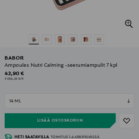
BABOR
Ampoules Nutri Calming -seerumiampulit 7 kpl
Original Price
42,90 €
3 064,29 €/1l
null
null
LISÄÄ OSTOSKORIIN
HETI SAATAVILLA
TOIMITUS 1-4 ARKIPÄIVÄSSÄ