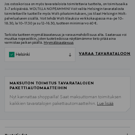
Jos ostoskorissa on myös tavarataloista toimitettavia tuotteita, on toimitusaika
3–7 arkipäivää. WOLTILLA NOPEAMMIN! Voit valita Helsingin tavaratalosta
toimitettaville tuotteille myös Wolt-pikatoimituksen, jos tilaat Helsingin Wolt-
palvelualueen sisällä. Voit tehdä Wolt-tilauksia verkkokaupassa ma–pe 10–
18.30, la 10–17.30 ja su 12–16.30, tuotteen minimiarvo 40 €.
Tarkista tuotteen myymäläsaatavuus ja varausmahdollisuus alta. Saatavuus voi
muuttua nopeastikin, joten tuotetiedoissa näyttämämme tieto pitää aina
varmistaa paikan päällä.
Myymäläsaatavuus
VARAA TAVARATALOON
Helsinki
MAKSUTON TOIMITUS TAVARATALOJEN
PAKETTIAUTOMAATTEIHIN
Nyt kannattaa shoppailla! Saat maksuttoman toimituksen
kaikkien tavaratalojen pakettiautomaatteihin.
Lue lisää