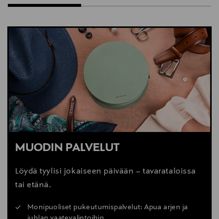
MUODIN PALVELUT
Löydä tyylisi jokaiseen päivään – tavarataloissa
tai etänä.
Monipuoliset pukeutumispalvelut: Apua arjen ja
juhlan vaatevalintoihin