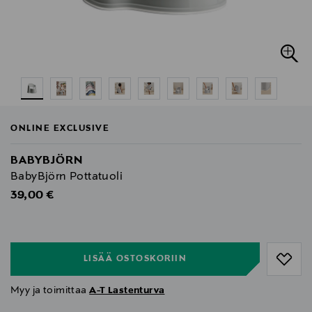
ONLINE EXCLUSIVE
BABYBJÖRN
BabyBjörn Pottatuoli
Original Price
39,00 €
null
null
LISÄÄ OSTOSKORIIN
Myy ja toimittaa
A-T Lastenturva