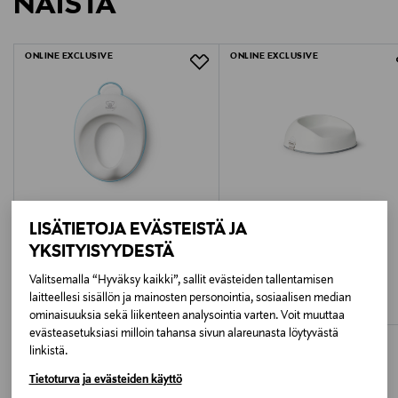
NÄISTÄ
1388400
LUE TARKEMMAT PALAUTUSOHJEET
kaakelilla.
Samaan sarjaan on tietysti saatavilla wc-pytyn
ONLINE EXCLUSIVE
ONLINE EXCLUSIVE
supistajat ja korokkeet!
Lisätietoja:
Koko: 36 cm x 35 cm x 31.5 cm
Tuotteen paino: 900 g
Tuote ei sisällä PVC:tä, BPA:ta, ftalaatteja, kadmiumia,
lyijyä, bromia eikä klooria, muovin voi kierrättää
LISÄTIETOJA EVÄSTEISTÄ JA
YKSITYISYYDESTÄ
BABYBJÖRN
BABYBJÖRN
Valitsemalla “Hyväksy kaikki”, sallit evästeiden tallentamisen
BabyBjörn Wc-istuin (supistaja)
BabyBjörn koroke tuoliin
laitteellesi sisällön ja mainosten personointia, sosiaalisen median
Original Price
Original Price
39,00 €
44,00 €
ominaisuuksia sekä liikenteen analysointia varten. Voit muuttaa
evästeasetuksiasi milloin tahansa sivun alareunasta löytyvästä
linkistä.
Tietoturva ja evästeiden käyttö