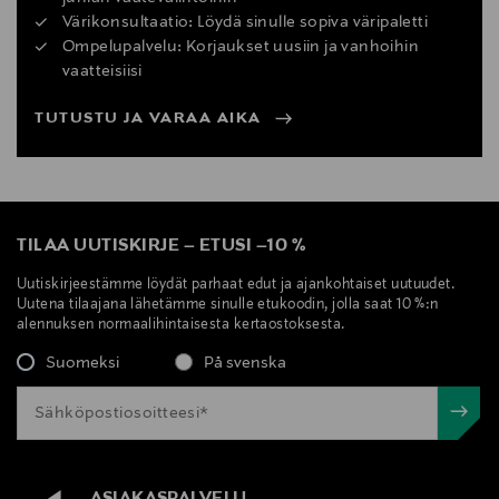
Värikonsultaatio: Löydä sinulle sopiva väripaletti
Ompelupalvelu: Korjaukset uusiin ja vanhoihin
vaatteisiisi
TUTUSTU JA VARAA AIKA
TILAA UUTISKIRJE
–
ETUSI
–
10 %
Uutiskirjeestämme löydät parhaat edut ja ajankohtaiset uutuudet.
Uutena tilaajana lähetämme sinulle etukoodin, jolla saat 10 %:n
alennuksen normaalihintaisesta kertaostoksesta.
Suomeksi
På svenska