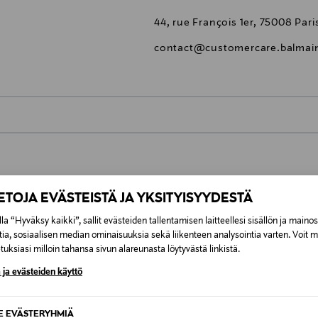
44, rue François 1er, 75008 Pari
contact@customercare.balmai
0,00 €
inen tilaukseesi. Voit palauttaa tilaamasi tuotteen 30 vuorokauden ku
0,00 € – 4,90 €
lee palauttaa avaamattomissa alkuperäispakkauksissaan ja palautetta
IETOJA EVÄSTEISTÄ JA YKSITYISYYDESTÄ
ÖS NÄISTÄ
7,90 €–50,00 € kuljetusyhtiöstä ja 
la “Hyväksy kaikki”, sallit evästeiden tallentamisen laitteellesi sisällön ja maino
tia, sosiaalisen median ominaisuuksia sekä liikenteen analysointia varten. Voit 
uksiasi milloin tahansa sivun alareunasta löytyvästä linkistä.
Alk. 6,90 €, kun toimitus on saatavi
 ja evästeiden käyttö
SE EVÄSTERYHMIÄ