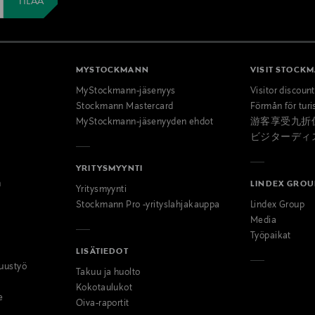
MYSTOCKMANN
VISIT STOCK
MyStockmann-jäsenyys
Visitor discoun
Stockmann Mastercard
Förmån för turi
MyStockmann-jäsenyyden ehdot
游客享受九折
ビジターディ
YRITYSMYYNTI
n
LINDEX GROU
Yritysmyynti
Stockmann Pro -yrityslahjakauppa
Lindex Group
Media
Työpaikat
LISÄTIEDOT
uustyö
Takuu ja huolto
Kokotaulukot
e
Oiva-raportit