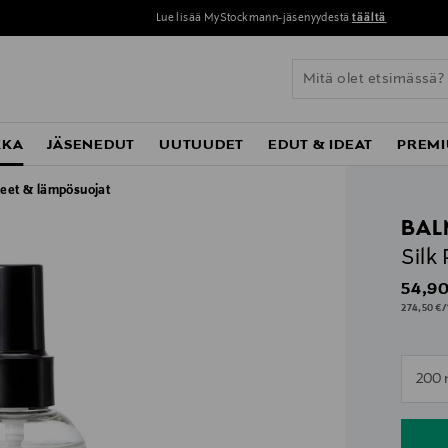
Lue lisää MyStockmann-jäsenyydestä
täältä
KKA
JÄSENEDUT
UUTUUDET
EDUT & IDEAT
PREMI
keet & lämpösuojat
BAL
Silk
Origin
54,90
274,50 €/1
n
200 
n