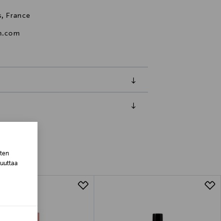
s, France
n.com
luessa tuotteen vastaanottamisesta.
van tuotteen sinetin tulee olla ehjä.
tuotteen koosta riippuen
sten
muuttaa
lla valittuun osoitteeseen.