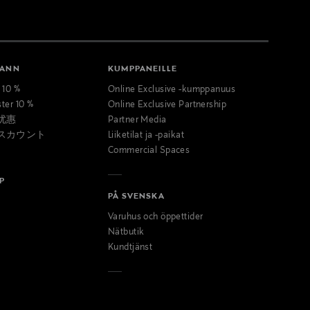
MANN
KUMPPANEILLE
t 10 %
Online Exclusive -kumppanuus
ster 10 %
Online Exclusive Partnership
优惠
Partner Media
スカウント
Liiketilat ja -paikat
Commercial Spaces
P
PÅ SVENSKA
Varuhus och öppettider
Nätbutik
Kundtjänst