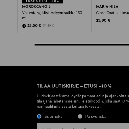
JÄSENETU –26%
MOROCCANOIL
MARIA NILA
Volumizing Mist -volyymisuihke 160
Gloss Coat -kiiltos
ml
Original Price
29,90 €
Discounted Price
Original Price
25,50 €
34,50 €
TILAA UUTISKIRJE
–
ETUSI
–
10 %
Uutiskirjeestämme löydät parhaat edut ja ajankohtai
tilaajana lähetämme sinulle etukoodin, jolla saat 10 
normaalihintaisesta kertaostoksesta.
Suomeksi
På svenska