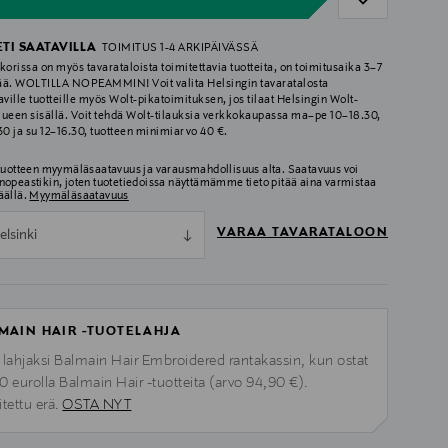
ETI SAATAVILLA
TOIMITUS 1-4 ARKIPÄIVÄSSÄ
korissa on myös tavarataloista toimitettavia tuotteita, on toimitusaika 3–7
ää. WOLTILLA NOPEAMMIN! Voit valita Helsingin tavaratalosta
aville tuotteille myös Wolt-pikatoimituksen, jos tilaat Helsingin Wolt-
lueen sisällä. Voit tehdä Wolt-tilauksia verkkokaupassa ma–pe 10–18.30,
.30 ja su 12–16.30, tuotteen minimiarvo 40 €.
 tuotteen myymäläsaatavuus ja varausmahdollisuus alta. Saatavuus voi
nopeastikin, joten tuotetiedoissa näyttämämme tieto pitää aina varmistaa
äällä.
Myymäläsaatavuus
VARAA TAVARATALOON
elsinki
MAIN HAIR -TUOTELAHJA
 lahjaksi Balmain Hair Embroidered rantakassin, kun ostat
120 eurolla Balmain Hair -tuotteita (arvo 94,90 €).
itettu erä.
OSTA NYT