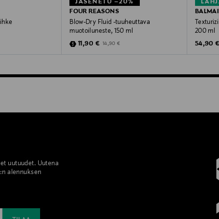
JÄSENETU –20%
LAHJ
FOUR REASONS
BALMAI
uihke
Blow-Dry Fluid -tuuheuttava
Texturiz
muotoiluneste, 150 ml
200 ml
Discounted Price
Original
Original Price
11,90 €
54,90 
14,90 €
set uutuudet. Uutena
%:n alennuksen