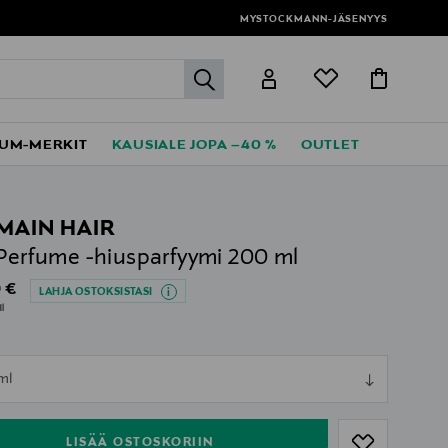
MYSTOCKMANN-JÄSENYYS
label.header.go
UM-MERKIT
KAUSIALE JOPA –40 %
OUTLET
MAIN HAIR
 Perfume -hiusparfyymi 200 ml
al Price
 €
LAHJA OSTOKSISTASI
l
ull
ml
ull
LISÄÄ OSTOSKORIIN