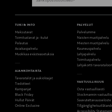
TUKI & INFO
PALVELUT
Maksutavat
Palvelumme
Toimitustavat ja -kulut
Naisten muotipalvelu
Palautus
Miesten muotipalvelu
Asiakaspalvelu
Kauneuspalvelu
Muokkaa evästeasetuksia
Lahjapalvelu
Toimituspalvelu
Lahjakortti tavarataloo
AJANKOHTAISTA
Tavaratalot ja aukioloajat
VASTUULLISUUS
Tiedotteet
Kampanjat
Osta vastuullisesti
Black Friday
Stockmannin vastuullis
Hullut Päivät
Saavutettavuusseloste
Online Exclusive
Tillgänglighetsutlåtand
Accessibility Statement