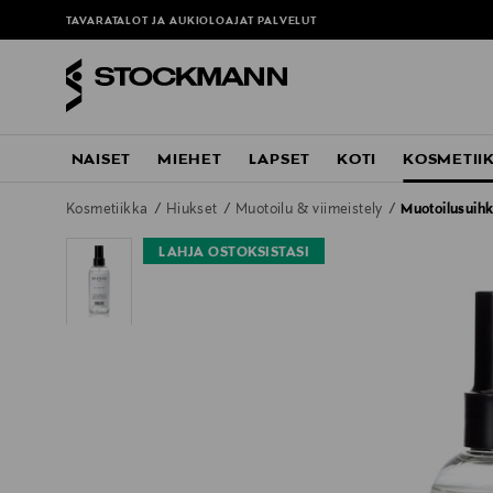
TAVARATALOT JA AUKIOLOAJAT
PALVELUT
NAISET
MIEHET
LAPSET
KOTI
KOSMETII
Kosmetiikka
Hiukset
Muotoilu & viimeistely
Muotoilusuih
LAHJA OSTOKSISTASI