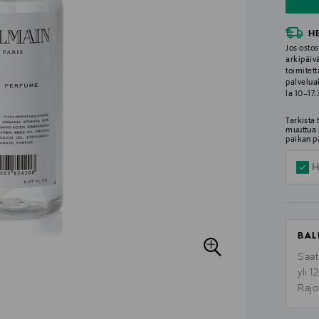
H
Jos ostos
arkipäiv
toimitett
palvelua
la 10–17
Tarkista
muuttua 
paikan p
H
BAL
Saat
yli 
Rajo