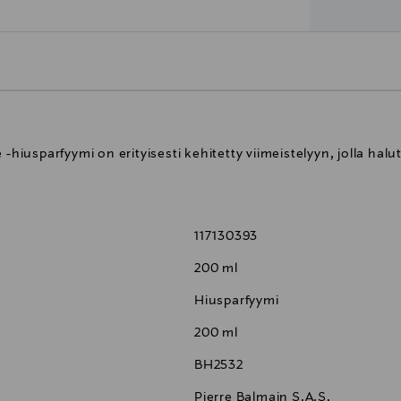
-hiusparfyymi on erityisesti kehitetty viimeistelyyn, jolla halu
117130393
200 ml
Hiusparfyymi
200 ml
BH2532
Pierre Balmain S.A.S.