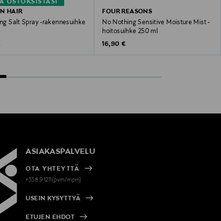
A OSTOKSISTASI
N HAIR
FOUR REASONS
ing Salt Spray -rakennesuihke
No Nothing Sensitive Moisture Mist -
hoitosuihke 250 ml
 Price
Original Price
€
16,90 €
ASIAKASPALVELU
OTA YHTEYTTÄ
+358 9 1211(pvm/mpm)
USEIN KYSYTTYÄ
ETUJEN EHDOT