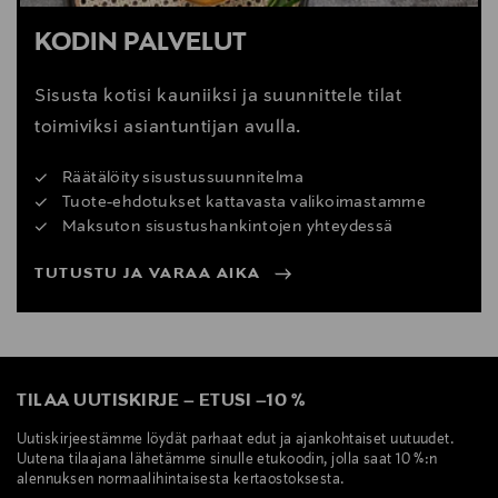
KODIN PALVELUT
Sisusta kotisi kauniiksi ja suunnittele tilat
toimiviksi asiantuntijan avulla.
Räätälöity sisustussuunnitelma
Tuote-ehdotukset kattavasta valikoimastamme
Maksuton sisustushankintojen yhteydessä
TUTUSTU JA VARAA AIKA
TILAA UUTISKIRJE
–
ETUSI
–
10 %
Uutiskirjeestämme löydät parhaat edut ja ajankohtaiset uutuudet.
Uutena tilaajana lähetämme sinulle etukoodin, jolla saat 10 %:n
alennuksen normaalihintaisesta kertaostoksesta.