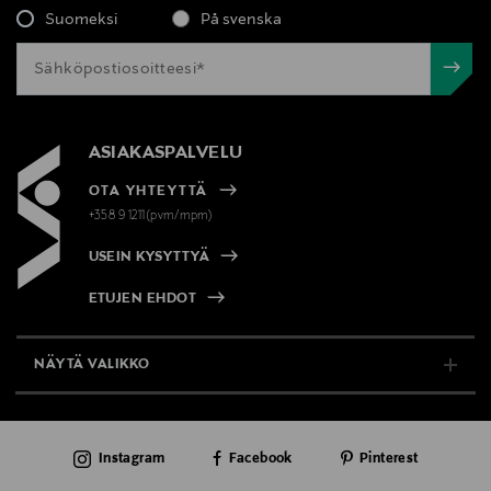
Suomeksi
På svenska
ASIAKASPALVELU
OTA YHTEYTTÄ
+358 9 1211(pvm/mpm)
USEIN KYSYTTYÄ
ETUJEN EHDOT
NÄYTÄ VALIKKO
TUKI & INFO
Instagram
Facebook
Pinterest
AJANKOHTAISTA