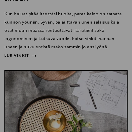
Kun haluat pitää itsestäsi huolta, paras keino on satsata
kunnon yöuniin. Syvän, palauttavan unen salaisuuksia
ovat muun muassa rentouttavat iltarutiinit sekä
ergonominen ja kutsuva vuode. Katso vinkit ihanaan
uneen ja nuku entistä makoisammin jo ensi yönä.
LUE VINKIT
NÄYTÄ VÄHEMMÄN
LUE VINKIT