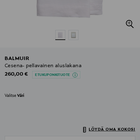
BALMUIR
Cesena- pellavainen aluslakana
Original Price
260,00 €
ETUKUPONKITUOTE
Valitse
Väri
LÖYDÄ OMA KOKOSI