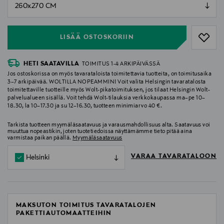
null
null
LISÄÄ OSTOSKORIIN
HETI SAATAVILLA
TOIMITUS 1-4 ARKIPÄIVÄSSÄ
Jos ostoskorissa on myös tavarataloista toimitettavia tuotteita, on toimitusaika
3–7 arkipäivää. WOLTILLA NOPEAMMIN! Voit valita Helsingin tavaratalosta
toimitettaville tuotteille myös Wolt-pikatoimituksen, jos tilaat Helsingin Wolt-
palvelualueen sisällä. Voit tehdä Wolt-tilauksia verkkokaupassa ma–pe 10–
18.30, la 10–17.30 ja su 12–16.30, tuotteen minimiarvo 40 €.
Tarkista tuotteen myymäläsaatavuus ja varausmahdollisuus alta. Saatavuus voi
muuttua nopeastikin, joten tuotetiedoissa näyttämämme tieto pitää aina
varmistaa paikan päällä.
Myymäläsaatavuus
VARAA TAVARATALOON
Helsinki
MAKSUTON TOIMITUS TAVARATALOJEN
PAKETTIAUTOMAATTEIHIN