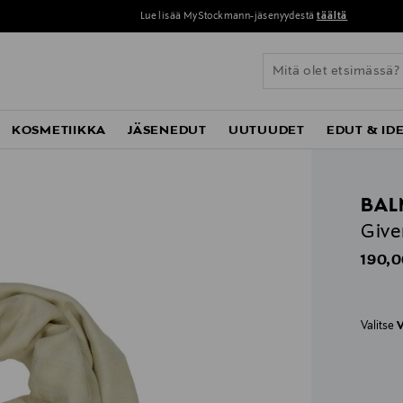
Lue lisää MyStockmann-jäsenyydestä
täältä
KOSMETIIKKA
JÄSENEDUT
UUTUUDET
EDUT & ID
BAL
Give
Origin
190,0
Valitse
V