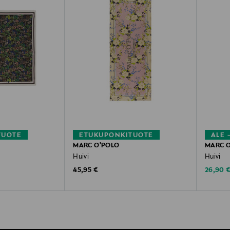
TUOTE
ETUKUPONKITUOTE
ALE 
MARC O'POLO
MARC 
Huivi
Huivi
Original Price
Discoun
45,95 €
26,90 