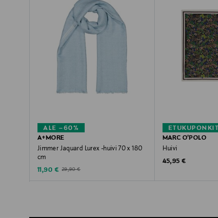
ALE –60%
ETUKUPONKI
A+MORE
MARC O'POLO
Jimmer Jaquard Lurex -huivi 70 x 180
Huivi
cm
Original Price
45,95 €
Discounted Price
Original Price
11,90 €
29,90 €