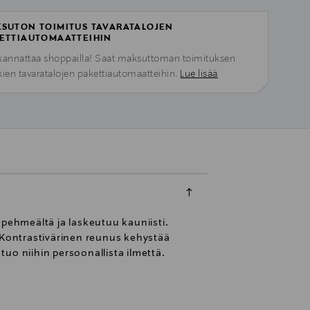
SUTON TOIMITUS TAVARATALOJEN
ETTIAUTOMAATTEIHIN
kannattaa shoppailla! Saat maksuttoman toimituksen
kien tavaratalojen pakettiautomaatteihin.
Lue lisää
 pehmeältä ja laskeutuu kauniisti.
. Kontrastivärinen reunus kehystää
uo niihin persoonallista ilmettä.