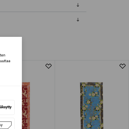
luessa tuotteen vastaanottamisesta.
tuotteen koosta riippuen
sten
muuttaa
lla valittuun osoitteeseen.
äksytty
sy