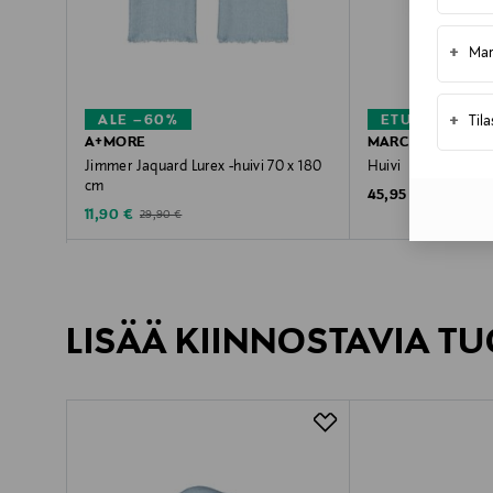
+
Mar
+
ALE –60%
ETUKUPONKI
Til
A+MORE
MARC O'POLO
Jimmer Jaquard Lurex -huivi 70 x 180
Huivi
cm
Original Price
45,95 €
Discounted Price
Original Price
11,90 €
29,90 €
LISÄÄ KIINNOSTAVIA TU