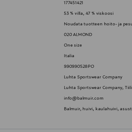
177451421
53 % villa, 47 % viskoosi
Noudata tuotteen hoito- ja pesu
020 ALMOND
One size
Italia
990990528PO
Luhta Sportswear Company
Luhta Sportswear Company, Tiili
info@balmuir.com
Balmuir, huivi, kaulahuivi, asuste