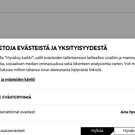
0,00 €
inen tilaukseesi. Voit palauttaa tilaamasi tuotteen 30 vuorokauden ku
0,00 € – 4,90 €
rvitse ilmoittaa palautuksesta etukäteen.
ÖS NÄISTÄ
IETOJA EVÄSTEISTÄ JA YKSITYISYYDESTÄ
7,90 €–50,00 € kuljetusyhtiöstä ja 
la “Hyväksy kaikki”, sallit evästeiden tallentamisen laitteellesi sisällön ja maino
tia, sosiaalisen median ominaisuuksia sekä liikenteen analysointia varten. Voit 
Alk. 6,90 €, kun toimitus on saatavi
uksiasi milloin tahansa sivun alareunasta löytyvästä linkistä.
 ja evästeiden käyttö
SE EVÄSTERYHMIÄ
ttämättömät evästeet
Aina hyv
autusevästeet
Hylkää
Hyväk