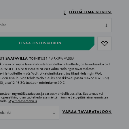
LÖYDÄ OMA KOKOSI
ull
size
ull
LISÄÄ OSTOSKORIIN
ETI SAATAVILLA
TOIMITUS 1-4 ARKIPÄIVÄSSÄ
korissa on myös tavarataloista toimitettavia tuotteita, on toimitusaika 3–7
ää. WOLTILLA NOPEAMMIN! Voit valita Helsingin tavaratalosta
aville tuotteille myös Wolt-pikatoimituksen, jos tilaat Helsingin Wolt-
lueen sisällä. Voit tehdä Wolt-tilauksia verkkokaupassa ma–pe 10–18.30,
.30 ja su 12–16.30, tuotteen minimiarvo 40 €.
 tuotteen myymäläsaatavuus ja varausmahdollisuus alta. Saatavuus voi
nopeastikin, joten tuotetiedoissa näyttämämme tieto pitää aina varmistaa
äällä.
Myymäläsaatavuus
VARAA TAVARATALOON
elsinki