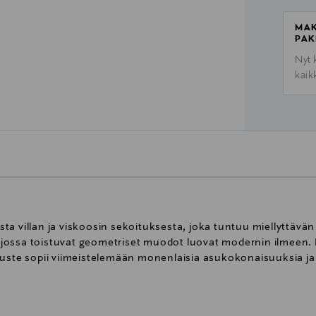
MAK
PAK
Nyt 
kaik
a villan ja viskoosin sekoituksesta, joka tuntuu miellyttävän
ti, jossa toistuvat geometriset muodot luovat modernin ilmeen
uste sopii viimeistelemään monenlaisia asukokonaisuuksia ja t