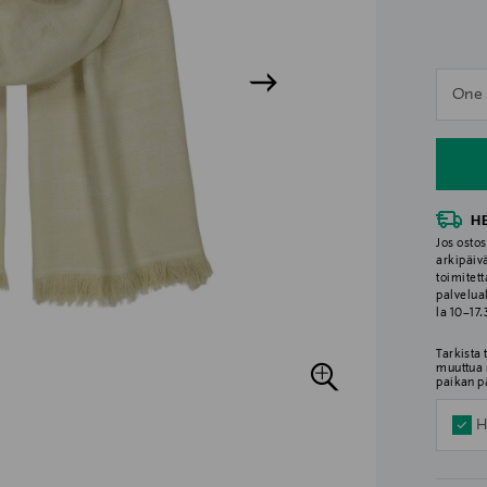
n
One 
n
H
Jos ostos
arkipäiv
toimitett
palvelua
la 10–17
Tarkista
muuttua 
paikan p
H