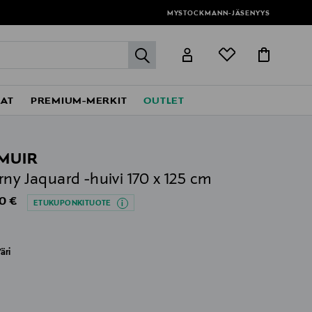
MYSTOCKMANN-JÄSENYYS
label.header.go
EAT
PREMIUM-MERKIT
OUTLET
MUIR
rny Jaquard -huivi 170 x 125 cm
al Price
0 €
ETUKUPONKITUOTE
äri