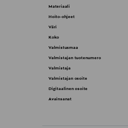
Materiaali
Hoito-ohjeet
Väri
Koko
Valmistusmaa
Valmistajan tuotenumero
Valmistaja
Valmistajan osoite
Digitaalinen osoite
Avainsanat