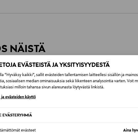
0,00 €
inen tilaukseesi. Voit palauttaa tilaamasi tuotteen 30 vuorokauden ku
0,00 € – 4,90 €
rvitse ilmoittaa palautuksesta etukäteen.
ÖS NÄISTÄ
7,90 €–50,00 € kuljetusyhtiöstä ja 
IETOJA EVÄSTEISTÄ JA YKSITYISYYDESTÄ
Alk. 6,90 €, kun toimitus on saatavi
la “Hyväksy kaikki”, sallit evästeiden tallentamisen laitteellesi sisällön ja maino
tia, sosiaalisen median ominaisuuksia sekä liikenteen analysointia varten. Voit 
uksiasi milloin tahansa sivun alareunasta löytyvästä linkistä.
 ja evästeiden käyttö
SE EVÄSTERYHMIÄ
ttämättömät evästeet
Aina hyv