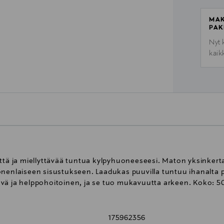
MAK
PAK
Nyt 
kaik
 ja miellyttävää tuntua kylpyhuoneeseesi. Maton yksinkertain
nenlaiseen sisustukseen. Laadukas puuvilla tuntuu ihanalta pa
vä ja helppohoitoinen, ja se tuo mukavuutta arkeen. Koko: 5
175962356