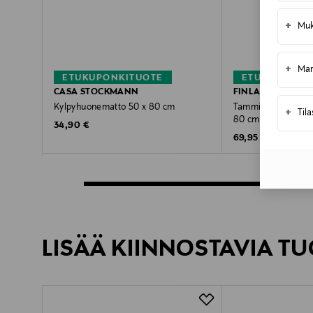
+
Muk
+
Mar
ETUKUPONKITUOTE
ETUKUPONKI
CASA STOCKMANN
FINLAYSON
Kylpyhuonematto 50 x 80 cm
Tamminiemi-kylpyh
+
Til
80 cm
Original Price
34,90 €
Original Price
69,95 €
LISÄÄ KIINNOSTAVIA TU