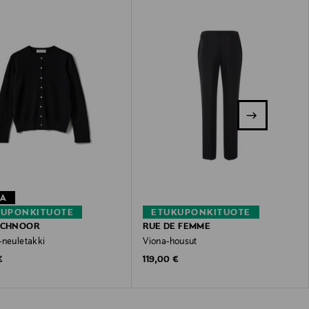
TA
KUPONKITUOTE
ETUKUPONKITUOTE
SCHNOOR
RUE DE FEMME
-neuletakki
Viona-housut
 Price
Original Price
€
119,00 €