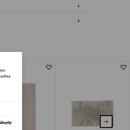
luessa tuotteen vastaanottamisesta.
tuotteen koosta riippuen
lla valittuun osoitteeseen.
sten
muuttaa
äksytty