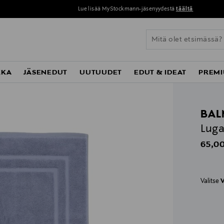
Lue lisää MyStockmann-jäsenyydestä
täältä
KKA
JÄSENEDUT
UUTUUDET
EDUT & IDEAT
PREMI
BAL
Luga
Origin
65,00
Valitse
V