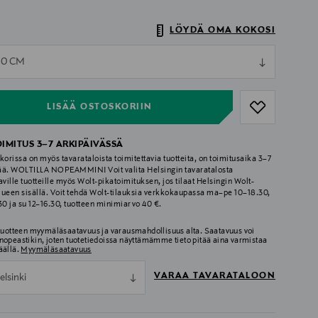
LÖYDÄ OMA KOKOSI
ull
80 CM
ull
LISÄÄ OSTOSKORIIN
OIMITUS 3–7 ARKIPÄIVÄSSÄ
korissa on myös tavarataloista toimitettavia tuotteita, on toimitusaika 3–7
ää. WOLTILLA NOPEAMMIN! Voit valita Helsingin tavaratalosta
aville tuotteille myös Wolt-pikatoimituksen, jos tilaat Helsingin Wolt-
lueen sisällä. Voit tehdä Wolt-tilauksia verkkokaupassa ma–pe 10–18.30,
.30 ja su 12–16.30, tuotteen minimiarvo 40 €.
 tuotteen myymäläsaatavuus ja varausmahdollisuus alta. Saatavuus voi
nopeastikin, joten tuotetiedoissa näyttämämme tieto pitää aina varmistaa
äällä.
Myymäläsaatavuus
VARAA TAVARATALOON
elsinki