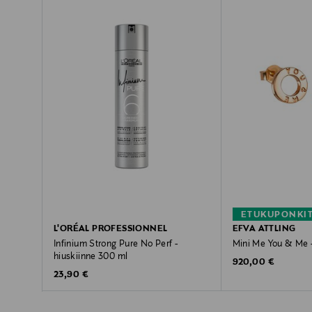
ETUKUPONKI
L'ORÉAL PROFESSIONNEL
EFVA ATTLING
Infinium Strong Pure No Perf -
Mini Me You & Me 
hiuskiinne 300 ml
Original Price
920,00 €
Original Price
23,90 €