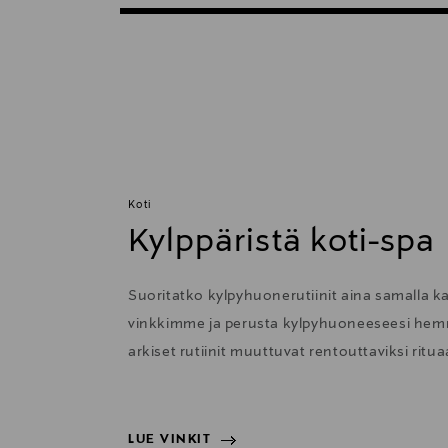
Koti
Kylppäristä koti-spa
Suoritatko kylpyhuonerutiinit aina samalla ka
vinkkimme ja perusta kylpyhuoneeseesi hemm
arkiset rutiinit muuttuvat rentouttaviksi rituaa
LUE VINKIT