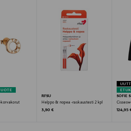
UUT
TUOTE
ETU
RFSU
SOFIE 
-korvakorut
Helppo & nopea -raskaustesti 2 kpl
Cissesw
Original Price
Original
3,90 €
124,95 