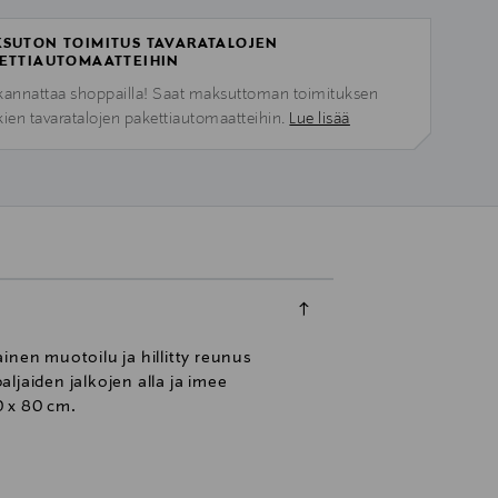
SUTON TOIMITUS TAVARATALOJEN
ETTIAUTOMAATTEIHIN
kannattaa shoppailla! Saat maksuttoman toimituksen
kien tavaratalojen pakettiautomaatteihin.
Lue lisää
en muotoilu ja hillitty reunus
ljaiden jalkojen alla ja imee
0 x 80 cm.