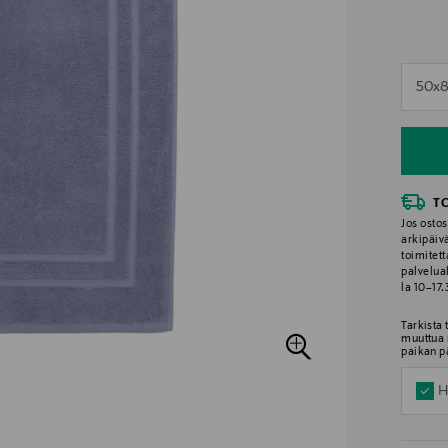
n
50x
n
T
Jos ostos
arkipäiv
toimitett
palvelua
la 10–17
Tarkista
muuttua 
paikan p
H