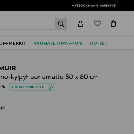
MYSTOCKMANN-JÄSENYYS
label.header.go
UM-MERKIT
KAUSIALE JOPA –40 %
OUTLET
MUIR
no-kylpyhuonematto 50 x 80 cm
al Price
 €
ETUKUPONKITUOTE
äri