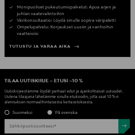
Monipuoliset pukeutumispalvelut: Apua arjen ja
juhlan vaatevalintoihin
Värikonsultaatio: Löydä sinulle sopiva väripaletti
Ompelupalvelu: Korjaukset uusiin ja vanhoihin
vaatteisiisi
TUTUSTU JA VARAA AIKA
TILAA UUTISKIRJE
–
ETUSI
–
10 %
Uutiskirjeestämme löydät parhaat edut ja ajankohtaiset uutuudet.
Uutena tilaajana lähetämme sinulle etukoodin, jolla saat 10 %:n
alennuksen normaalihintaisesta kertaostoksesta.
Suomeksi
På svenska