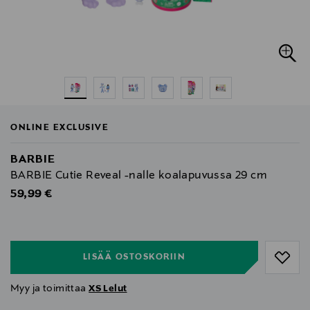
ONLINE EXCLUSIVE
BARBIE
BARBIE Cutie Reveal -nalle koalapuvussa 29 cm
Original Price
59,99 €
null
null
LISÄÄ OSTOSKORIIN
Myy ja toimittaa
XS Lelut