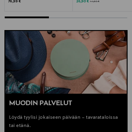
Original Price
Discounted Price
Original Price
76,99 €
26,90 €
44,90 €
MUODIN PALVELUT
Löydä tyylisi jokaiseen päivään – tavarataloissa
tai etänä.