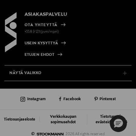
ASIAKASPALVELU
OTA YHTEYTTÄ
+358 9 1211(pvm/mpm)
USEIN KYSYTTYÄ
ETUJEN EHDOT
NÄYTÄ VALIKKO
TUKI & INFO
Instagram
Facebook
Pinterest
AJANKOHTAISTA
PALVELUT
Verkkokaupan
Tietoturva ja
Tietosuojaseloste
sopimusehdot
evästeiden käyttö
VASTUULLISUUS
©
2026 All rights reserved