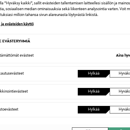
la “Hyväksy kaikki”, sallit evästeiden tallentamisen laitteellesi sisällön ja maino
tia, sosiaalisen median ominaisuuksia sekä liikenteen analysointia varten. Voit 
uksiasi milloin tahansa sivun alareunasta löytyvästä linkistä.
 ja evästeiden käyttö
SE EVÄSTERYHMIÄ
BARBIE
BARBIE
ttämättömät evästeet
Aina hyv
BARBIE Deluxe -nukke
BARBIE 
IVOTUKSET
Original Price
Original
42,99 €
62,99 
autusevästeet
Hylkää
Hyväk
kkinointievästeet
Hylkää
Hyväk
astoevästeet
Hylkää
Hyväk
OTTEITA