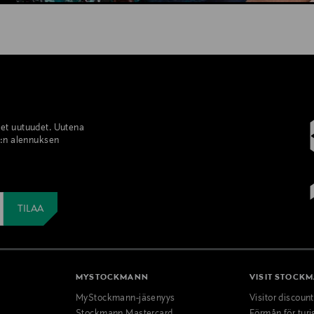
set uutuudet. Uutena
%:n alennuksen
MYSTOCKMANN
VISIT STOCK
MyStockmann-jäsenyys
Visitor discoun
Stockmann Mastercard
Förmån för turi