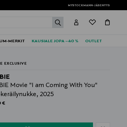
MYSTOCKMANN-JÄSENYYS
label.header.go
UM-MERKIT
KAUSIALE JOPA –40 %
OUTLET
E EXCLUSIVE
BIE
IE Movie "I am Coming With You"
keräilynukke, 2025
al Price
9 €
ull
ull