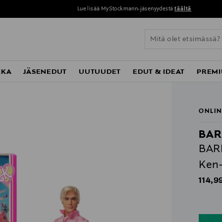
Lue lisää MyStockmann-jäsenyydestä
täältä
KKA
JÄSENEDUT
UUTUUDET
EDUT & IDEAT
PREMI
ONLIN
BAR
BARB
Ken-
Origin
114,9
n
n