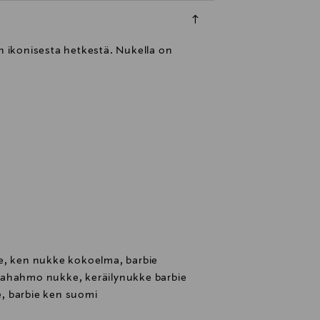
 ikonisesta hetkestä. Nukella on
e, ken nukke kokoelma, barbie
vahahmo nukke, keräilynukke barbie
, barbie ken suomi