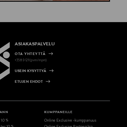
ASIAKASPALVELU
OTA YHTEYTTÄ
+358 9 1211(pvm/mpm)
USEIN KYSYTTYÄ
ETUJEN EHDOT
MANN
KUMPPANEILLE
t 10 %
Online Exclusive -kumppanuus
ster 10 %
Online Exclusive Partnership