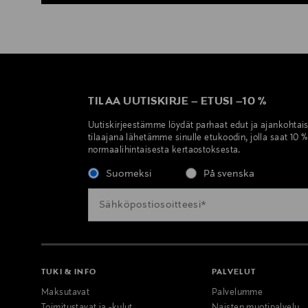
TILAA UUTISKIRJE
–
ETUSI
–
10 %
Uutiskirjeestämme löydät parhaat edut ja ajankohtai
tilaajana lähetämme sinulle etukoodin, jolla saat 10 
normaalihintaisesta kertaostoksesta.
Suomeksi
På svenska
TUKI & INFO
PALVELUT
Maksutavat
Palvelumme
Toimitustavat ja -kulut
Naisten muotipalvelu