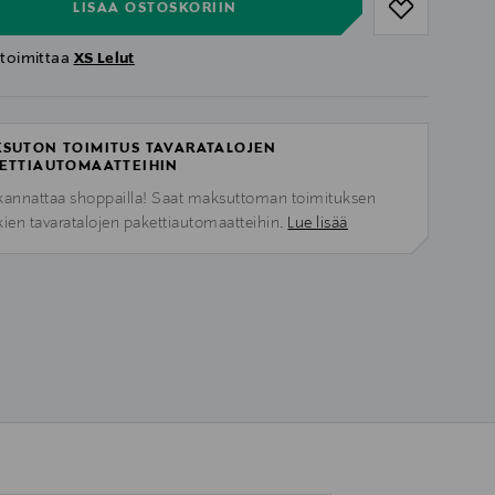
LISÄÄ OSTOSKORIIN
 toimittaa
XS Lelut
SUTON TOIMITUS TAVARATALOJEN
ETTIAUTOMAATTEIHIN
kannattaa shoppailla! Saat maksuttoman toimituksen
kien tavaratalojen pakettiautomaatteihin.
Lue lisää