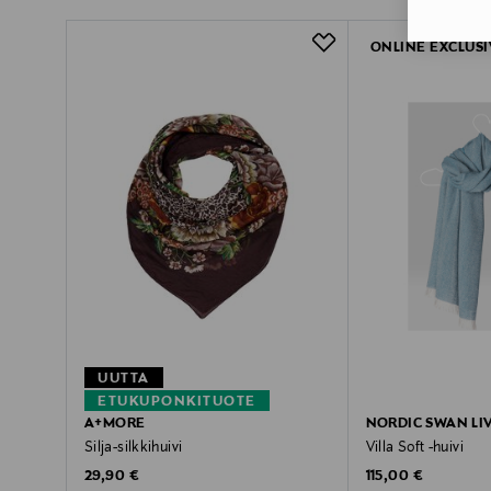
ONLINE EXCLUSI
UUTTA
ETUKUPONKITUOTE
A+MORE
NORDIC SWAN LI
Silja-silkkihuivi
Villa Soft -huivi
Original Price
Original Price
29,90 €
115,00 €