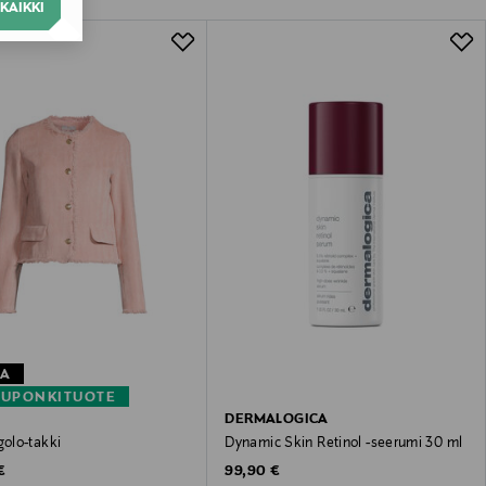
KAIKKI
TA
KUPONKITUOTE
DERMALOGICA
olo-takki
Dynamic Skin Retinol -seerumi 30 ml
 Price
Original Price
€
99,90 €