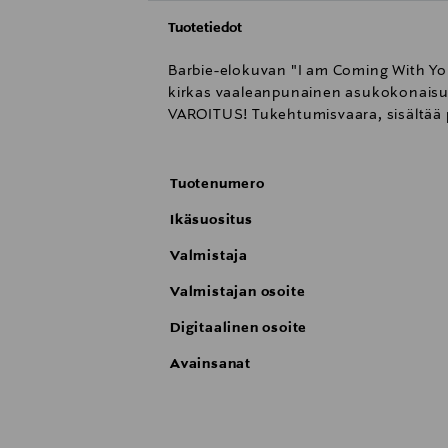
Tuotetiedot
Barbie-elokuvan "I am Coming With Yo
kirkas vaaleanpunainen asukokonaisuu
VAROITUS! Tukehtumisvaara, sisältää pien
Tuotenumero
Ikäsuositus
Valmistaja
Valmistajan osoite
Digitaalinen osoite
Avainsanat