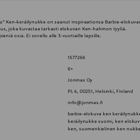
u" Ken-keräilynukke on saanut inspiraationsa Barbie-elokuvan
s, joka kuvastaa tarkasti elokuvan Ken-hahmon tyyliä.
iä osia. Ei sovellu alle 3-vuotiaille lapsille.
1577266
6+
Jonmax Oy
PL 4, 00251, Helsinki, Finland
info@jonmax.fi
barbie-elokuva ken keräilynukk
keräilynukke suomi, ken eloku
ken, suomenkielinen ken nukke