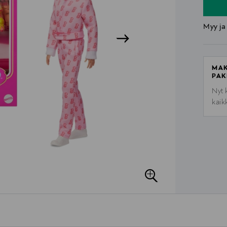
Myy ja
MAK
PAK
Nyt 
kaik