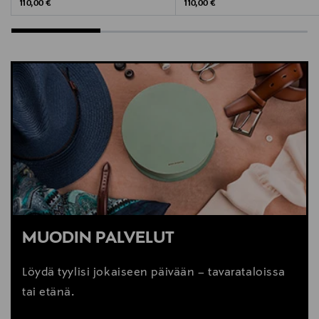
Original Price
Original Price
110,00 €
110,00 €
MUODIN PALVELUT
Löydä tyylisi jokaiseen päivään – tavarataloissa
tai etänä.