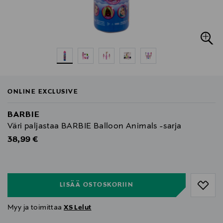
ONLINE EXCLUSIVE
BARBIE
Väri paljastaa BARBIE Balloon Animals -sarja
Original Price
38,99 €
null
null
LISÄÄ OSTOSKORIIN
Myy ja toimittaa
XS Lelut