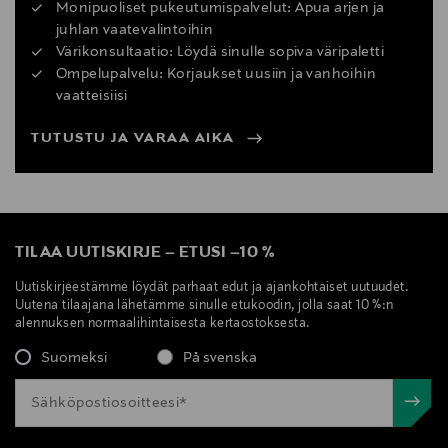
Monipuoliset pukeutumispalvelut: Apua arjen ja
juhlan vaatevalintoihin
Värikonsultaatio: Löydä sinulle sopiva väripaletti
Ompelupalvelu: Korjaukset uusiin ja vanhoihin
vaatteisiisi
TUTUSTU JA VARAA AIKA
TILAA UUTISKIRJE
–
ETUSI
–
10 %
Uutiskirjeestämme löydät parhaat edut ja ajankohtaiset uutuudet.
Uutena tilaajana lähetämme sinulle etukoodin, jolla saat 10 %:n
alennuksen normaalihintaisesta kertaostoksesta.
Suomeksi
På svenska