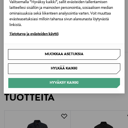
Valitsemalla “Hyväksy kaikki”, sallit evästeiden tallentamisen
NY75 NAVY/HIGHLAND LOCH
laitteellesi sisällön ja mainosten personointia, sosiaalisen median
ominaisuuksia sekä liikenteen analysointia varten. Voit muuttaa
Valmistusmaa
evästeasetuksiasi milloin tahansa sivun alareunasta löytyvästä
linkistä.
Vietnam
ETUKUPONKITUOTE
ETUKUPONKITUOTE
Tietoturva ja evästeiden käyttö
LEVI'S
BUZO
Valmistajan tuotenumero
Bomber-takki
Oxford-takki
Original Price
Original Price
160,00 €
299,00 €
MWB0856
MUOKKAA ASETUKSIA
Valmistaja
HYLKÄÄ KAIKKI
Fourfield Scandinavia Distribution AB
HYVÄKSY KAIKKI
LISÄÄ KIINNOSTAVIA
Valmistajan osoite
TUOTTEITA
Lästmakargatan 20 (1TR), SE-111 44 Stockholm,
Sweden
Digitaalinen osoite
customer.service@barbour.com