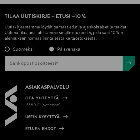
TILAA UUTISKIRJE
–
ETUSI
–
10 %
Uutiskirjeestämme löydät parhaat edut ja ajankohtaiset uutuudet.
Uutena tilaajana lähetämme sinulle etukoodin, jolla saat 10 %:n
alennuksen normaalihintaisesta kertaostoksesta.
Suomeksi
På svenska
ASIAKASPALVELU
OTA YHTEYTTÄ
+358 9 1211(pvm/mpm)
USEIN KYSYTTYÄ
ETUJEN EHDOT