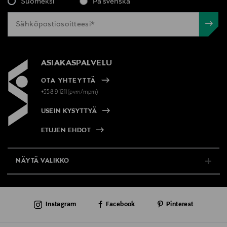
Suomeksi
På svenska
ASIAKASPALVELU
OTA YHTEYTTÄ
+358 9 1211(pvm/mpm)
USEIN KYSYTTYÄ
ETUJEN EHDOT
NÄYTÄ VALIKKO
TUKI & INFO
Instagram
Facebook
Pinterest
AJANKOHTAISTA