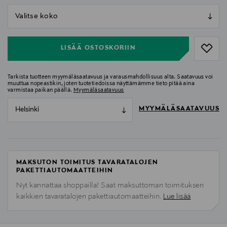
null
null
LISÄÄ OSTOSKORIIN
Tarkista tuotteen myymäläsaatavuus ja varausmahdollisuus alta. Saatavuus voi
muuttua nopeastikin, joten tuotetiedoissa näyttämämme tieto pitää aina
varmistaa paikan päällä.
Myymäläsaatavuus
MYYMÄLÄSAATAVUUS
Helsinki
MAKSUTON TOIMITUS TAVARATALOJEN
PAKETTIAUTOMAATTEIHIN
Nyt kannattaa shoppailla! Saat maksuttoman toimituksen
kaikkien tavaratalojen pakettiautomaatteihin.
Lue lisää