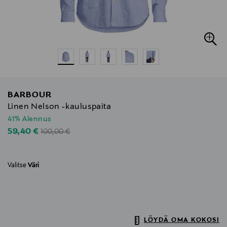
BARBOUR
Linen Nelson -kauluspaita
41% Alennus
Original Price
Discounted Price
59,40 €
100,00 €
Valitse
Väri
LÖYDÄ OMA KOKOSI