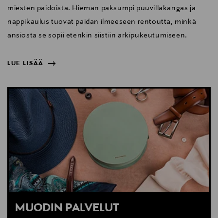
miesten paidoista. Hieman paksumpi puuvillakangas ja
nappikaulus tuovat paidan ilmeeseen rentoutta, minkä
ansiosta se sopii etenkin siistiin arkipukeutumiseen.
LUE LISÄÄ
NÄYTÄ VÄHEMMÄN
LUE LISÄÄ
MUODIN PALVELUT