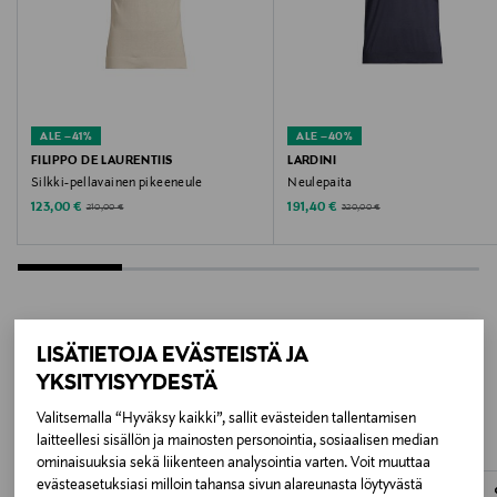
BL33 BLUE
Valmistusmaa
Indonesia
ALE –41%
ALE –40%
Valmistajan tuotenumero
FILIPPO DE LAURENTIIS
LARDINI
Silkki-pellavainen pikeeneule
Neulepaita
MSH5090
Discounted Price
Discounted Price
Original Price
Original Price
123,00 €
191,40 €
210,00 €
320,00 €
Valmistaja
Fourfield Scandinavia Distribution AB
Valmistajan osoite
LISÄTIETOJA EVÄSTEISTÄ JA
LISÄÄ KIINNOSTAVIA
Lästmakargatan 20 (1TR), SE-111 44 Stockholm,
YKSITYISYYDESTÄ
Sweden
TUOTTEITA
Valitsemalla “Hyväksy kaikki”, sallit evästeiden tallentamisen
laitteellesi sisällön ja mainosten personointia, sosiaalisen median
Digitaalinen osoite
ominaisuuksia sekä liikenteen analysointia varten. Voit muuttaa
evästeasetuksiasi milloin tahansa sivun alareunasta löytyvästä
customer.service@barbour.com