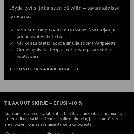
Löydä tyylisi jokaiseen päivään – tavarataloissa
tai etänä.
Monipuoliset pukeutumispalvelut: Apua arjen ja
juhlan vaatevalintoihin
Värikonsultaatio: Löydä sinulle sopiva väripaletti
Ompelupalvelu: Korjaukset uusiin ja vanhoihin
vaatteisiisi
TUTUSTU JA VARAA AIKA
TILAA UUTISKIRJE
–
ETUSI
–
10 %
Uutiskirjeestämme löydät parhaat edut ja ajankohtaiset uutuudet.
Uutena tilaajana lähetämme sinulle etukoodin, jolla saat 10 %:n
alennuksen normaalihintaisesta kertaostoksesta.