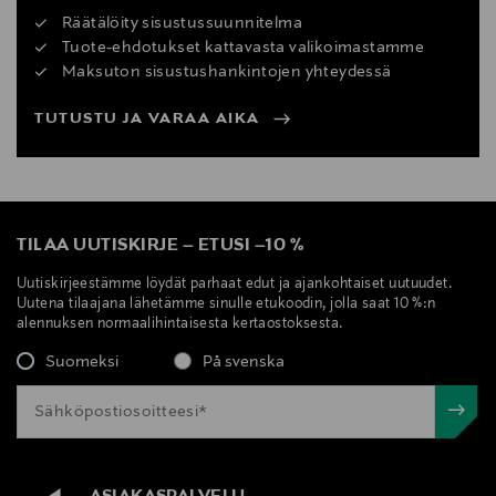
Räätälöity sisustussuunnitelma
Tuote-ehdotukset kattavasta valikoimastamme
Maksuton sisustushankintojen yhteydessä
TUTUSTU JA VARAA AIKA
TILAA UUTISKIRJE
–
ETUSI
–
10 %
Uutiskirjeestämme löydät parhaat edut ja ajankohtaiset uutuudet.
Uutena tilaajana lähetämme sinulle etukoodin, jolla saat 10 %:n
alennuksen normaalihintaisesta kertaostoksesta.
Suomeksi
På svenska