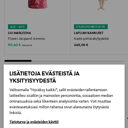
Valmistusmaa
Romania
ALE –40%
ETUKUPONKITUOTE
Valmistajan tuotenumero
LILI MARLEENA
LAPUAN KANKURIT
Flower Jacquard -kimono
Kaste-pellavakylpytakki
9334982
Discounted Price
Original Price
Original Price
101,40 €
249,00 €
169,00 €
Valmistaja
Bassetti S.p.A.
LISÄTIETOJA EVÄSTEISTÄ JA
Valmistajan osoite
YKSITYISYYDESTÄ
LISÄÄ KIINNOSTAVIA
Bassetti S.p.A., Via Risorgimento 1, 22075 Lurate
Valitsemalla “Hyväksy kaikki”, sallit evästeiden tallentamisen
Caccivio (CO), Italy
laitteellesi sisällön ja mainosten personointia, sosiaalisen median
TUOTTEITA
ominaisuuksia sekä liikenteen analysointia varten. Voit muuttaa
evästeasetuksiasi milloin tahansa sivun alareunasta löytyvästä
Digitaalinen osoite
linkistä.
info@bassetti.it
Tietoturva ja evästeiden käyttö