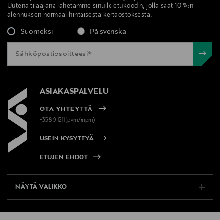
Uutena tilaajana lähetämme sinulle etukoodin, jolla saat 10 %:n
alennuksen normaalihintaisesta kertaostoksesta.
Suomeksi
På svenska
ASIAKASPALVELU
OTA YHTEYTTÄ
+358 9 1211(pvm/mpm)
USEIN KYSYTTYÄ
ETUJEN EHDOT
NÄYTÄ VALIKKO
TUKI & INFO