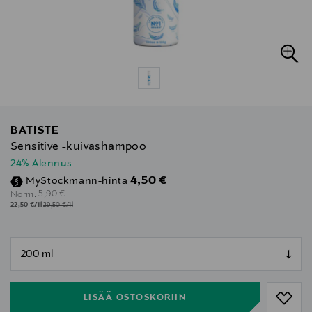
BATISTE
Sensitive -kuivashampoo
24% Alennus
Discounted Price
4,50 €
MyStockmann-hinta
Original Price
5,90 €
Norm.
22,50 €/1l
29,50 €/1l
null
null
LISÄÄ OSTOSKORIIN