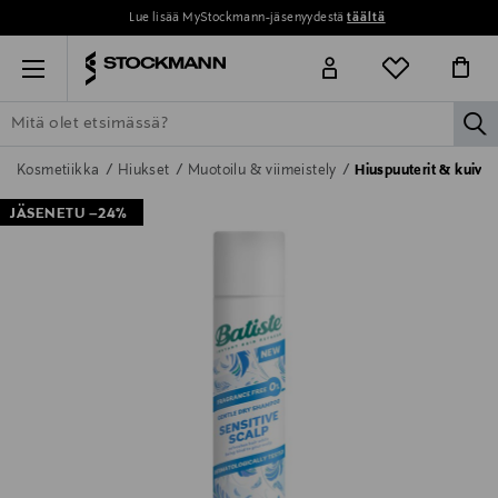
Lue lisää MyStockmann-jäsenyydestä
täältä
Menu
la
ETSI KAIKKI
NAISET
MIEHET
LAPSET
KOTI
KOSMETIIK
Kosmetiikka
Hiukset
Muotoilu & viimeistely
Hiuspuuterit & kuiv
JÄSENETU –24%