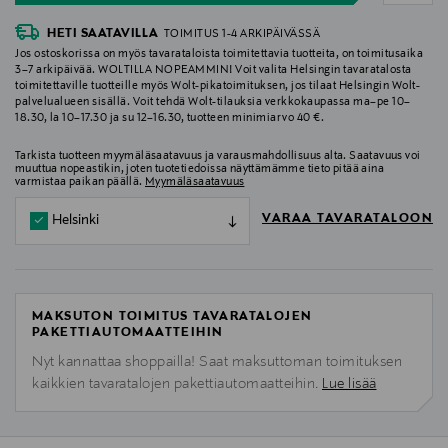
HETI SAATAVILLA
TOIMITUS 1-4 ARKIPÄIVÄSSÄ
Jos ostoskorissa on myös tavarataloista toimitettavia tuotteita, on toimitusaika
3–7 arkipäivää. WOLTILLA NOPEAMMIN! Voit valita Helsingin tavaratalosta
toimitettaville tuotteille myös Wolt-pikatoimituksen, jos tilaat Helsingin Wolt-
palvelualueen sisällä. Voit tehdä Wolt-tilauksia verkkokaupassa ma–pe 10–
18.30, la 10–17.30 ja su 12–16.30, tuotteen minimiarvo 40 €.
Tarkista tuotteen myymäläsaatavuus ja varausmahdollisuus alta. Saatavuus voi
muuttua nopeastikin, joten tuotetiedoissa näyttämämme tieto pitää aina
varmistaa paikan päällä.
Myymäläsaatavuus
VARAA TAVARATALOON
Helsinki
MAKSUTON TOIMITUS TAVARATALOJEN
PAKETTIAUTOMAATTEIHIN
Nyt kannattaa shoppailla! Saat maksuttoman toimituksen
kaikkien tavaratalojen pakettiautomaatteihin.
Lue lisää