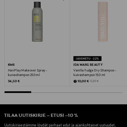
Digitaalinen osoite
info@aspirebrands.fi
Avainsanat
kuivashampoo, herkkä hiuspohja, hajusteeton,
Batiste, hiustenhoito, hiusten raikastaminen
JÄSENETU –22%
KMS
IDA WARG BEAUTY
HairPlay Makeover Spray -
Vanilla Fudge Dry Shampoo -
kuivashampoo 250 ml
kuivashampoo 150 ml
Original Price
Discounted Price
Original Price
34,50 €
10,00 €
12,90 €
TILAA UUTISKIRJE
–
ETUSI
–
10 %
Uutiskirjeestämme löydät parhaat edut ja ajankohtaiset uutuudet.