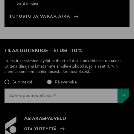
vaatteisiisi
TUTUSTU JA VARAA AIKA
TILAA UUTISKIRJE
–
ETUSI
–
10 %
Uutiskirjeestämme löydät parhaat edut ja ajankohtaiset uutuudet.
Uutena tilaajana lähetämme sinulle etukoodin, jolla saat 10 %:n
alennuksen normaalihintaisesta kertaostoksesta.
Suomeksi
På svenska
ASIAKASPALVELU
OTA YHTEYTTÄ