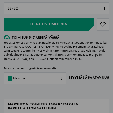
null
null
LISÄÄ OSTOSKORIIN
TOIMITUS 3–7 ARKIPÄIVÄSSÄ
Jos ostoskorissa on myös tavarataloista toimitettavia tuotteita, on toimitusaika
3–7 arkipäivää. WOLTILLA NOPEAMMIN! Voit valita Helsingin tavaratalosta
toimitettaville tuotteille myös Wolt-pikatoimituksen, jos tilaat Helsingin Wolt-
palvelualueen sisällä. Voit tehdä Wolt-tilauksia verkkokaupassa ma–pe 10–
18.30, la 10–17.30 ja su 12–16.30, tuotteen minimiarvo 40 €.
Tarkista tuotteen myymäläsaatavuus alta.
MYYMÄLÄSAATAVUUS
Helsinki
MAKSUTON TOIMITUS TAVARATALOJEN
PAKETTIAUTOMAATTEIHIN