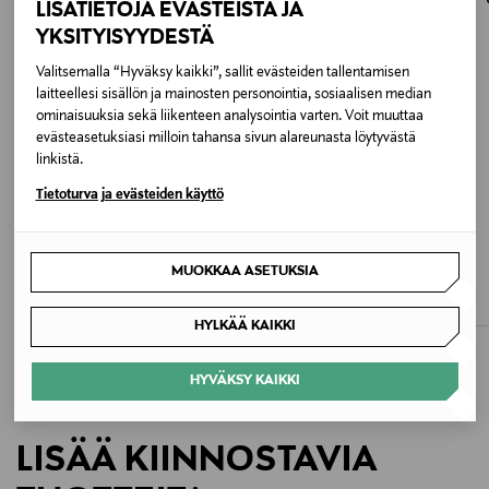
osoitteeseen.
LISÄTIETOJA EVÄSTEISTÄ JA
99 % puuvilla, 1 % elastaani
YKSITYISYYDESTÄ
Valitsemalla “Hyväksy kaikki”, sallit evästeiden tallentamisen
Väri
laitteellesi sisällön ja mainosten personointia, sosiaalisen median
DENIM SUEDE MIX
ominaisuuksia sekä liikenteen analysointia varten. Voit muuttaa
evästeasetuksiasi milloin tahansa sivun alareunasta löytyvästä
linkistä.
Koko
Tietoturva ja evästeiden käyttö
28/32
ALE –41%
ETUKUPONKITUOTE
UUTTA
Valmistusmaa
MAC JEANS
CALVIN KLEIN JEANS
MUOKKAA ASETUKSIA
Danni 2.3 -farkut
Straight-farkut
Turkki
Discounted Price
Original Price
Original Price
70,80 €
119,90 €
119,95 €
HYLKÄÄ KAIKKI
Valmistajan tuotenumero
24871
HYVÄKSY KAIKKI
Valmistaja
LISÄÄ KIINNOSTAVIA
Baum und Pferdgarten A/S