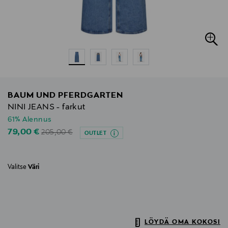
BAUM UND PFERDGARTEN
NINI JEANS - farkut
61% Alennus
Original Price
Discounted Price
79,00 €
205,00 €
OUTLET
Valitse
Väri
LÖYDÄ OMA KOKOSI