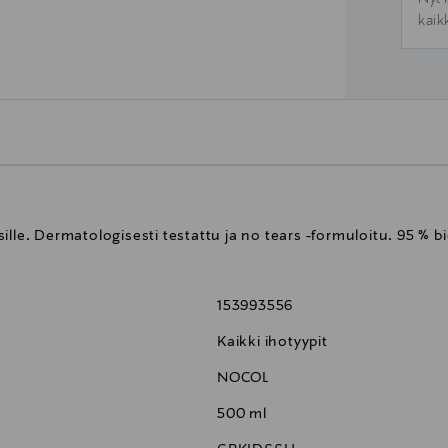
kaik
ille. Dermatologisesti testattu ja no tears -formuloitu. 95 %
153993556
Kaikki ihotyypit
NOCOL
500 ml