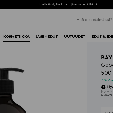
Lue lisää MyStockmann-jäsenyydestä
täältä
KOSMETIIKKA
JÄSENEDUT
UUTUUDET
EDUT & ID
BAY
Good
500
21% A
My
O
Norm.
14,00 €/1
n