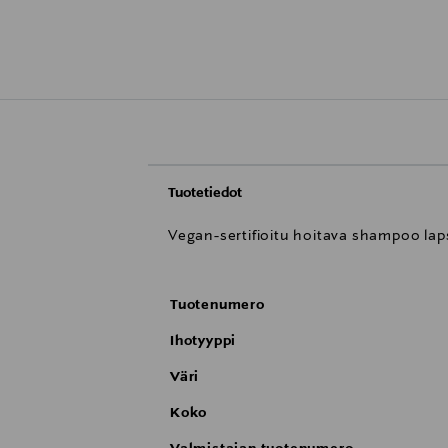
Tuotetiedot
Vegan-sertifioitu hoitava shampoo laps
Tuotenumero
Ihotyyppi
Väri
Koko