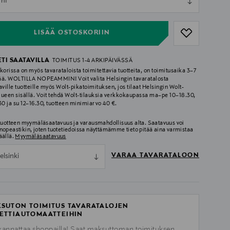
ml
ull
LISÄÄ OSTOSKORIIN
ETI SAATAVILLA
TOIMITUS 1-4 ARKIPÄIVÄSSÄ
korissa on myös tavarataloista toimitettavia tuotteita, on toimitusaika 3–7
ää. WOLTILLA NOPEAMMIN! Voit valita Helsingin tavaratalosta
aville tuotteille myös Wolt-pikatoimituksen, jos tilaat Helsingin Wolt-
lueen sisällä. Voit tehdä Wolt-tilauksia verkkokaupassa ma–pe 10–18.30,
.30 ja su 12–16.30, tuotteen minimiarvo 40 €.
 tuotteen myymäläsaatavuus ja varausmahdollisuus alta. Saatavuus voi
nopeastikin, joten tuotetiedoissa näyttämämme tieto pitää aina varmistaa
äällä.
Myymäläsaatavuus
VARAA TAVARATALOON
elsinki
SUTON TOIMITUS TAVARATALOJEN
ETTIAUTOMAATTEIHIN
kannattaa shoppailla! Saat maksuttoman toimituksen