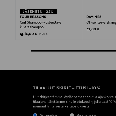
JÄSENETU –22%
FOUR REASONS
DAVINES
Curl Shampoo -kosteuttava
OI -ravitseva sham
kiharashampoo
Original Price
32,00 €
Discounted Price
Original Price
14,00 €
17,90 €
TILAA UUTISKIRJE
–
ETUSI
–
10 %
Uutiskirjeestämme löydät parhaat edut ja ajankohtai
tilaajana lähetämme sinulle etukoodin, jolla saat 10 
normaalihintaisesta kertaostoksesta.
Suomeksi
På svenska