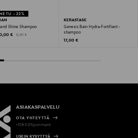
NETU –22%
IAN
KERASTASE
 and Shine Shampoo
Genesis Bain Hydra-Fortifiant -
shampoo
iscounted Price
Original Price
10,00 €
12,90 €
Original Price
17,00 €
ASIAKASPALVELU
OTA YHTEYTTÄ
+358 9 1211(pvm/mpm)
USEIN KYSYTTYÄ