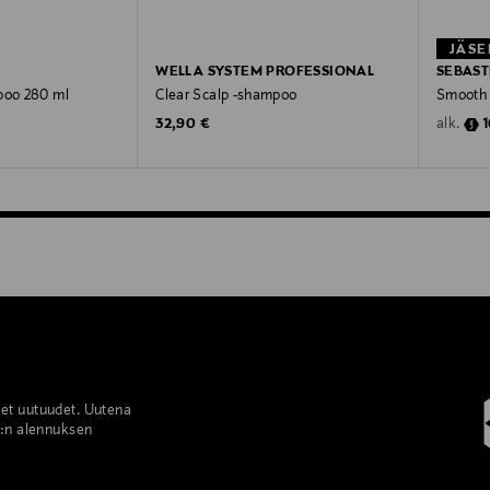
JÄSE
WELLA SYSTEM PROFESSIONAL
SEBAST
poo 280 ml
Clear Scalp -shampoo
Smooth
Original Price
D
32,90 €
alk.
set uutuudet. Uutena
%:n alennuksen