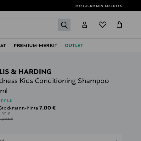
MYSTOCKMANN-JÄSENYYS
label.header.go
EAT
PREMIUM-MERKIT
OUTLET
LIS & HARDING
ness Kids Conditioning Shampoo
 ml
lennus
Discounted Price
7,00 €
Stockmann-hinta
riginal Price
8,90 €
l
17,80 €/1l
ull