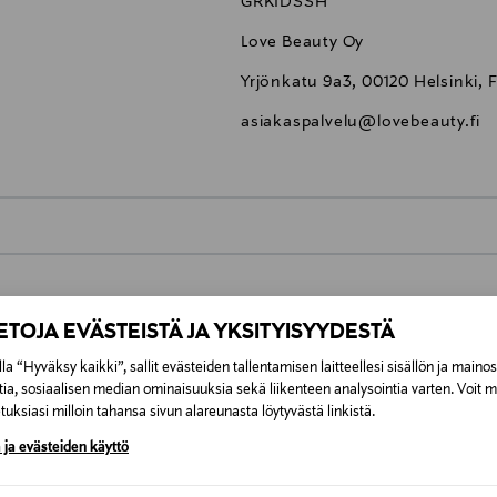
GRKIDSSH
Love Beauty Oy
Yrjönkatu 9a3, 00120 Helsinki, 
asiakaspalvelu@lovebeauty.fi
0,00 €
inen tilaukseesi. Voit palauttaa tilaamasi tuotteen 30 vuorokauden ku
0,00 € – 4,90 €
IETOJA EVÄSTEISTÄ JA YKSITYISYYDESTÄ
lee palauttaa avaamattomissa alkuperäispakkauksissaan ja palautetta
la “Hyväksy kaikki”, sallit evästeiden tallentamisen laitteellesi sisällön ja maino
ÖS NÄISTÄ
7,90 €–50,00 € kuljetusyhtiöstä ja 
tia, sosiaalisen median ominaisuuksia sekä liikenteen analysointia varten. Voit 
uksiasi milloin tahansa sivun alareunasta löytyvästä linkistä.
 ja evästeiden käyttö
Alk. 6,90 €, kun toimitus on saatavi