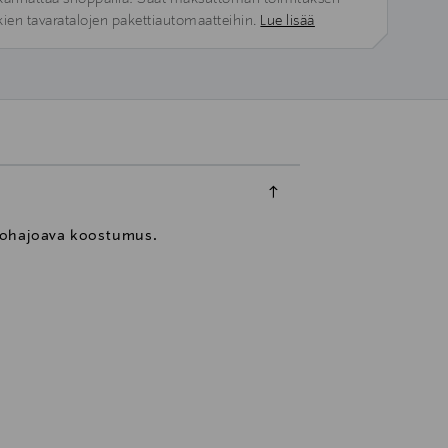
kien tavaratalojen pakettiautomaatteihin.
Lue lisää
 biohajoava koostumus.