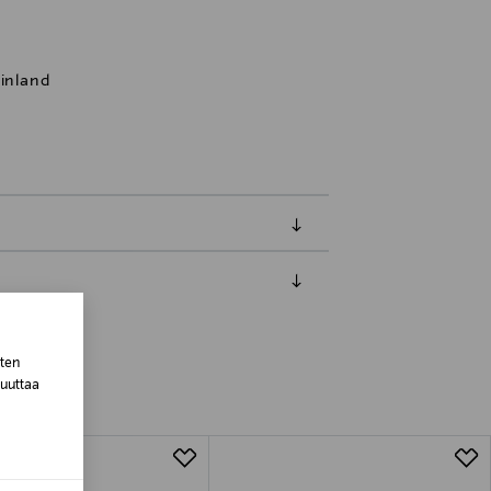
Finland
luessa tuotteen vastaanottamisesta.
van tuotteen sinetin tulee olla ehjä.
sten
tuotteen koosta riippuen
muuttaa
lla valittuun osoitteeseen.