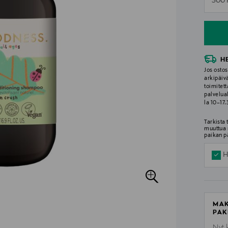
500 
n
H
Jos ostos
arkipäiv
toimitett
palvelua
la 10–17
Tarkista
muuttua 
paikan p
H
MAK
PAK
Nyt 