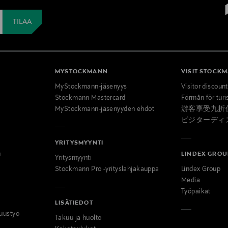
MYSTOCKMANN
VISIT STOCK
MyStockmann-jäsenyys
Visitor discoun
Stockmann Mastercard
Förmån för turi
MyStockmann-jäsenyyden ehdot
游客享受九折
ビジターディ
YRITYSMYYNTI
n
LINDEX GROU
Yritysmyynti
Stockmann Pro -yrityslahjakauppa
Lindex Group
Media
Työpaikat
LISÄTIEDOT
uustyö
Takuu ja huolto