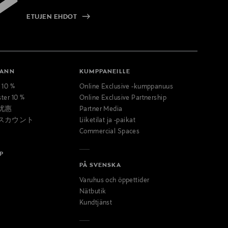
ETUJEN EHDOT
MANN
KUMPPANEILLE
t 10 %
Online Exclusive -kumppanuus
ster 10 %
Online Exclusive Partnership
优惠
Partner Media
スカウント
Liiketilat ja -paikat
Commercial Spaces
P
PÅ SVENSKA
Varuhus och öppettider
Nätbutik
Kundtjänst