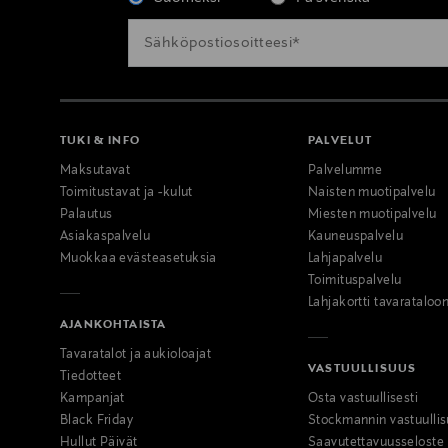
TUKI & INFO
PALVELUT
Maksutavat
Palvelumme
Toimitustavat ja -kulut
Naisten muotipalvelu
Palautus
Miesten muotipalvelu
Asiakaspalvelu
Kauneuspalvelu
Muokkaa evästeasetuksia
Lahjapalvelu
Toimituspalvelu
Lahjakortti tavarataloo
AJANKOHTAISTA
Tavaratalot ja aukioloajat
VASTUULLISUUS
Tiedotteet
Kampanjat
Osta vastuullisesti
Black Friday
Stockmannin vastuullis
Hullut Päivät
Saavutettavuusseloste