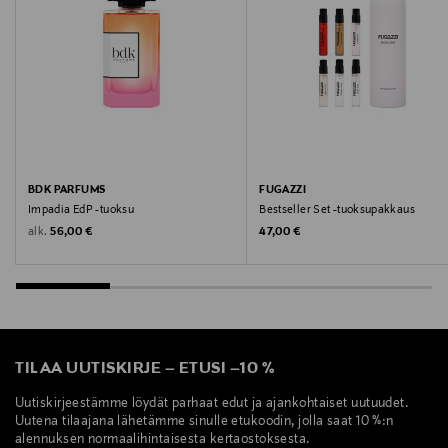
BDK Parfums, tuoksu, hajuvesi
BDK PARFUMS
FUGAZZI
Impadia EdP -tuoksu
Bestseller Set -tuoksupakkaus
Original Price
Original Price
alk.
56,00 €
47,00 €
TILAA UUTISKIRJE
–
ETUSI
–
10 %
Uutiskirjeestämme löydät parhaat edut ja ajankohtaiset uutuudet.
Uutena tilaajana lähetämme sinulle etukoodin, jolla saat 10 %:n
alennuksen normaalihintaisesta kertaostoksesta.