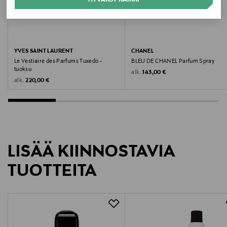
Koko
100 ML
Valmistajan tuotenumero
YVES SAINT LAURENT
CHANEL
Le Vestiaire des Parfums Tuxedo -
BLEU DE CHANEL Parfum Spray
GCEX100
tuoksu
Original Price
alk.
143,00 €
Original Price
alk.
220,00 €
Valmistaja
TMC NORDIC AB
Valmistajan osoite
LISÄÄ KIINNOSTAVIA
Hammarbybacken 27, 120 30 Stockholm, Sweden
TUOTTEITA
Digitaalinen osoite
info@tmcnordic.com
Avainsanat