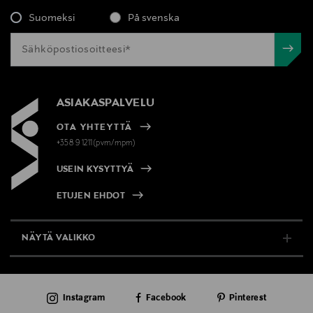
Suomeksi
På svenska
ASIAKASPALVELU
OTA YHTEYTTÄ
+358 9 1211(pvm/mpm)
USEIN KYSYTTYÄ
ETUJEN EHDOT
NÄYTÄ VALIKKO
TUKI & INFO
Instagram
Facebook
Pinterest
AJANKOHTAISTA