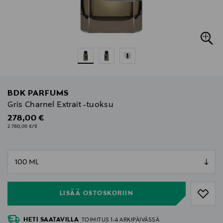
BDK PARFUMS
Gris Charnel Extrait -tuoksu
Original Price
278,00 €
2 780,00 €/1l
null
null
LISÄÄ OSTOSKORIIN
HETI SAATAVILLA
TOIMITUS 1-4 ARKIPÄIVÄSSÄ