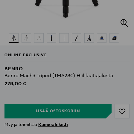
ONLINE EXCLUSIVE
BENRO
Benro Mach3 Tripod (TMA28C) Hiilikuitujalusta
Original Price
279,00 €
null
null
LISÄÄ OSTOSKORIIN
Myy ja toimittaa
Kameraliike.fi