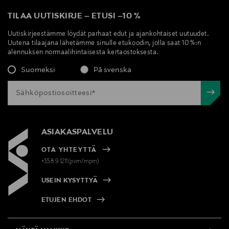
TILAA UUTISKIRJE
–
ETUSI
–
10 %
Uutiskirjeestämme löydät parhaat edut ja ajankohtaiset uutuudet.
Uutena tilaajana lähetämme sinulle etukoodin, jolla saat 10 %:n
alennuksen normaalihintaisesta kertaostoksesta.
Suomeksi
På svenska
ASIAKASPALVELU
OTA YHTEYTTÄ
+358 9 1211(pvm/mpm)
USEIN KYSYTTYÄ
ETUJEN EHDOT