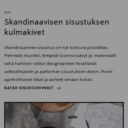
Koti
Skandinaavisen sisustuksen
kulmakivet
Skandinaavinen sisustus on nyt kutsuva ja kodikas.
Pehmeät muodot, lempeät luonnonsävyt ja -materiaalit
sekä harkiten valitut designaarteet herättävät
selkeälinjaisen ja ajattoman sisustuksen eloon. Poimi
ajankohtaiset ideat ja aarteet omaan kotiisi.
KATSO SISUSTUSVINKIT
NÄYTÄ VÄHEMMÄN
KATSO SISUSTUSVINKIT