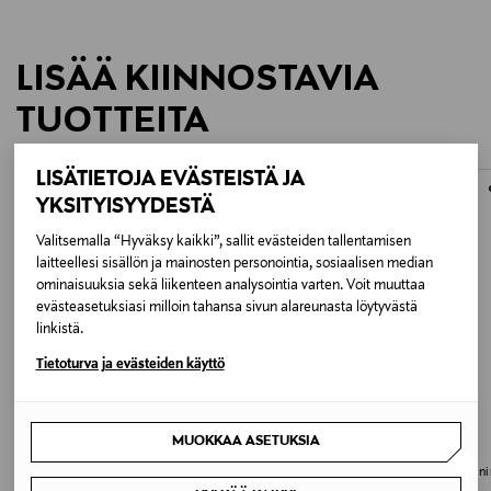
Tekniset tiedot
LISÄÄ KIINNOSTAVIA
TUOTTEITA
Materiaali: Hiilikuitu (9x)
LISÄTIETOJA EVÄSTEISTÄ JA
ONLINE EXCLUSIVE
ONLINE EXCLUSIVE
Kantavuus: 14 kg
YKSITYISYYDESTÄ
Maksimi korkeus: 155,5 cm
Valitsemalla “Hyväksy kaikki”, sallit evästeiden tallentamisen
laitteellesi sisällön ja mainosten personointia, sosiaalisen median
ominaisuuksia sekä liikenteen analysointia varten. Voit muuttaa
Minimikorkeus. 31 cm, lyhyellä keskiputkella 15 cm
evästeasetuksiasi milloin tahansa sivun alareunasta löytyvästä
linkistä.
Kuljetuspituus: 53 cm
Tietoturva ja evästeiden käyttö
Jalkojen kääntökulmat: 24°, 55° tai 80°
ALE –9%
Rakenne: 4 osaa, (3 lukkoa)
MUOKKAA ASETUKSIA
MANFROTTO
PEAK DESIGN
Manfrotto 055 MT055CXPRO3
Peak Design Travel Tripod - alumiin
Lukitussysteemi: Kierre
hiilikuitujalusta
matkajalusta