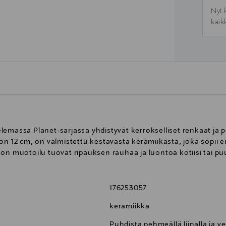
Nyt 
kaik
lemassa Planet-sarjassa yhdistyvät kerrokselliset renkaat ja
on 12 cm, on valmistettu kestävästä keramiikasta, joka sopii e
on muotoilu tuovat ripauksen rauhaa ja luontoa kotiisi tai pu
176253057
keramiikka
Puhdista pehmeällä liinalla ja ve