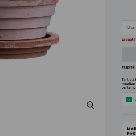
12 c
n
n
Ei saata
TUOTE 
Tarkista
muuttua 
paikan p
T
MAK
PAK