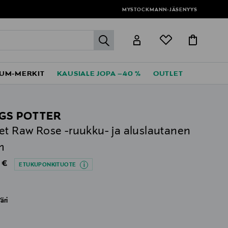
MYSTOCKMANN-JÄSENYYS
label.header.go
UM-MERKIT
KAUSIALE JOPA –40 %
OUTLET
GS POTTER
et Raw Rose -ruukku- ja aluslautanen
m
al Price
 €
ETUKUPONKITUOTE
äri