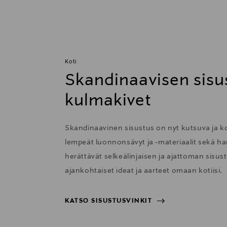
Koti
Skandinaavisen sisu
kulmakivet
Skandinaavinen sisustus on nyt kutsuva ja 
lempeät luonnonsävyt ja -materiaalit sekä har
herättävät selkeälinjaisen ja ajattoman sisu
ajankohtaiset ideat ja aarteet omaan kotiisi.
KATSO SISUSTUSVINKIT