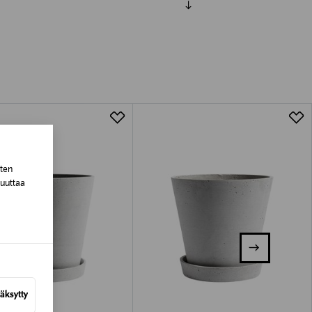
luessa tuotteen vastaanottamisesta.
tuotteen koosta riippuen
lla valittuun osoitteeseen.
sten
muuttaa
äksytty