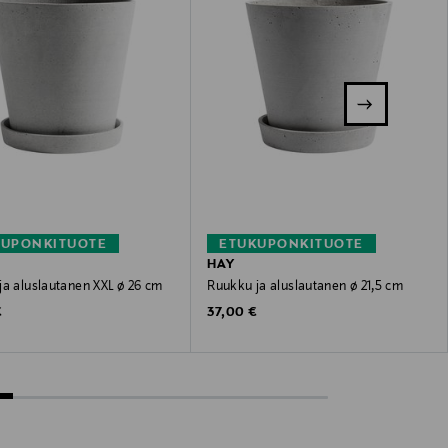
KUPONKITUOTE
ETUKUPONKITUOTE
HAY
ja aluslautanen XXL ø 26 cm
Ruukku ja aluslautanen ø 21,5 cm
 Price
Original Price
€
37,00 €