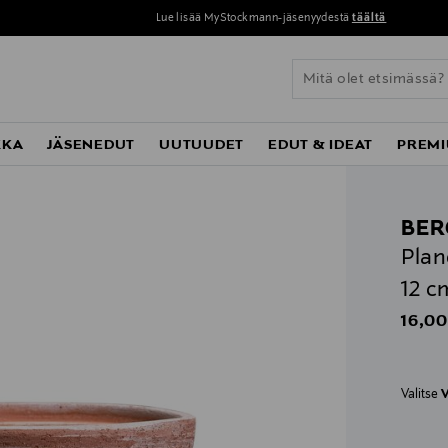
Lue lisää MyStockmann-jäsenyydestä
täältä
KKA
JÄSENEDUT
UUTUUDET
EDUT & IDEAT
PREMI
BER
Plan
12 c
Origin
16,00
Valitse
V