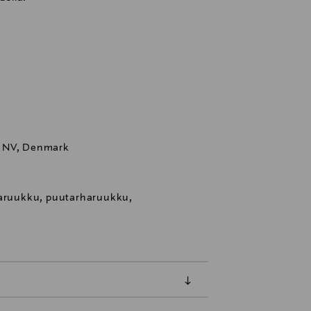
n NV, Denmark
karuukku, puutarharuukku,