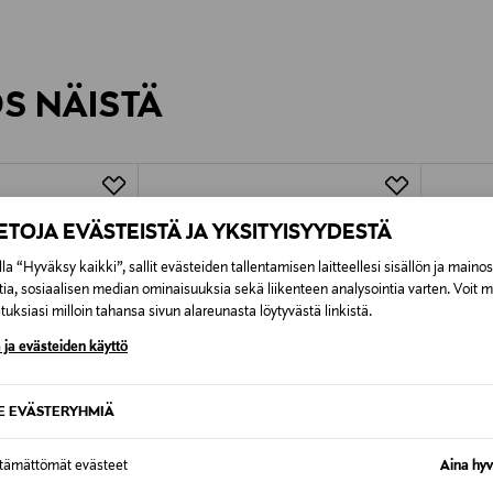
inen tilaukseesi. Voit palauttaa tilaamasi tuotteen 30 vuorokauden ku
0,00 € – 4,90 €
rvitse ilmoittaa palautuksesta etukäteen.
ÖS NÄISTÄ
7,90 €–50,00 € kuljetusyhtiöstä ja 
Alk. 6,90 €, kun toimitus on saatavi
IETOJA EVÄSTEISTÄ JA YKSITYISYYDESTÄ
la “Hyväksy kaikki”, sallit evästeiden tallentamisen laitteellesi sisällön ja maino
tia, sosiaalisen median ominaisuuksia sekä liikenteen analysointia varten. Voit 
uksiasi milloin tahansa sivun alareunasta löytyvästä linkistä.
 ja evästeiden käyttö
SE EVÄSTERYHMIÄ
ttämättömät evästeet
Aina hyv