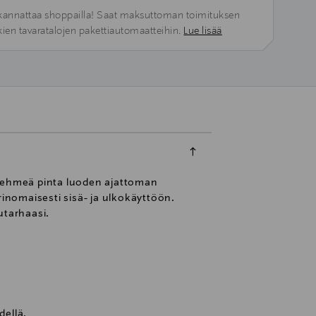
kannattaa shoppailla! Saat maksuttoman toimituksen
kien tavaratalojen pakettiautomaatteihin.
Lue lisää
 pehmeä pinta luoden ajattoman
rinomaisesti sisä- ja ulkokäyttöön.
utarhaasi.
dellä.