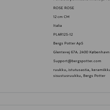
ROSE ROSE
12 cm CM
Italia
PLAR12S-12
Bergs Potter ApS
Glentevej 67A. 2400 Københav
Support@bergspotter.com
ruukku, istutusastia, keramiik
sisustusruukku, Bergs Potter
0,00 €