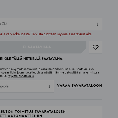
m CM
ull
ull
villa verkkokaupasta. Tarkista tuotteen myymäläsaatavuus alta.
EI SAATAVILLA
EI OLE TÄLLÄ HETKELLÄ SAATAVANA.
 tuotteen myymäläsaatavuus ja varausmahdollisuus alta. Saatavuus voi
nopeastikin, joten tuotetiedoissa näyttämämme tieto pitää aina varmistaa
äällä.
Myymäläsaatavuus
VARAA TAVARATALOON
apiola
SUTON TOIMITUS TAVARATALOJEN
ETTIAUTOMAATTEIHIN