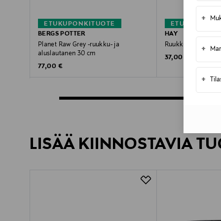
+
Muk
ETUKUPONKITUOTE
ETUKUPONKI
BERGS POTTER
HAY
Planet Raw Grey -ruukku- ja
Ruukku ja aluslaut
+
Mar
aluslautanen 30 cm
Original Price
37,00 €
Original Price
77,00 €
+
Til
LISÄÄ KIINNOSTAVIA TU