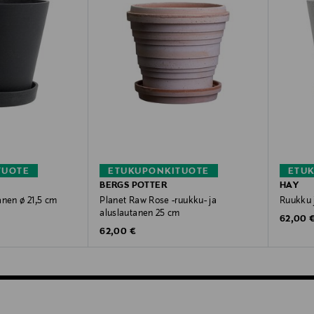
TUOTE
ETUKUPONKITUOTE
ETU
BERGS POTTER
HAY
anen ø 21,5 cm
Planet Raw Rose -ruukku- ja
Ruukku 
aluslautanen 25 cm
Original
62,00 
Original Price
62,00 €