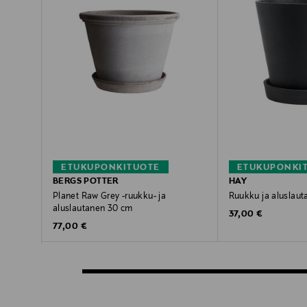
ETUKUPONKITUOTE
ETUKUPONKI
BERGS POTTER
HAY
Planet Raw Grey -ruukku- ja
Ruukku ja aluslaut
aluslautanen 30 cm
Original Price
37,00 €
Original Price
77,00 €