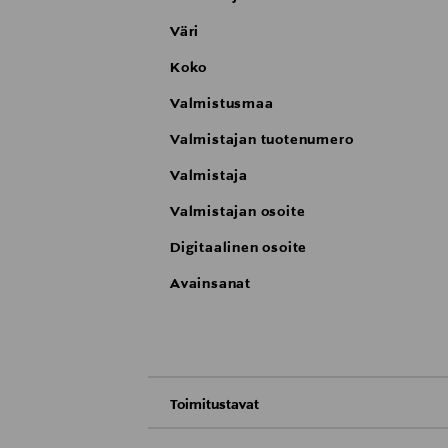
Väri
Koko
Valmistusmaa
Valmistajan tuotenumero
Valmistaja
Valmistajan osoite
Digitaalinen osoite
Avainsanat
Toimitustavat
Nouto tavaratalosta