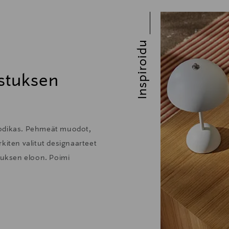
Inspiroidu
stuksen
kodikas. Pehmeät muodot,
kiten valitut designaarteet
stuksen eloon. Poimi