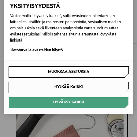
YKSITYISYYDESTÄ
Avainsanat
ALE –61%
Valitsemalla “Hyväksy kaikki”, sallit evästeiden tallentamisen
MAKIA
L'ORÉAL PROFESSIONNEL
laitteellesi sisällön ja mainosten personointia, sosiaalisen median
Berkeley Cotton Crew neule, neuleet, puuvillaneuleet,
Rational-kauluspaita
Vitamino Color Spectrum Mask -
ominaisuuksia sekä liikenteen analysointia varten. Voit muuttaa
pullover, crewneck
hiusnaamio
Discounted Price
Original Price
47,00 €
119,00 €
evästeasetuksiasi milloin tahansa sivun alareunasta löytyvästä
Original Price
42,90 €
linkistä.
Tietoturva ja evästeiden käyttö
MUOKKAA ASETUKSIA
Inspiroidu
HYLKÄÄ KAIKKI
HYVÄKSY KAIKKI