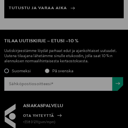
TUTUSTU JA VARAA AIKA
TILAA UUTISKIRJE
–
ETUSI
–
10 %
Uutiskirjeestämme löydät parhaat edut ja ajankohtaiset uutuudet.
Uutena tilaajana lähetämme sinulle etukoodin, jolla saat 10 %:n
alennuksen normaalihintaisesta kertaostoksesta.
Suomeksi
På svenska
ASIAKASPALVELU
OTA YHTEYTTÄ
+358 9 1211(pvm/mpm)