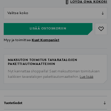
LÖYDÄ OMA KOKOSI
null
null
LISÄÄ OSTOSKORIIN
Myy ja toimittaa
Kust Kompaniet
MAKSUTON TOIMITUS TAVARATALOJEN
PAKETTIAUTOMAATTEIHIN
Nyt kannattaa shoppailla! Saat maksuttoman toimituksen
kaikkien tavaratalojen pakettiautomaatteihin.
Lue lisää
Tuotetiedot