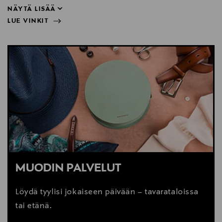
NÄYTÄ LISÄÄ
LUE VINKIT
sukista lähtien.
NÄYTÄ VÄHEMMÄN
LUE VINKIT
MUODIN PALVELUT
Löydä tyylisi jokaiseen päivään – tavarataloissa
tai etänä.