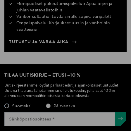
Monipuoliset pukeutumispalvelut: Apua arjen ja
juhlan vaatevalintoihin
Värikonsultaatio: Löydä sinulle sopiva väripaletti
Ompelupalvelu: Korjaukset uusiin ja vanhoihin
vaatteisiisi
TUTUSTU JA VARAA AIKA
TILAA UUTISKIRJE
–
ETUSI
–
10 %
Uutiskirjeestämme löydät parhaat edut ja ajankohtaiset uutuudet.
Uutena tilaajana lähetämme sinulle etukoodin, jolla saat 10 %:n
alennuksen normaalihintaisesta kertaostoksesta.
Suomeksi
På svenska