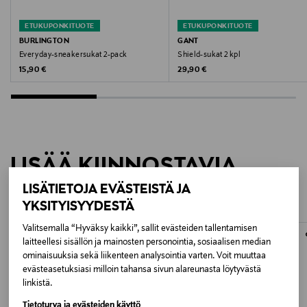
Väri
ETUKUPONKITUOTE
ETUKUPONKITUOTE
MUSTA/HARMAA
BURLINGTON
GANT
Everyday-sneakersukat 2-pack
Shield-sukat 2 kpl
Koko
Original Price
Original Price
15,90 €
29,90 €
36-40
Avainsanat
sukat, sukkasetti, sukkapaketti
LISÄÄ KIINNOSTAVIA
TUOTTEITA
LISÄTIETOJA EVÄSTEISTÄ JA
YKSITYISYYDESTÄ
Valitsemalla “Hyväksy kaikki”, sallit evästeiden tallentamisen
laitteellesi sisällön ja mainosten personointia, sosiaalisen median
ominaisuuksia sekä liikenteen analysointia varten. Voit muuttaa
evästeasetuksiasi milloin tahansa sivun alareunasta löytyvästä
linkistä.
Tietoturva ja evästeiden käyttö