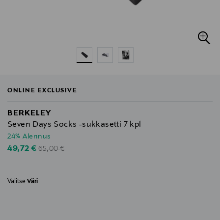
ONLINE EXCLUSIVE
BERKELEY
Seven Days Socks -sukkasetti 7 kpl
24% Alennus
Original Price
Discounted Price
49,72 €
65,00 €
Valitse
Väri