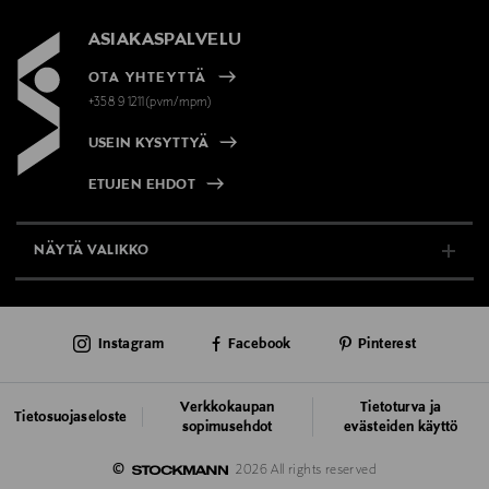
ASIAKASPALVELU
OTA YHTEYTTÄ
+358 9 1211(pvm/mpm)
USEIN KYSYTTYÄ
ETUJEN EHDOT
NÄYTÄ VALIKKO
TUKI & INFO
Instagram
Facebook
Pinterest
AJANKOHTAISTA
PALVELUT
Verkkokaupan
Tietoturva ja
Tietosuojaseloste
sopimusehdot
evästeiden käyttö
VASTUULLISUUS
©
2026 All rights reserved