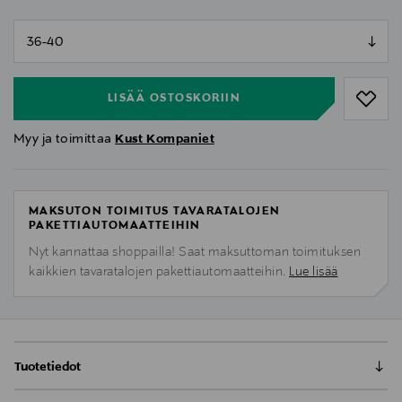
null
null
LISÄÄ OSTOSKORIIN
Myy ja toimittaa
Kust Kompaniet
MAKSUTON TOIMITUS TAVARATALOJEN
PAKETTIAUTOMAATTEIHIN
Nyt kannattaa shoppailla! Saat maksuttoman toimituksen
kaikkien tavaratalojen pakettiautomaatteihin.
Lue lisää
Tuotetiedot
Berkeley Seven Days Socks -sukkapaketti sisältää