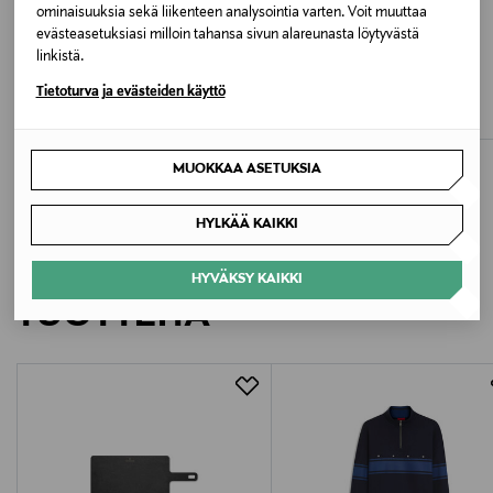
Konepesu
ominaisuuksia sekä liikenteen analysointia varten. Voit muuttaa
evästeasetuksiasi milloin tahansa sivun alareunasta löytyvästä
ETUKUPONKITUOTE
ALE –60%
linkistä.
Väri
LAUREN RALPH LAUREN
RIL'S
Tietoturva ja evästeiden käyttö
Softshell Insulated -takki
Crotone-takki
NAVY
Original Price
Discounted Price
Original Price
325,00 €
147,00 €
369,90 €
Avainsanat
MUOKKAA ASETUKSIA
Talvitakki, toppatakki, berkeley, parkatakit
HYLKÄÄ KAIKKI
LISÄÄ KIINNOSTAVIA
HYVÄKSY KAIKKI
TUOTTEITA