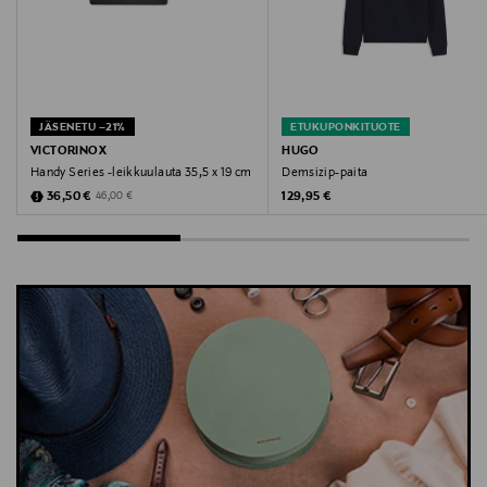
JÄSENETU –21%
ETUKUPONKITUOTE
VICTORINOX
HUGO
Handy Series -leikkuulauta 35,5 x 19 cm
Demsizip-paita
Discounted Price
Original Price
Original Price
36,50 €
129,95 €
46,00 €