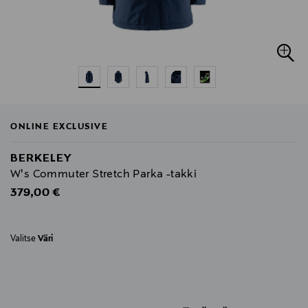
ONLINE EXCLUSIVE
BERKELEY
W's Commuter Stretch Parka -takki
Original Price
379,00 €
Valitse
Väri