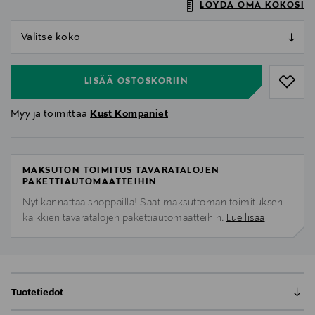
LÖYDÄ OMA KOKOSI
null
null
LISÄÄ OSTOSKORIIN
Myy ja toimittaa
Kust Kompaniet
MAKSUTON TOIMITUS TAVARATALOJEN
PAKETTIAUTOMAATTEIHIN
Nyt kannattaa shoppailla! Saat maksuttoman toimituksen
kaikkien tavaratalojen pakettiautomaatteihin.
Lue lisää
Tuotetiedot