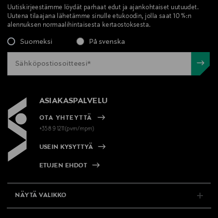
Uutiskirjeestämme löydät parhaat edut ja ajankohtaiset uutuudet.
Uutena tilaajana lähetämme sinulle etukoodin, jolla saat 10 %:n
alennuksen normaalihintaisesta kertaostoksesta.
Suomeksi
På svenska
ASIAKASPALVELU
OTA YHTEYTTÄ
+358 9 1211(pvm/mpm)
USEIN KYSYTTYÄ
ETUJEN EHDOT
NÄYTÄ VALIKKO
TUKI & INFO