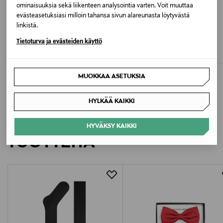
ominaisuuksia sekä liikenteen analysointia varten. Voit muuttaa
evästeasetuksiasi milloin tahansa sivun alareunasta löytyvästä
ALE –34%
ETUKUPONKITUOTE
linkistä.
JACK WOLFSKIN
HOLZWEILER
Tietoturva ja evästeiden käyttö
HIGHEST PEAK 3L JKT W
Rype Fleece -takki
Discounted Price
Original Price
Original Price
164,00 €
320,00 €
249,95 €
MUOKKAA ASETUKSIA
HYLKÄÄ KAIKKI
LISÄÄ KIINNOSTAVIA
HYVÄKSY KAIKKI
TUOTTEITA