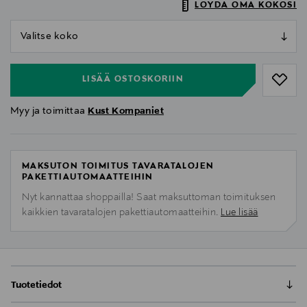
LÖYDÄ OMA KOKOSI
null
null
LISÄÄ OSTOSKORIIN
Myy ja toimittaa
Kust Kompaniet
MAKSUTON TOIMITUS TAVARATALOJEN
PAKETTIAUTOMAATTEIHIN
Nyt kannattaa shoppailla! Saat maksuttoman toimituksen
kaikkien tavaratalojen pakettiautomaatteihin.
Lue lisää
Tuotetiedot