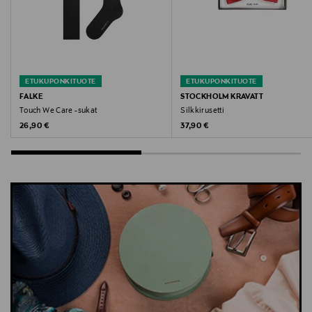
ETUKUPONKITUOTE
ETUKUPONKITUOTE
FALKE
STOCKHOLM KRAVATT
Touch We Care -sukat
Silkkirusetti
Original Price
Original Price
26,90 €
37,90 €