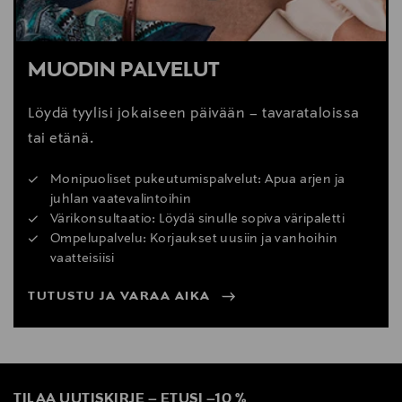
MUODIN PALVELUT
Löydä tyylisi jokaiseen päivään – tavarataloissa
tai etänä.
Monipuoliset pukeutumispalvelut: Apua arjen ja
juhlan vaatevalintoihin
Värikonsultaatio: Löydä sinulle sopiva väripaletti
Ompelupalvelu: Korjaukset uusiin ja vanhoihin
vaatteisiisi
TUTUSTU JA VARAA AIKA
TILAA UUTISKIRJE
–
ETUSI
–
10 %