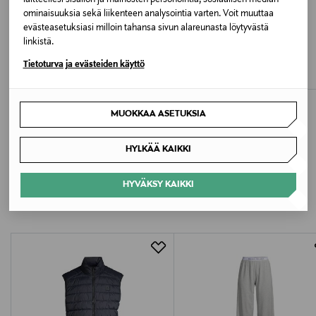
laitteellesi sisällön ja mainosten personointia, sosiaalisen median
Berkeley W's Redding Vest, toppaliivi, kerrasto, liivi,
ominaisuuksia sekä liikenteen analysointia varten. Voit muuttaa
kevyttoppaliivi, väst
evästeasetuksiasi milloin tahansa sivun alareunasta löytyvästä
ALE –60%
ALE –40%
linkistä.
MARC O'POLO
TOMMY HILFIGER
Liivi
Liivi
Tietoturva ja evästeiden käyttö
Discounted Price
Discounted Price
Original Price
Original Price
59,60 €
101,40 €
149,95 €
169,90 €
MUOKKAA ASETUKSIA
HYLKÄÄ KAIKKI
LISÄÄ KIINNOSTAVIA
HYVÄKSY KAIKKI
TUOTTEITA