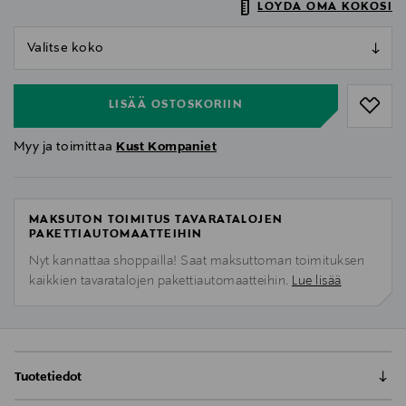
LÖYDÄ OMA KOKOSI
null
null
LISÄÄ OSTOSKORIIN
Myy ja toimittaa
Kust Kompaniet
MAKSUTON TOIMITUS TAVARATALOJEN
PAKETTIAUTOMAATTEIHIN
Nyt kannattaa shoppailla! Saat maksuttoman toimituksen
kaikkien tavaratalojen pakettiautomaatteihin.
Lue lisää
Tuotetiedot