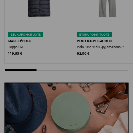
ETUKUPONKITUOTE
ETUKUPONKITUOTE
MARC O'POLO
POLO RALPH LAUREN
Toppaliivi
Polo Essentials -pyjamahousut
Original Price
Original Price
149,95 €
82,00 €