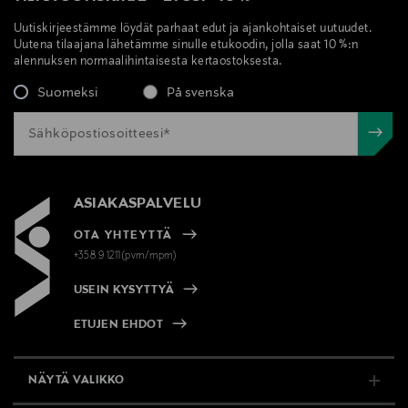
Uutiskirjeestämme löydät parhaat edut ja ajankohtaiset uutuudet.
Uutena tilaajana lähetämme sinulle etukoodin, jolla saat 10 %:n
alennuksen normaalihintaisesta kertaostoksesta.
Suomeksi
På svenska
ASIAKASPALVELU
OTA YHTEYTTÄ
+358 9 1211(pvm/mpm)
USEIN KYSYTTYÄ
ETUJEN EHDOT
NÄYTÄ VALIKKO