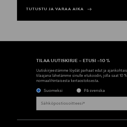
TUTUSTU JA VARAA AIKA
TILAA UUTISKIRJE
–
ETUSI
–
10 %
Uutiskirjeestämme löydät parhaat edut ja ajankohtai
tilaajana lähetämme sinulle etukoodin, jolla saat 10 
normaalihintaisesta kertaostoksesta.
Suomeksi
På svenska