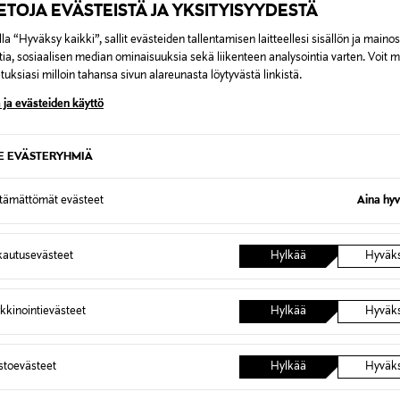
IETOJA EVÄSTEISTÄ JA YKSITYISYYDESTÄ
la “Hyväksy kaikki”, sallit evästeiden tallentamisen laitteellesi sisällön ja maino
tia, sosiaalisen median ominaisuuksia sekä liikenteen analysointia varten. Voit 
uksiasi milloin tahansa sivun alareunasta löytyvästä linkistä.
 ja evästeiden käyttö
SE EVÄSTERYHMIÄ
ttämättömät evästeet
Aina hyv
TUOTE
ALE –40%
UUT
REN
MONCLER
TOTEM
autusevästeet
Hylkää
Hyväk
T-paita
T-paita
Discounted Price
Original
Original Price
161,40 €
380,00
270,00 €
kkinointievästeet
Hylkää
Hyväk
astoevästeet
Hylkää
Hyväk
OTTEITA