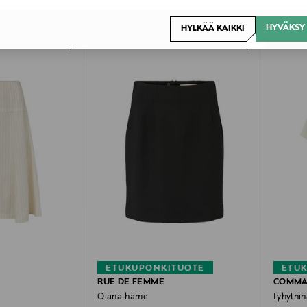
HYVÄKSY 
HYLKÄÄ KAIKKI
ETUKUPONKITUOTE
ETU
RUE DE FEMME
COMM
Olana-hame
Lyhythih