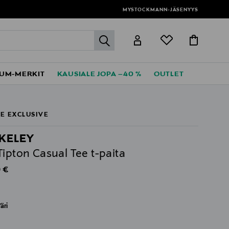
MYSTOCKMANN-JÄSENYYS
label.header.go
UM-MERKIT
KAUSIALE JOPA –40 %
OUTLET
E EXCLUSIVE
KELEY
Tipton Casual Tee t-paita
al Price
 €
äri