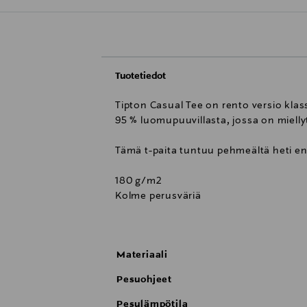
Tuotetiedot
Tipton Casual Tee on rento versio klas
95 % luomupuuvillasta, jossa on mielly
Tämä t-paita tuntuu pehmeältä heti en
180 g/m2
Kolme perusväriä
Resorit kauluksessa
Halkiot sivuhelmassa
Materiaali
Pesuohjeet
Pesulämpötila