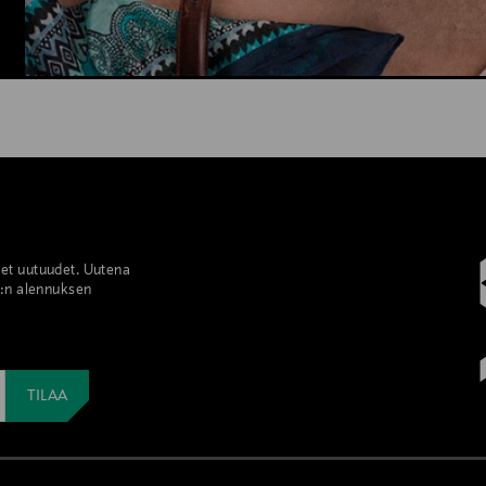
set uutuudet. Uutena
%:n alennuksen