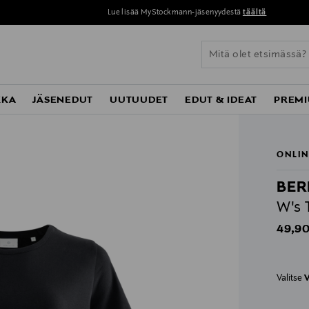
Lue lisää MyStockmann-jäsenyydestä
täältä
KKA
JÄSENEDUT
UUTUUDET
EDUT & IDEAT
PREMI
ONLIN
BER
W's 
Origin
49,90
Valitse
V