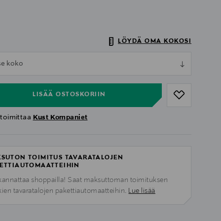
LÖYDÄ OMA KOKOSI
ull
tse koko
ull
LISÄÄ OSTOSKORIIN
 toimittaa
Kust Kompaniet
SUTON TOIMITUS TAVARATALOJEN
ETTIAUTOMAATTEIHIN
kannattaa shoppailla! Saat maksuttoman toimituksen
kien tavaratalojen pakettiautomaatteihin.
Lue lisää