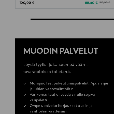
Original Price
Discounted Price
Original Pric
100,00 €
89,40 €
150,00 €
MUODIN PALVELUT
Löydä tyylisi jokaiseen päivään –
tavarataloissa tai etänä.
Monipuoliset pukeutumispalvelut: Apua arjen
ja juhlan vaatevalintoihin
Värikonsultaatio: Löydä sinulle sopiva
väripaletti
Ompelupalvelu: Korjaukset uusiin ja
vanhoihin vaatteisiisi