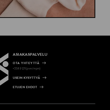
ASIAKASPALVELU
OTA YHTEYTTÄ
+358 9 1211(pvm/mpm)
USEIN KYSYTTYÄ
ETUJEN EHDOT