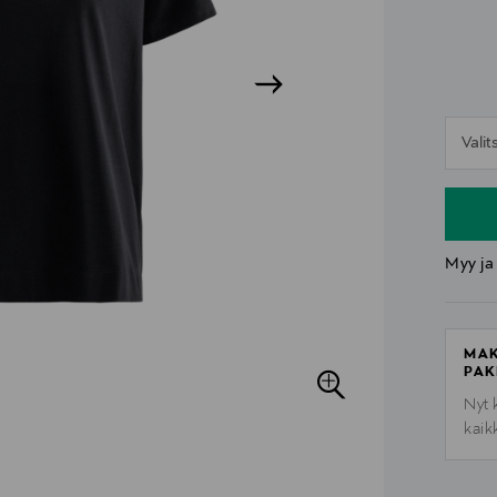
n
Vali
n
Myy ja
MAK
PAK
Nyt 
kaik