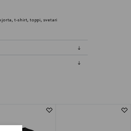
jorta, t-shirt, toppi, svetari
luessa tuotteen vastaanottamisesta.
uksesi Toimitustapa-kohdassa.