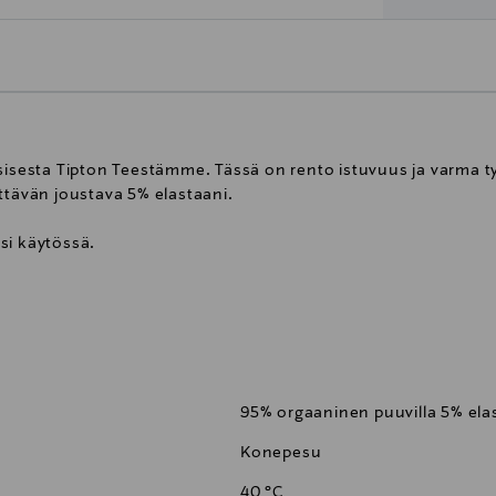
sisesta Tipton Teestämme. Tässä on rento istuvuus ja varma ty
ttävän joustava 5% elastaani.
si käytössä.
95% orgaaninen puuvilla 5% ela
Konepesu
40 °C