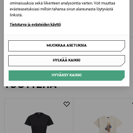
WHITE
ominaisuuksia sekä liikenteen analysointia varten. Voit muuttaa
evästeasetuksiasi milloin tahansa sivun alareunasta löytyvästä
ETUKUPONKITUOTE
UUTTA
linkistä.
Avainsanat
MONCLER
POLO RALPH LAUREN
Tietoturva ja evästeiden käyttö
T-paita
T-paita
Berkeley Casual Tee, t-paita, t-skjorta, t-shirt, toppi,
Original Price
Original Price
270,00 €
160,00 €
svetari
MUOKKAA ASETUKSIA
HYLKÄÄ KAIKKI
LISÄÄ KIINNOSTAVIA
HYVÄKSY KAIKKI
TUOTTEITA