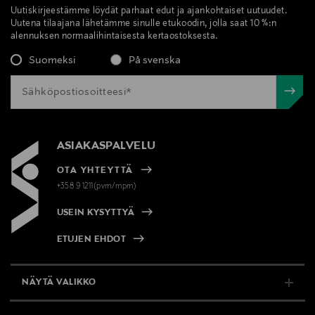
Uutiskirjeestämme löydät parhaat edut ja ajankohtaiset uutuudet.
Uutena tilaajana lähetämme sinulle etukoodin, jolla saat 10 %:n
alennuksen normaalihintaisesta kertaostoksesta.
Suomeksi
På svenska
ASIAKASPALVELU
OTA YHTEYTTÄ
+358 9 1211(pvm/mpm)
USEIN KYSYTTYÄ
ETUJEN EHDOT
NÄYTÄ VALIKKO
TUKI & INFO