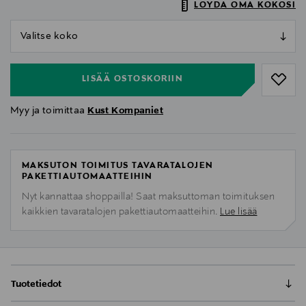
LÖYDÄ OMA KOKOSI
null
null
LISÄÄ OSTOSKORIIN
Myy ja toimittaa
Kust Kompaniet
MAKSUTON TOIMITUS TAVARATALOJEN
PAKETTIAUTOMAATTEIHIN
Nyt kannattaa shoppailla! Saat maksuttoman toimituksen
kaikkien tavaratalojen pakettiautomaatteihin.
Lue lisää
Tuotetiedot