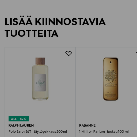
Säilytetään huoneenlämmössä. Ei lasten ulottuville.
Ravintolisä.
LISÄÄ KIINNOSTAVIA
TUOTTEEN MYY JA TOIMITTAA EROTTAJAN APTEEKKI
TUOTTEITA
----------------------------------------
Sugtabletter med vitamin B12 som stöd för minne och
ork. Vitamin B12 är ett viktigt tillskott för äldre
personer, vegetarianer och personer som behandlas
med vissa läkemedel som stör upptaget av vitamin B12 i
kroppen. Vitamin B12 bidrar till nervsystemets normala
funktion och normal psykologisk funktion. Innehåller
inga animaliska ingredienser och lämpar sig för
veganer. Smak: hallon. Produkten är fri från laktos,
mjölk, gluten och socker. Kosttillskott.
ALE –62%
Användning
RALPH LAUREN
RABANNE
1 tablett dagligen. Tabletten kan sugas eller tuggas.
Polo Earth EdT - täyttöpakkaus 200ml
1 Million Parfum -tuoksu 100 ml
Förvaras utom räckhåll för små barn. Förvaras väl