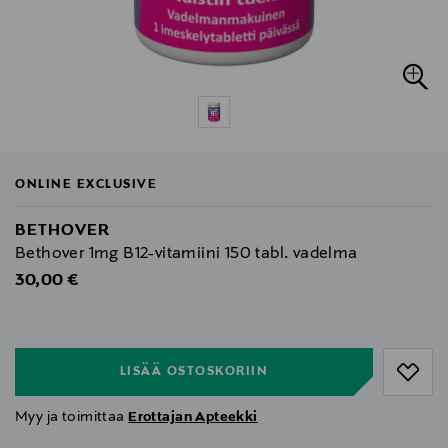
ONLINE EXCLUSIVE
BETHOVER
Bethover 1mg B12-vitamiini 150 tabl. vadelma
Original Price
30,00 €
null
null
LISÄÄ OSTOSKORIIN
Myy ja toimittaa
Erottajan Apteekki