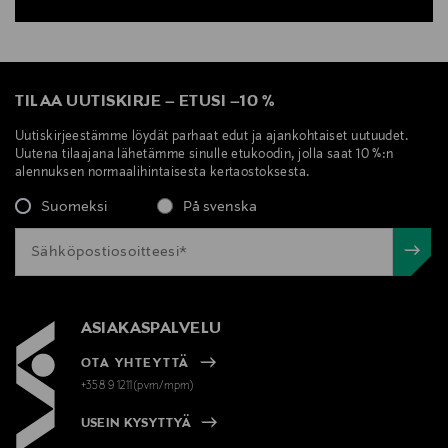
TILAA UUTISKIRJE
–
ETUSI
–
10 %
Uutiskirjeestämme löydät parhaat edut ja ajankohtaiset uutuudet.
Uutena tilaajana lähetämme sinulle etukoodin, jolla saat 10 %:n
alennuksen normaalihintaisesta kertaostoksesta.
Suomeksi
På svenska
ASIAKASPALVELU
OTA YHTEYTTÄ
+358 9 1211(pvm/mpm)
USEIN KYSYTTYÄ