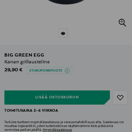
BIG GREEN EGG
Kanan grillausteline
Original Price
29,90 €
ETUKUPONKITUOTE
null
null
LISÄÄ OSTOSKORIIN
TOIMITUSAIKA 2–4 VIIKKOA
Tarkista tuotteen myymäläsaatavuus ja varausmahdollisuus alta. Saatavuus voi
muuttua nopeastikin, joten tuotetiedoissa näyttämämme tieto pitää aina
varmistaa paikan päällä.
Myymäläsaatavuus