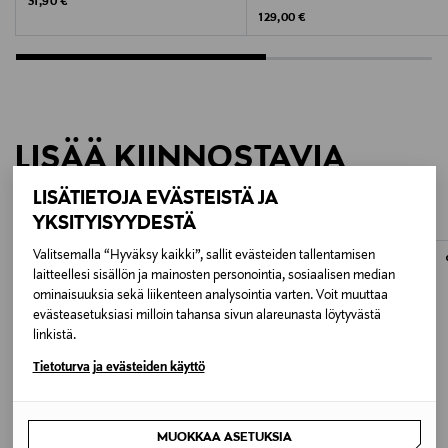
Original Price
31,90 €
Original Price
129,00 €
LISÄÄ KIINNOSTAVIA
TUOTTEITA
LISÄTIETOJA EVÄSTEISTÄ JA
YKSITYISYYDESTÄ
Valitsemalla “Hyväksy kaikki”, sallit evästeiden tallentamisen
laitteellesi sisällön ja mainosten personointia, sosiaalisen median
ominaisuuksia sekä liikenteen analysointia varten. Voit muuttaa
evästeasetuksiasi milloin tahansa sivun alareunasta löytyvästä
linkistä.
Tietoturva ja evästeiden käyttö
MUOKKAA ASETUKSIA