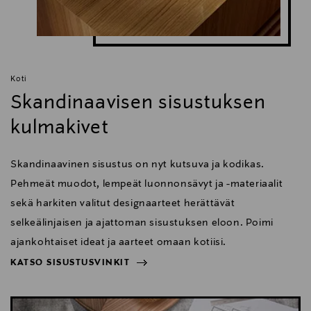
Koti
Skandinaavisen sisustuksen
kulmakivet
Skandinaavinen sisustus on nyt kutsuva ja kodikas.
Pehmeät muodot, lempeät luonnonsävyt ja -materiaalit
sekä harkiten valitut designaarteet herättävät
selkeälinjaisen ja ajattoman sisustuksen eloon. Poimi
ajankohtaiset ideat ja aarteet omaan kotiisi.
KATSO SISUSTUSVINKIT
NÄYTÄ VÄHEMMÄN
KATSO SISUSTUSVINKIT