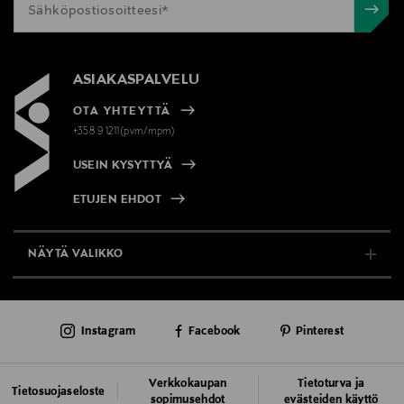
ASIAKASPALVELU
OTA YHTEYTTÄ
+358 9 1211(pvm/mpm)
USEIN KYSYTTYÄ
ETUJEN EHDOT
NÄYTÄ VALIKKO
TUKI & INFO
Instagram
Facebook
Pinterest
AJANKOHTAISTA
PALVELUT
Verkkokaupan
Tietoturva ja
Tietosuojaseloste
sopimusehdot
evästeiden käyttö