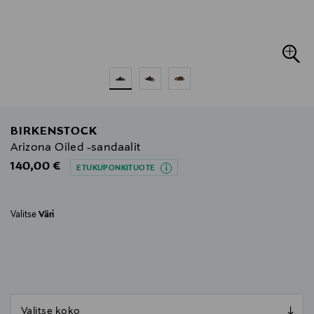
BIRKENSTOCK
Arizona Oiled -sandaalit
Original Price
140,00 €
ETUKUPONKITUOTE
Valitse
Väri
null