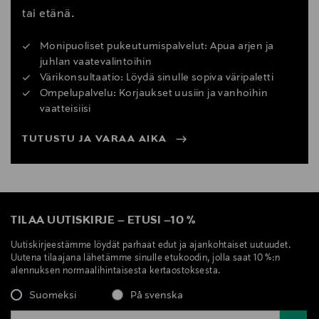
tai etänä.
Monipuoliset pukeutumispalvelut: Apua arjen ja
juhlan vaatevalintoihin
Värikonsultaatio: Löydä sinulle sopiva väripaletti
Ompelupalvelu: Korjaukset uusiin ja vanhoihin
vaatteisiisi
TUTUSTU JA VARAA AIKA
TILAA UUTISKIRJE
–
ETUSI
–
10 %
Uutiskirjeestämme löydät parhaat edut ja ajankohtaiset uutuudet.
Uutena tilaajana lähetämme sinulle etukoodin, jolla saat 10 %:n
alennuksen normaalihintaisesta kertaostoksesta.
Suomeksi
På svenska