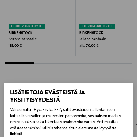
Valmistusmaa
Saksa
ETUKUPONKITUOTE
ETUKUPONKITUOTE
Valmistajan tuotenumero
BIRKENSTOCK
BIRKENSTOCK
Arizona-sandaalit
Milano-sandaalit
752481
Original Price
Original Price
alk.
115,00 €
70,00 €
Valmistaja
Birkenstock digital GmbH
Valmistajan osoite
LISÄÄ KIINNOSTAVIA
Birkenstock digital GmbH, Burg Ockenfels, 53545 Linz
LISÄTIETOJA EVÄSTEISTÄ JA
am Rhein, Germany
YKSITYISYYDESTÄ
TUOTTEITA
Valitsemalla “Hyväksy kaikki”, sallit evästeiden tallentamisen
Digitaalinen osoite
laitteellesi sisällön ja mainosten personointia, sosiaalisen median
ominaisuuksia sekä liikenteen analysointia varten. Voit muuttaa
welcome@birkenstock.com
evästeasetuksiasi milloin tahansa sivun alareunasta löytyvästä
linkistä.