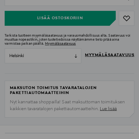
null
LISÄÄ OSTOSKORIIN
Tarkista tuotteen myymäläsaatavuus ja varausmahdollisuus alta. Saatavuus voi
muuttua nopeastikin, joten tuotetiedoissa näyttämämme tieto pitää aina
varmistaa paikan päällä.
Myymäläsaatavuus
MYYMÄLÄSAATAVUUS
Helsinki
MAKSUTON TOIMITUS TAVARATALOJEN
PAKETTIAUTOMAATTEIHIN
Nyt kannattaa shoppailla! Saat maksuttoman toimituksen
kaikkien tavaratalojen pakettiautomaatteihin.
Lue lisää