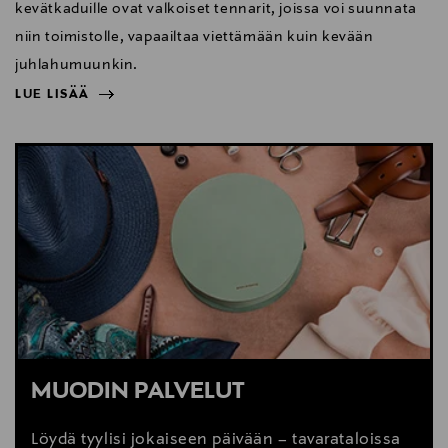
kevätkaduille ovat valkoiset tennarit, joissa voi suunnata
niin toimistolle, vapaailtaa viettämään kuin kevään
juhlahumuunkin.
LUE LISÄÄ
NÄYTÄ VÄHEMMÄN
LUE LISÄÄ
MUODIN PALVELUT
Löydä tyylisi jokaiseen päivään – tavarataloissa