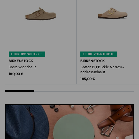
ETUKUPONKITUOTE
ETUKUPONKITUOTE
BIRKENSTOCK
BIRKENSTOCK
Boston-sandaalit
Boston Big Buckle Narrow -
nahkasandaalit
Original Price
180,00 €
Original Price
185,00 €