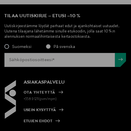
TILAA UUTISKIRJE
–
ETUSI
–
10 %
Uutiskirjeestämme löydät parhaat edut ja ajankohtaiset uutuudet.
Uutena tilaajana lähetämme sinulle etukoodin, jolla saat 10 %:n
alennuksen normaalihintaisesta kertaostoksesta.
Suomeksi
På svenska
ASIAKASPALVELU
OTA YHTEYTTÄ
+358 9 1211(pvm/mpm)
USEIN KYSYTTYÄ
ETUJEN EHDOT