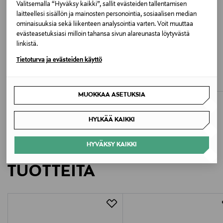
Valitsemalla “Hyväksy kaikki”, sallit evästeiden tallentamisen
Valmistajan tuotenumero
laitteellesi sisällön ja mainosten personointia, sosiaalisen median
ominaisuuksia sekä liikenteen analysointia varten. Voit muuttaa
1025844
evästeasetuksiasi milloin tahansa sivun alareunasta löytyvästä
ETUKUPONKITUOTE
ETUKUPONKITUOTE
linkistä.
Valmistaja
BIRKENSTOCK
BIRKENSTOCK
Tietoturva ja evästeiden käyttö
Boston-sandaalit
Boston Big Buckle Narrow -
Birkenstock digital GmbH
nahkasandaalit
Original Price
180,00 €
Original Price
185,00 €
Valmistajan osoite
MUOKKAA ASETUKSIA
Birkenstock digital GmbH, Burg Ockenfels, 53545 Linz
am Rhein, Germany
HYLKÄÄ KAIKKI
Digitaalinen osoite
HYVÄKSY KAIKKI
LISÄÄ KIINNOSTAVIA
welcome@birkenstock.com
TUOTTEITA
Avainsanat
birkenstock, sandaalit, kengät, mokkanahka,
nahkasandaalit, nahkakengät, tohvelit, pistokkaat