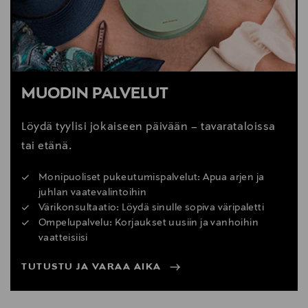
MUODIN PALVELUT
Löydä tyylisi jokaiseen päivään – tavarataloissa
tai etänä.
Monipuoliset pukeutumispalvelut: Apua arjen ja
juhlan vaatevalintoihin
Värikonsultaatio: Löydä sinulle sopiva väripaletti
Ompelupalvelu: Korjaukset uusiin ja vanhoihin
vaatteisiisi
TUTUSTU JA VARAA AIKA