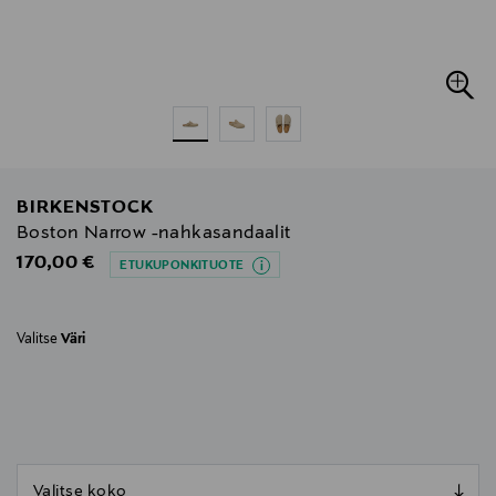
BIRKENSTOCK
Boston Narrow -nahkasandaalit
Original Price
170,00 €
ETUKUPONKITUOTE
Valitse
Väri
null