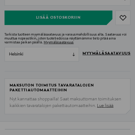
null
LISÄÄ OSTOSKORIIN
Tarkista tuotteen myymäläsaatavuus ja varausmahdollisuus alta. Saatavuus voi
muuttua nopeastikin, joten tuotetiedoissa näyttämämme tieto pitää aina
varmistaa paikan päällä.
Myymäläsaatavuus
MYYMÄLÄSAATAVUUS
Helsinki
MAKSUTON TOIMITUS TAVARATALOJEN
PAKETTIAUTOMAATTEIHIN
Nyt kannattaa shoppailla! Saat maksuttoman toimituksen
kaikkien tavaratalojen pakettiautomaatteihin.
Lue lisää