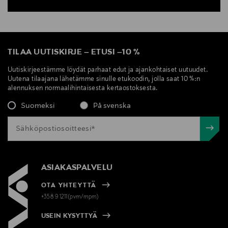
TILAA UUTISKIRJE
–
ETUSI
–
10 %
Uutiskirjeestämme löydät parhaat edut ja ajankohtaiset uutuudet.
Uutena tilaajana lähetämme sinulle etukoodin, jolla saat 10 %:n
alennuksen normaalihintaisesta kertaostoksesta.
Suomeksi
På svenska
ASIAKASPALVELU
OTA YHTEYTTÄ
+358 9 1211(pvm/mpm)
USEIN KYSYTTYÄ