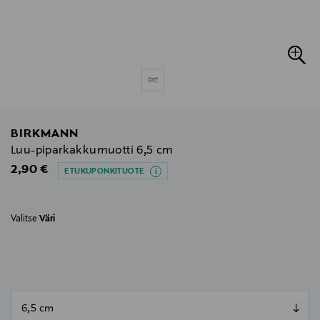
BIRKMANN
Luu-piparkakkumuotti 6,5 cm
Original Price
2,90 €
ETUKUPONKITUOTE
Valitse
Väri
null