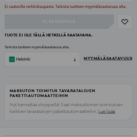
null
Ei saatavilla verkkokaupasta. Tarkista tuotteen myymäläsaatavuus alta.
EI SAATAVILLA
TUOTE EI OLE TÄLLÄ HETKELLÄ SAATAVANA.
Tarkista tuotteen myymäläsaatavuus alta.
MYYMÄLÄSAATAVUUS
Helsinki
MAKSUTON TOIMITUS TAVARATALOJEN
PAKETTIAUTOMAATTEIHIN
Nyt kannattaa shoppailla! Saat maksuttoman toimituksen
kaikkien tavaratalojen pakettiautomaatteihin.
Lue lisää