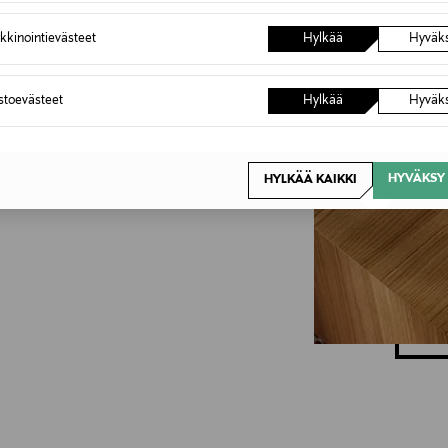
stuksen
kkinointievästeet
Hylkää
Hyväk
astoevästeet
Hylkää
Hyväk
kodikas. Pehmeät muodot,
kiten valitut designaarteet
stuksen eloon. Poimi
HYVÄKSY 
HYLKÄÄ KAIKKI