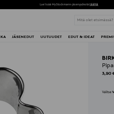
Lue lisää MyStockmann-jäsenyydestä
täältä
KKA
JÄSENEDUT
UUTUUDET
EDUT & IDEAT
PREMI
BIR
Pipa
Origin
3,90 
Valitse
V