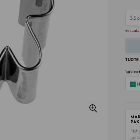
3,5 
n
n
Ei saata
TUOTE 
Tarkista
H
MAK
PAK
Nyt 
kaik