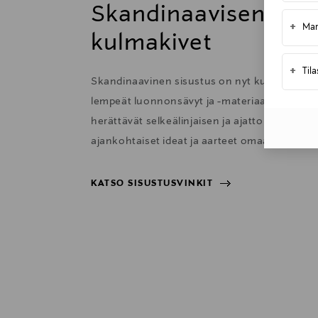
Skandinaavisen sisu
+
Mar
kulmakivet
+
Til
Skandinaavinen sisustus on nyt kutsuva ja 
lempeät luonnonsävyt ja -materiaalit sekä har
herättävät selkeälinjaisen ja ajattoman sisu
ajankohtaiset ideat ja aarteet omaan kotiisi.
KATSO SISUSTUSVINKIT
KATSO SISUSTUSVINKIT