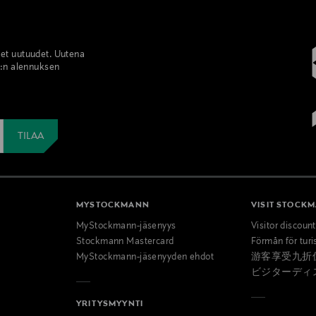
set uutuudet. Uutena
%:n alennuksen
MYSTOCKMANN
VISIT STOCK
MyStockmann-jäsenyys
Visitor discoun
Stockmann Mastercard
Förmån för turi
MyStockmann-jäsenyyden ehdot
游客享受九折
ビジターディ
YRITYSMYYNTI