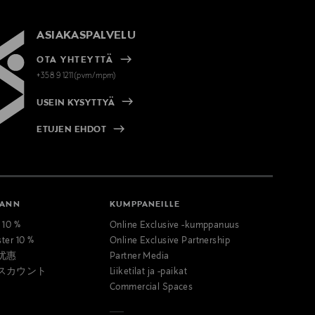
ASIAKASPALVELU
OTA YHTEYTTÄ
+358 9 1211(pvm/mpm)
USEIN KYSYTTYÄ
ETUJEN EHDOT
MANN
KUMPPANEILLE
t 10 %
Online Exclusive -kumppanuus
ster 10 %
Online Exclusive Partnership
优惠
Partner Media
スカウント
Liiketilat ja -paikat
Commercial Spaces