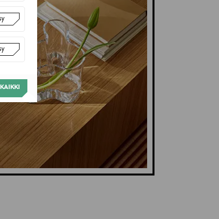
sy
sy
KAIKKI