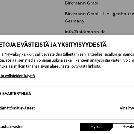
Birkmann GmbH
Birkmann GmbH, Heiligenhauser
Germany
info@birkmann.de
birkmann, piparkakkumuotti, pip
IETOJA EVÄSTEISTÄ JA YKSITYISYYDESTÄ
la “Hyväksy kaikki”, sallit evästeiden tallentamisen laitteellesi sisällön ja maino
tia, sosiaalisen median ominaisuuksia sekä liikenteen analysointia varten. Voit 
uksiasi milloin tahansa sivun alareunasta löytyvästä linkistä.
 ja evästeiden käyttö
0,00 €
SE EVÄSTERYHMIÄ
inen tilaukseesi. Voit palauttaa tilaamasi tuotteen 30 vuorokauden ku
0,00 € – 4,90 €
rvitse ilmoittaa palautuksesta etukäteen.
ttämättömät evästeet
Aina hyv
7,90 €–50,00 € kuljetusyhtiöstä ja 
Inspiroidu
autusevästeet
Hylkää
Hyväk
Alk. 6,90 €, kun toimitus on saatavi