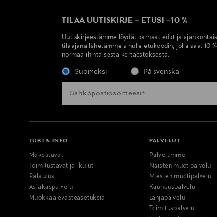
TILAA UUTISKIRJE
–
ETUSI
–
10 %
Uutiskirjeestämme löydät parhaat edut ja ajankohtai
tilaajana lähetämme sinulle etukoodin, jolla saat 10 
normaalihintaisesta kertaostoksesta.
Suomeksi
På svenska
TUKI & INFO
PALVELUT
Maksutavat
Palvelumme
Toimitustavat ja -kulut
Naisten muotipalvelu
Palautus
Miesten muotipalvelu
Asiakaspalvelu
Kauneuspalvelu
Muokkaa evästeasetuksia
Lahjapalvelu
Toimituspalvelu