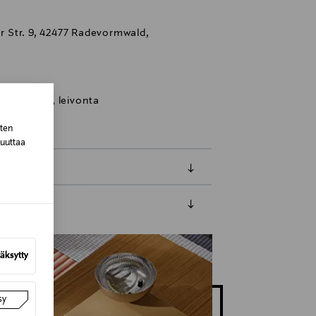
 Str. 9, 42477 Radevormwald,
arimuotti, leivonta
sten
muuttaa
luessa tuotteen vastaanottamisesta.
äksytty
tuotteen koosta riippuen
sy
lla valittuun osoitteeseen.