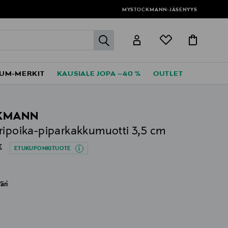
MYSTOCKMANN-JÄSENYYS
label.header.go
UM-MERKIT
KAUSIALE JOPA –40 %
OUTLET
KMANN
ripoika-piparkakkumuotti 3,5 cm
al Price
€
ETUKUPONKITUOTE
äri