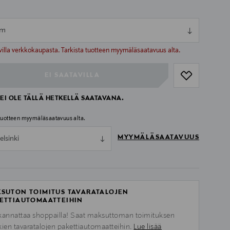
cm
ull
ull
villa verkkokaupasta. Tarkista tuotteen myymäläsaatavuus alta.
EI SAATAVILLA
EI OLE TÄLLÄ HETKELLÄ SAATAVANA.
 tuotteen myymäläsaatavuus alta.
MYYMÄLÄSAATAVUUS
elsinki
SUTON TOIMITUS TAVARATALOJEN
ETTIAUTOMAATTEIHIN
kannattaa shoppailla! Saat maksuttoman toimituksen
kien tavaratalojen pakettiautomaatteihin.
Lue lisää