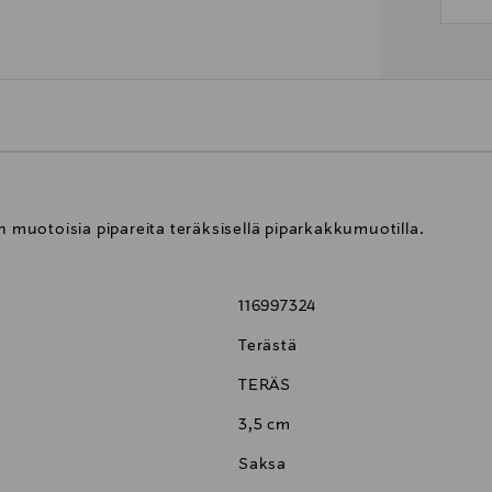
n muotoisia pipareita teräksisellä piparkakkumuotilla.
116997324
Terästä
TERÄS
3,5 cm
Saksa