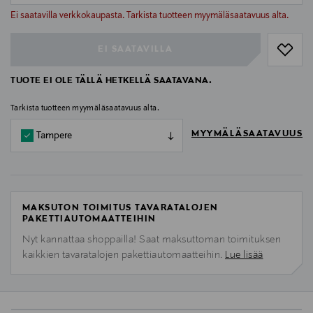
null
Ei saatavilla verkkokaupasta. Tarkista tuotteen myymäläsaatavuus alta.
EI SAATAVILLA
TUOTE EI OLE TÄLLÄ HETKELLÄ SAATAVANA.
Tarkista tuotteen myymäläsaatavuus alta.
MYYMÄLÄSAATAVUUS
Tampere
MAKSUTON TOIMITUS TAVARATALOJEN
PAKETTIAUTOMAATTEIHIN
Nyt kannattaa shoppailla! Saat maksuttoman toimituksen
kaikkien tavaratalojen pakettiautomaatteihin.
Lue lisää