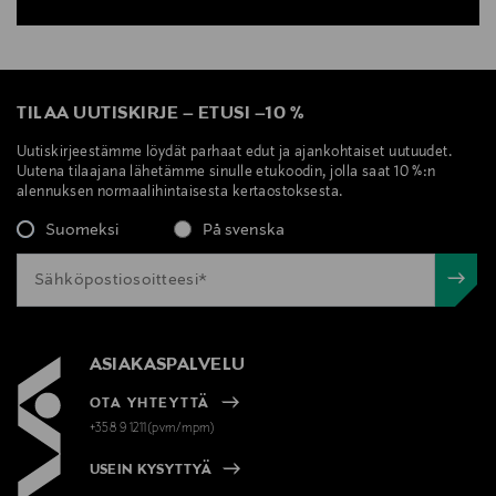
TILAA UUTISKIRJE
–
ETUSI
–
10 %
Uutiskirjeestämme löydät parhaat edut ja ajankohtaiset uutuudet.
Uutena tilaajana lähetämme sinulle etukoodin, jolla saat 10 %:n
alennuksen normaalihintaisesta kertaostoksesta.
Suomeksi
På svenska
ASIAKASPALVELU
OTA YHTEYTTÄ
+358 9 1211(pvm/mpm)
USEIN KYSYTTYÄ