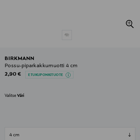
BIRKMANN
Possu-piparkakkumuotti 4 cm
Original Price
2,90 €
ETUKUPONKITUOTE
Valitse
Väri
null