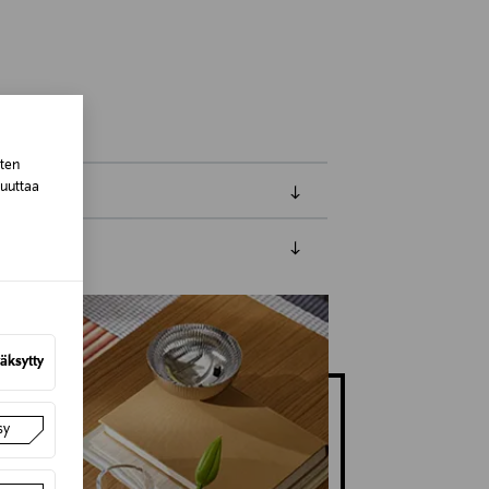
sten
muuttaa
luessa tuotteen vastaanottamisesta.
tuotteen koosta riippuen
äksytty
lla valittuun osoitteeseen.
sy