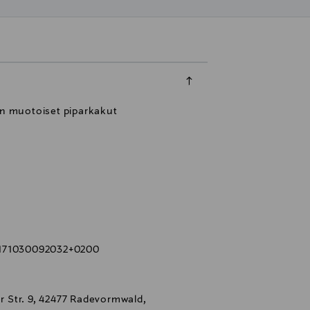
en muotoiset piparkakut
0171030092032+0200
 Str. 9, 42477 Radevormwald,