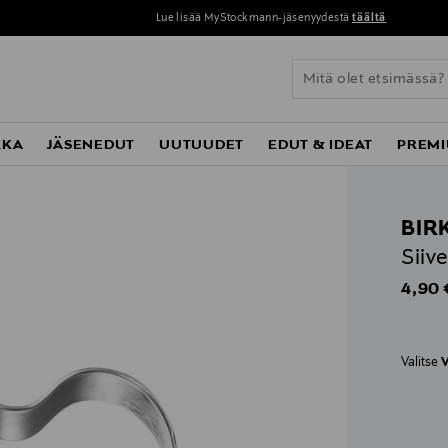
Lue lisää MyStockmann-jäsenyydestä
täältä
KKA
JÄSENEDUT
UUTUUDET
EDUT & IDEAT
PREMI
BIR
Siiv
Origin
4,90 
Valitse
V