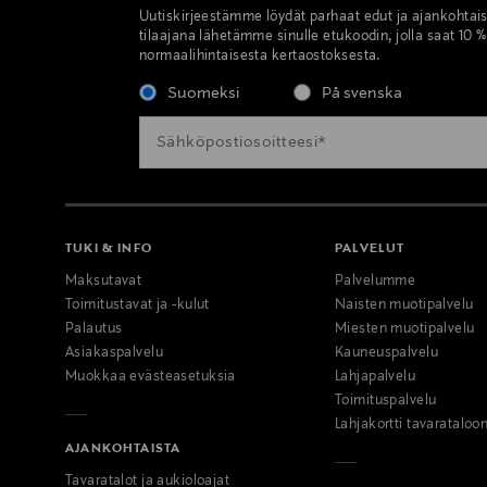
Uutiskirjeestämme löydät parhaat edut ja ajankohtai
tilaajana lähetämme sinulle etukoodin, jolla saat 10 
normaalihintaisesta kertaostoksesta.
Suomeksi
På svenska
TUKI & INFO
PALVELUT
Maksutavat
Palvelumme
Toimitustavat ja -kulut
Naisten muotipalvelu
Palautus
Miesten muotipalvelu
Asiakaspalvelu
Kauneuspalvelu
Muokkaa evästeasetuksia
Lahjapalvelu
Toimituspalvelu
Lahjakortti tavarataloo
AJANKOHTAISTA
Tavaratalot ja aukioloajat