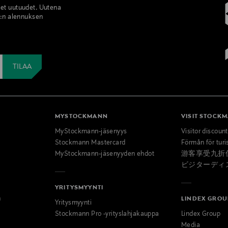
set uutuudet. Uutena
%:n alennuksen
MYSTOCKMANN
VISIT STOCK
MyStockmann-jäsenyys
Visitor discoun
Stockmann Mastercard
Förmån för turi
MyStockmann-jäsenyyden ehdot
游客享受九折
ビジターディ
YRITYSMYYNTI
n
LINDEX GROU
Yritysmyynti
Stockmann Pro -yrityslahjakauppa
Lindex Group
Media