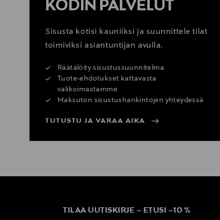
KODIN PALVELUT
Sisusta kotisi kauniiksi ja suunnittele tilat
toimiviksi asiantuntijan avulla.
Räätälöity sisustussuunnitelma
Tuote-ehdotukset kattavasta
valikoimastamme
Maksuton sisustushankintojen yhteydessä
TUTUSTU JA VARAA AIKA
TILAA UUTISKIRJE
–
ETUSI
–
10 %