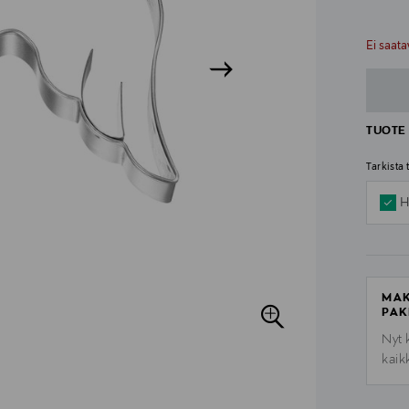
n
n
Ei saata
TUOTE 
Tarkista
H
MAK
PAK
Nyt 
kaik