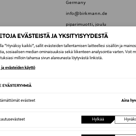
Germany
info@birkmann.de
piparimuotti, joulu
IETOJA EVÄSTEISTÄ JA YKSITYISYYDESTÄ
la “Hyväksy kaikki”, sallit evästeiden tallentamisen laitteellesi sisällön ja maino
tia, sosiaalisen median ominaisuuksia sekä liikenteen analysointia varten. Voit 
uksiasi milloin tahansa sivun alareunasta löytyvästä linkistä.
0,00 €
 ja evästeiden käyttö
inen tilaukseesi. Voit palauttaa tilaamasi tuotteen 30 vuorokauden ku
0,00 € – 4,90 €
rvitse ilmoittaa palautuksesta etukäteen.
SE EVÄSTERYHMIÄ
7,90 €–50,00 € kuljetusyhtiöstä ja 
Inspiroidu
ttämättömät evästeet
Aina hyv
Alk. 6,90 €, kun toimitus on saatavi
autusevästeet
Hylkää
Hyväk
stuksen