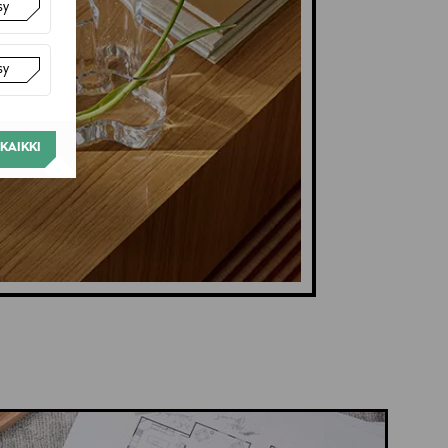
sy
sy
KAIKKI