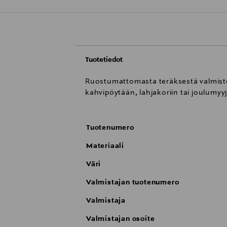
Tuotetiedot
Ruostumattomasta teräksestä valmiste
kahvipöytään, lahjakoriin tai joulumyyj
Tuotenumero
Materiaali
Väri
Valmistajan tuotenumero
Valmistaja
Valmistajan osoite