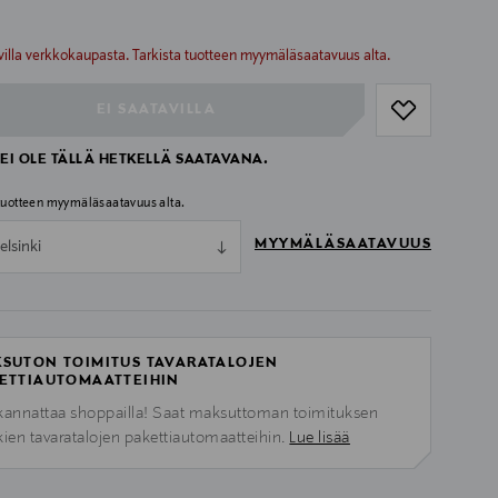
ull
ull
villa verkkokaupasta. Tarkista tuotteen myymäläsaatavuus alta.
EI SAATAVILLA
EI OLE TÄLLÄ HETKELLÄ SAATAVANA.
 tuotteen myymäläsaatavuus alta.
MYYMÄLÄSAATAVUUS
elsinki
SUTON TOIMITUS TAVARATALOJEN
ETTIAUTOMAATTEIHIN
kannattaa shoppailla! Saat maksuttoman toimituksen
kien tavaratalojen pakettiautomaatteihin.
Lue lisää