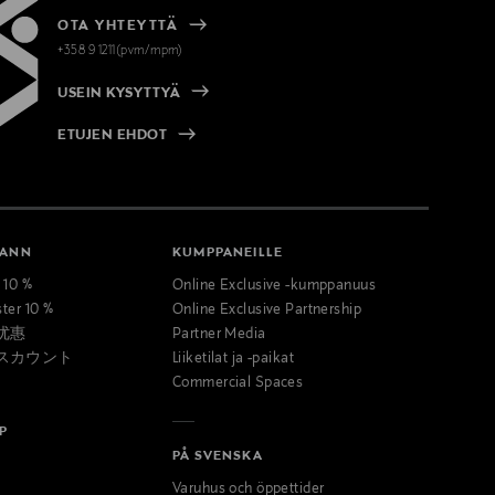
OTA YHTEYTTÄ
+358 9 1211(pvm/mpm)
USEIN KYSYTTYÄ
ETUJEN EHDOT
MANN
KUMPPANEILLE
t 10 %
Online Exclusive -kumppanuus
ster 10 %
Online Exclusive Partnership
优惠
Partner Media
スカウント
Liiketilat ja -paikat
Commercial Spaces
P
PÅ SVENSKA
Varuhus och öppettider