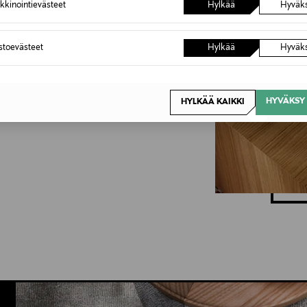
kkinointievästeet
Hylkää
Hyväk
kodikas. Pehmeät muodot,
astoevästeet
Hylkää
Hyväk
kiten valitut designaarteet
stuksen eloon. Poimi
HYVÄKSY 
HYLKÄÄ KAIKKI