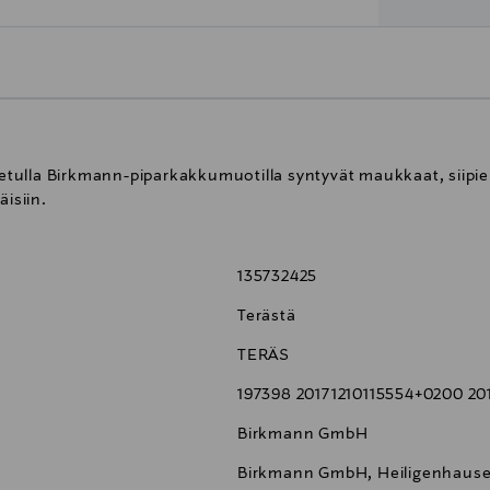
tulla Birkmann-piparkakkumuotilla syntyvät maukkaat, siipi
äisiin.
135732425
Terästä
TERÄS
197398 20171210115554+0200 2
Birkmann GmbH
Birkmann GmbH, Heiligenhauser