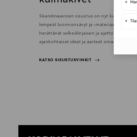
+
Mar
Skandinaavinen sisustus on nyt kutsuva ja 
+
Til
lempeät luonnonsävyt ja -materiaalit sekä har
herättävät selkeälinjaisen ja ajattoman sisu
ajankohtaiset ideat ja aarteet omaan kotiisi.
KATSO SISUSTUSVINKIT
KATSO SISUSTUSVINKIT