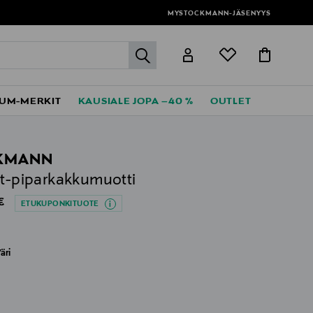
MYSTOCKMANN-JÄSENYYS
label.header.go
UM-MERKIT
KAUSIALE JOPA –40 %
OUTLET
KMANN
et-piparkakkumuotti
al Price
€
ETUKUPONKITUOTE
äri