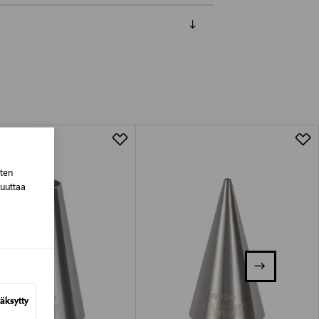
luessa tuotteen vastaanottamisesta.
tuotteen koosta riippuen
lla valittuun osoitteeseen.
sten
muuttaa
äksytty