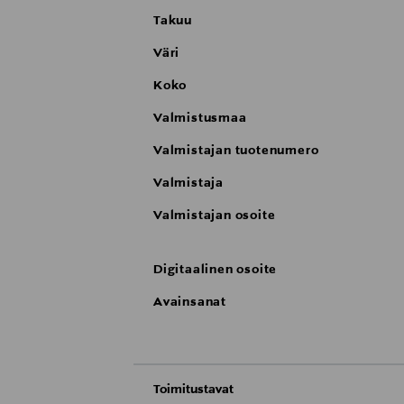
Takuu
Väri
Koko
Valmistusmaa
Valmistajan tuotenumero
Valmistaja
Valmistajan osoite
Digitaalinen osoite
Avainsanat
Toimitustavat