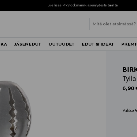
Lue lisää MyStockmann-jäsenyydestä
täältä
KKA
JÄSENEDUT
UUTUUDET
EDUT & IDEAT
PREMI
BIR
Tyll
Origin
6,90 
Valitse
V