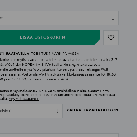
ull
mm
ull
LISÄÄ OSTOSKORIIN
ETI SAATAVILLA
TOIMITUS 1-4 ARKIPÄIVÄSSÄ
korissa on myös tavarataloista toimitettavia tuotteita, on toimitusaika 3–7
ää. WOLTILLA NOPEAMMIN! Voit valita Helsingin tavaratalosta
aville tuotteille myös Wolt-pikatoimituksen, jos tilaat Helsingin Wolt-
lueen sisällä. Voit tehdä Wolt-tilauksia verkkokaupassa ma–pe 10–18.30,
.30 ja su 12–16.30, tuotteen minimiarvo 40 €.
 tuotteen myymäläsaatavuus ja varausmahdollisuus alta. Saatavuus voi
nopeastikin, joten tuotetiedoissa näyttämämme tieto pitää aina varmistaa
äällä.
Myymäläsaatavuus
VARAA TAVARATALOON
elsinki