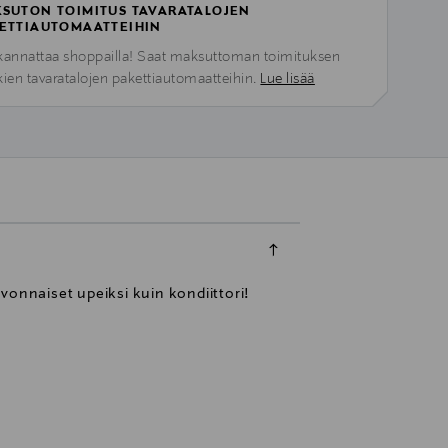
SUTON TOIMITUS TAVARATALOJEN
ETTIAUTOMAATTEIHIN
kannattaa shoppailla! Saat maksuttoman toimituksen
kien tavaratalojen pakettiautomaatteihin.
Lue lisää
vonnaiset upeiksi kuin kondiittori!