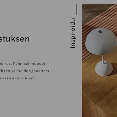
Inspiroidu
stuksen
kodikas. Pehmeät muodot,
kiten valitut designaarteet
stuksen eloon. Poimi