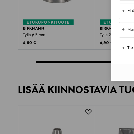
+
Muk
ETUKUPONKITUOTE
ETUKUPONKI
BIRKMANN
BIRKMANN
+
Mar
Tylla ø 5 mm
Tylla 20 x 3 mm
Original Price
Original Price
4,90 €
4,90 €
+
Til
LISÄÄ KIINNOSTAVIA TU