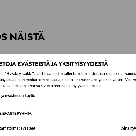
0,00 €
inen tilaukseesi. Voit palauttaa tilaamasi tuotteen 30 vuorokauden ku
0,00 € – 4,90 €
rvitse ilmoittaa palautuksesta etukäteen.
ÖS NÄISTÄ
7,90 €–50,00 € kuljetusyhtiöstä ja 
Alk. 6,90 €, kun toimitus on saatavi
IETOJA EVÄSTEISTÄ JA YKSITYISYYDESTÄ
la “Hyväksy kaikki”, sallit evästeiden tallentamisen laitteellesi sisällön ja maino
tia, sosiaalisen median ominaisuuksia sekä liikenteen analysointia varten. Voit 
uksiasi milloin tahansa sivun alareunasta löytyvästä linkistä.
 ja evästeiden käyttö
SE EVÄSTERYHMIÄ
ttämättömät evästeet
Aina hyv