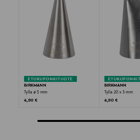
ETUKUPONKITUOTE
ETUKUPONKI
BIRKMANN
BIRKMANN
Tylla ø 5 mm
Tylla 20 x 3 mm
Original Price
Original Price
4,90 €
4,90 €