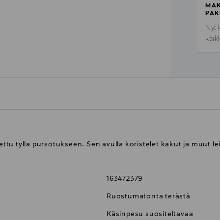
MAK
PAK
Nyt 
kaik
u tylla pursotukseen. Sen avulla koristelet kakut ja muut lei
163472379
Ruostumatonta terästä
Käsinpesu suositeltavaa