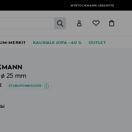
MYSTOCKMANN-JÄSENYYS
label.header.go
UM-MERKIT
KAUSIALE JOPA –40 %
OUTLET
KMANN
a ø 25 mm
al Price
€
ETUKUPONKITUOTE
äri