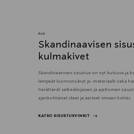
Koti
Skandinaavisen sisu
kulmakivet
Skandinaavinen sisustus on nyt kutsuva ja 
lempeät luonnonsävyt ja -materiaalit sekä har
herättävät selkeälinjaisen ja ajattoman sisu
ajankohtaiset ideat ja aarteet omaan kotiisi.
KATSO SISUSTUSVINKIT