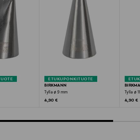
TUOTE
ETUKUPONKITUOTE
ETU
BIRKMANN
BIRKM
Tylla ø 9 mm
Tylla ø 
Original Price
Original
4,90 €
4,90 €