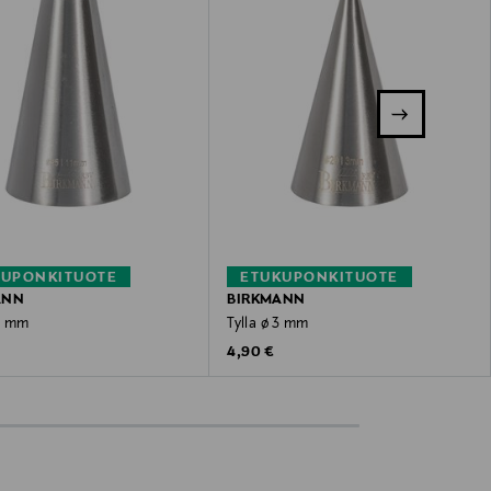
KUPONKITUOTE
ETUKUPONKITUOTE
ANN
BIRKMANN
11 mm
Tylla ø 3 mm
 Price
Original Price
4,90 €