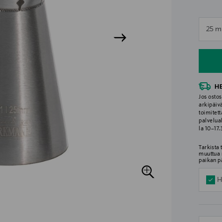
n
25 
n
H
Jos ostos
arkipäiv
toimitett
palvelua
la 10–17
Tarkista
muuttua 
paikan p
H