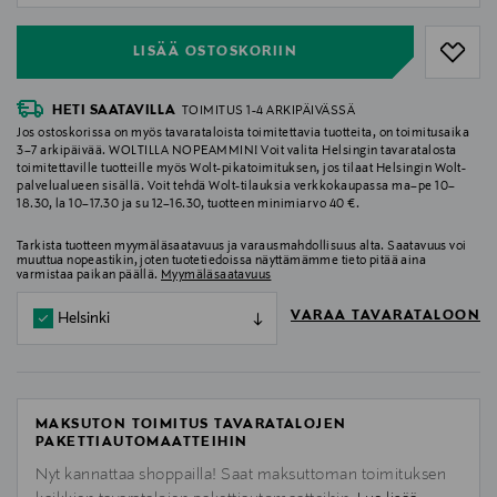
LISÄÄ OSTOSKORIIN
HETI SAATAVILLA
TOIMITUS 1-4 ARKIPÄIVÄSSÄ
Jos ostoskorissa on myös tavarataloista toimitettavia tuotteita, on toimitusaika
3–7 arkipäivää. WOLTILLA NOPEAMMIN! Voit valita Helsingin tavaratalosta
toimitettaville tuotteille myös Wolt-pikatoimituksen, jos tilaat Helsingin Wolt-
palvelualueen sisällä. Voit tehdä Wolt-tilauksia verkkokaupassa ma–pe 10–
18.30, la 10–17.30 ja su 12–16.30, tuotteen minimiarvo 40 €.
Tarkista tuotteen myymäläsaatavuus ja varausmahdollisuus alta. Saatavuus voi
muuttua nopeastikin, joten tuotetiedoissa näyttämämme tieto pitää aina
varmistaa paikan päällä.
Myymäläsaatavuus
VARAA TAVARATALOON
Helsinki
MAKSUTON TOIMITUS TAVARATALOJEN
PAKETTIAUTOMAATTEIHIN
Nyt kannattaa shoppailla! Saat maksuttoman toimituksen