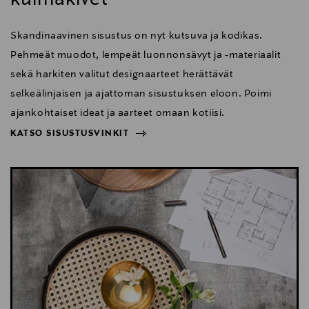
Skandinaavinen sisustus on nyt kutsuva ja kodikas.
Pehmeät muodot, lempeät luonnonsävyt ja -materiaalit
sekä harkiten valitut designaarteet herättävät
selkeälinjaisen ja ajattoman sisustuksen eloon. Poimi
ajankohtaiset ideat ja aarteet omaan kotiisi.
KATSO SISUSTUSVINKIT
NÄYTÄ VÄHEMMÄN
KATSO SISUSTUSVINKIT