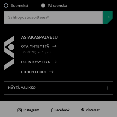
Suomeksi
På svenska
ASIAKASPALVELU
OTA YHTEYTTÄ
+358 9 1211(pvm/mpm)
USEIN KYSYTTYÄ
ETUJEN EHDOT
NÄYTÄ VALIKKO
TUKI & INFO
Instagram
Facebook
Pinterest
AJANKOHTAISTA