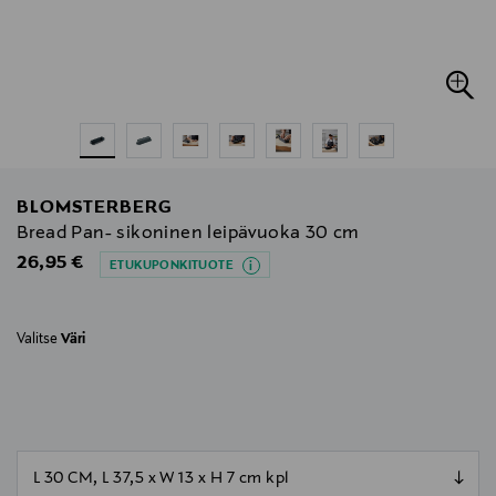
BLOMSTERBERG
Bread Pan- sikoninen leipävuoka 30 cm
Original Price
26,95 €
ETUKUPONKITUOTE
Valitse
Väri
null
null