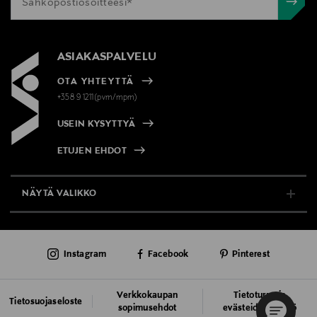
ASIAKASPALVELU
OTA YHTEYTTÄ
+358 9 1211(pvm/mpm)
USEIN KYSYTTYÄ
ETUJEN EHDOT
NÄYTÄ VALIKKO
TUKI & INFO
Instagram
Facebook
Pinterest
AJANKOHTAISTA
PALVELUT
Verkkokaupan
Tietoturva ja
Tietosuojaseloste
sopimusehdot
evästeiden käyttö