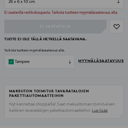
null
null
Ei saatavilla verkkokaupasta. Tarkista tuotteen myymäläsaatavuus alta.
EI SAATAVILLA
TUOTE EI OLE TÄLLÄ HETKELLÄ SAATAVANA.
Tarkista tuotteen myymäläsaatavuus alta.
MYYMÄLÄSAATAVUUS
Tampere
MAKSUTON TOIMITUS TAVARATALOJEN
PAKETTIAUTOMAATTEIHIN
Nyt kannattaa shoppailla! Saat maksuttoman toimituksen
kaikkien tavaratalojen pakettiautomaatteihin.
Lue lisää