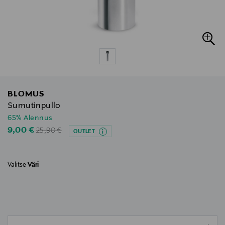
BLOMUS
Sumutinpullo
65% Alennus
Original Price
Discounted Price
9,00 €
25,90 €
OUTLET
Valitse
Väri