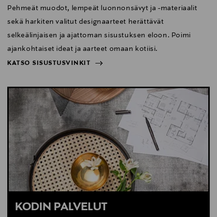
Pehmeät muodot, lempeät luonnonsävyt ja -materiaalit
sekä harkiten valitut designaarteet herättävät
selkeälinjaisen ja ajattoman sisustuksen eloon. Poimi
ajankohtaiset ideat ja aarteet omaan kotiisi.
KATSO SISUSTUSVINKIT
NÄYTÄ VÄHEMMÄN
KATSO SISUSTUSVINKIT
KODIN PALVELUT