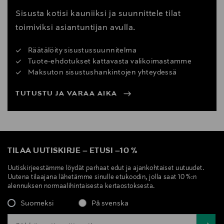
Sisusta kotisi kauniiksi ja suunnittele tilat
toimiviksi asiantuntijan avulla.
Räätälöity sisustussuunnitelma
Tuote-ehdotukset kattavasta valikoimastamme
Maksuton sisustushankintojen yhteydessä
TUTUSTU JA VARAA AIKA
TILAA UUTISKIRJE
–
ETUSI
–
10 %
Uutiskirjeestämme löydät parhaat edut ja ajankohtaiset uutuudet.
Uutena tilaajana lähetämme sinulle etukoodin, jolla saat 10 %:n
alennuksen normaalihintaisesta kertaostoksesta.
Suomeksi
På svenska