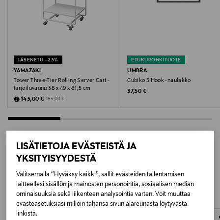
EDELSTAHL MATT
Koko
26 x 6 x 10 cm
JÄSENETU –23%
ETUKUPONKITUOTE
YAMAZAKI
UMBRA
Valmistusmaa
Tower Three-Tier Rolling Server Cart -
Cubiko 5 Hook -naulakko
tarjoiluvaunu 38 x 49 x 81,5 cm
Original Price
37,50 €
Kiina
Discounted Price
Original Price
143,00 €
185,00 €
Valmistajan tuotenumero
68168
LISÄTIETOJA EVÄSTEISTÄ JA
YKSITYISYYDESTÄ
Valmistaja
LISÄÄ KIINNOSTAVIA
Valitsemalla “Hyväksy kaikki”, sallit evästeiden tallentamisen
Blomus GmbH
TUOTTEITA
laitteellesi sisällön ja mainosten personointia, sosiaalisen median
ominaisuuksia sekä liikenteen analysointia varten. Voit muuttaa
Valmistajan osoite
evästeasetuksiasi milloin tahansa sivun alareunasta löytyvästä
linkistä.
Zur Hubertushalle 4, 59846 Sundern (Sauerland),