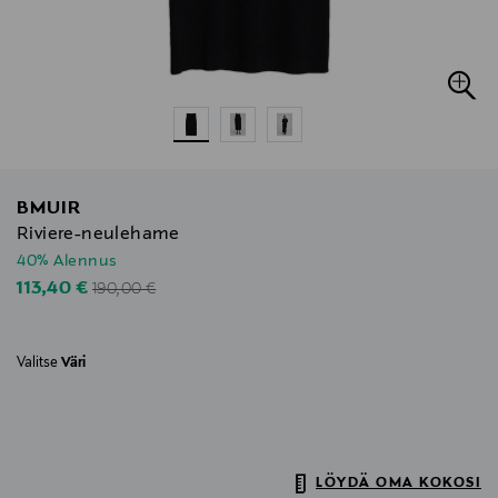
BMUIR
Riviere-neulehame
40% Alennus
Original Price
Discounted Price
113,40 €
190,00 €
Valitse
Väri
LÖYDÄ OMA KOKOSI