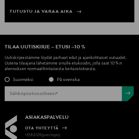
TUTUSTU JA VARAA AIKA
TILAA UUTISKIRJE
–
ETUSI
–
10 %
Uutiskirjeestämme löydät parhaat edut ja ajankohtaiset uutuudet.
Uutena tilaajana lähetämme sinulle etukoodin, jolla saat 10 %:n
alennuksen normaalihintaisesta kertaostoksesta.
Suomeksi
På svenska
ASIAKASPALVELU
OTA YHTEYTTÄ
+358 9 1211(pvm/mpm)