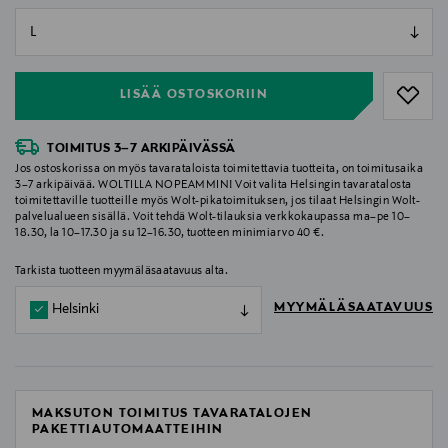
null
null
LISÄÄ OSTOSKORIIN
TOIMITUS 3–7 ARKIPÄIVÄSSÄ
Jos ostoskorissa on myös tavarataloista toimitettavia tuotteita, on toimitusaika
3–7 arkipäivää. WOLTILLA NOPEAMMIN! Voit valita Helsingin tavaratalosta
toimitettaville tuotteille myös Wolt-pikatoimituksen, jos tilaat Helsingin Wolt-
palvelualueen sisällä. Voit tehdä Wolt-tilauksia verkkokaupassa ma–pe 10–
18.30, la 10–17.30 ja su 12–16.30, tuotteen minimiarvo 40 €.
Tarkista tuotteen myymäläsaatavuus alta.
MYYMÄLÄSAATAVUUS
Helsinki
MAKSUTON TOIMITUS TAVARATALOJEN
PAKETTIAUTOMAATTEIHIN