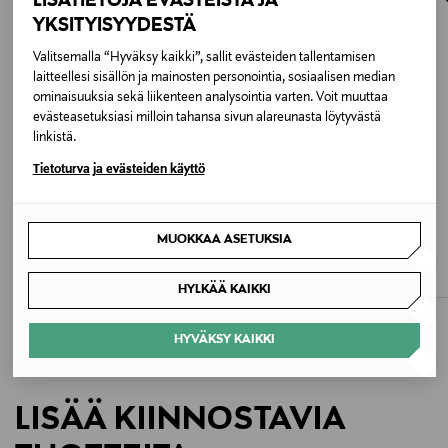
LISÄTIETOJA EVÄSTEISTÄ JA
osoitteeseen.
83 % polyesteri, 17 % viskoosi
YKSITYISYYDESTÄ
Valitsemalla “Hyväksy kaikki”, sallit evästeiden tallentamisen
Hoito-ohjeet
laitteellesi sisällön ja mainosten personointia, sosiaalisen median
ominaisuuksia sekä liikenteen analysointia varten. Voit muuttaa
Noudata tuotteen hoito- ja pesuohjeistuksia
evästeasetuksiasi milloin tahansa sivun alareunasta löytyvästä
huolellisesti.
linkistä.
Tietoturva ja evästeiden käyttö
Väri
020 ALMOND
ALE –40%
ETUKUPONKITUOTE
BMUIR
ESSENTIALS BY STOCKMANN
MUOKKAA ASETUKSIA
Koko
Mer-neulehame
Aava Merino -neulehame
Discounted Price
Original Price
Original Price
101,40 €
79,90 €
170,00 €
L
HYLKÄÄ KAIKKI
Valmistusmaa
HYVÄKSY KAIKKI
Kiina
LISÄÄ KIINNOSTAVIA
Valmistajan tuotenumero